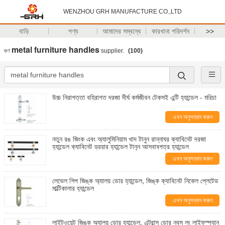
WENZHOU GRH MANUFACTURE CO.,LTD
বাড়ি
পণ্য
আমাদের সম্বন্ধে
কারখানা পরিদর্শন
>>
metal furniture handles
গুণ
supplier.
(100)
উচ্চ নিরাপত্তা বহিরাগত দরজা দীর্ঘ কর্মজীবন টেকসই এন্টি হ্যান্ডেল - মরিচা
এখন অনুসন্ধান করুন
নতুন রঙ জিংক এবং অ্যালুমিনিয়াম খাদ টানুন রান্নাঘর ক্যাবিনেট দরজা
হ্যান্ডেল ক্যাবিনেট ড্রয়ার হ্যান্ডেল টানুন আসবাবপত্র হ্যান্ডেল
এখন অনুসন্ধান করুন
লেভেল শিপ জিঙ্ক অ্যালয় ডোর হ্যান্ডেল, জিঙ্ক ক্যাবিনেট নিকেল প্লেটেড
মাল্টিকালার হ্যান্ডেল
এখন অনুসন্ধান করুন
লাইটওয়েট জিঙ্ক অ্যালয় ডোর হ্যান্ডেল, এন্ট্রান্স ডোর নবস লং লাইফস্প্যান