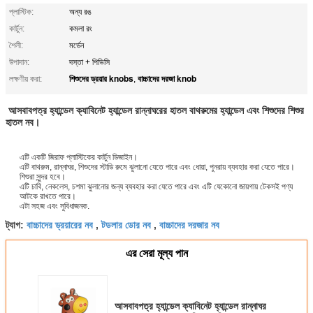
প্লাস্টিক:
অন্য রঙ
কার্টুন:
কমলা রং
শৈলী:
মর্ডেন
উপাদান:
দস্তা + পিভিসি
শিশুদের ড্রয়ার knobs
বাচ্চাদের দরজা knob
লক্ষণীয় করা:
,
আসবাবপত্র হ্যান্ডেল ক্যাবিনেট হ্যান্ডেল রান্নাঘরের হাতল বাথরুমের হ্যান্ডেল এবং শিশুদের শিশুর
হাতল নব।
এটি একটি জিরাফ প্লাস্টিকের কার্টুন ডিজাইন।
এটি বাথরুম, রান্নাঘর, শিশুদের স্টাডি রুমে ঝুলানো যেতে পারে এবং ধোয়া, পুনরায় ব্যবহার করা যেতে পারে।
শিশুরা সুন্দর হবে।
এটি চাবি, নেকলেস, চশমা ঝুলানোর জন্য ব্যবহার করা যেতে পারে এবং এটি যেকোনো জায়গায় টেকসই পণ্য
আটকে রাখতে পারে।
এটা সহজ এবং সুবিধাজনক.
বাচ্চাদের ড্রয়ারের নব
টডলার ডোর নব
বাচ্চাদের দরজার নব
ট্যাগ:
,
,
এর সেরা মূল্য পান
আসবাবপত্র হ্যান্ডেল ক্যাবিনেট হ্যান্ডেল রান্নাঘর