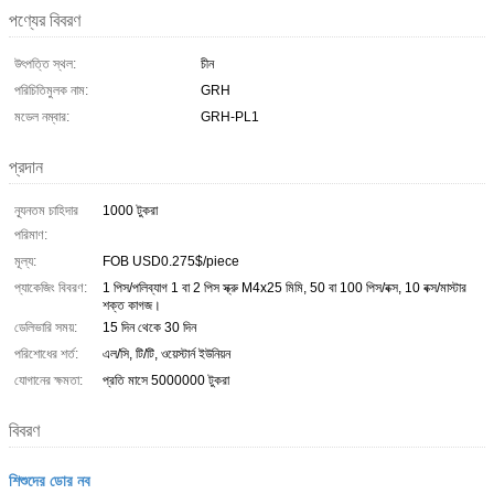
পণ্যের বিবরণ
উৎপত্তি স্থল:
চীন
পরিচিতিমুলক নাম:
GRH
মডেল নম্বার:
GRH-PL1
প্রদান
ন্যূনতম চাহিদার
1000 টুকরা
পরিমাণ:
মূল্য:
FOB USD0.275$/piece
প্যাকেজিং বিবরণ:
1 পিস/পলিব্যাগ 1 বা 2 পিস স্ক্রু M4x25 মিমি, 50 বা 100 পিস/বক্স, 10 বক্স/মাস্টার
শক্ত কাগজ।
ডেলিভারি সময়:
15 দিন থেকে 30 দিন
পরিশোধের শর্ত:
এল/সি, টি/টি, ওয়েস্টার্ন ইউনিয়ন
যোগানের ক্ষমতা:
প্রতি মাসে 5000000 টুকরা
বিবরণ
শিশুদের ডোর নব