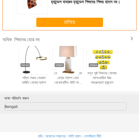
হ্যান্ডেল বাথরুম হ্যান্ডেল শিশুদের শিশুর হাতল নব।
চালিয়ে
শিশুদের ডোর নব
অধিক
মের জন্য
বেডরুম ব্যবহারের জন্য
হোটেল লাক্সারি ফ্যাব্রিক
মসৃণ পৃষ্ঠ শিশুদের পোশাক
নর্ডিক টেবিল ল্
ইনডোর গ্লাস
শক্তি সঞ্চয় বেডরুম
ডেস্ক ল্যাম্প হোম
আলংকারিক উচ্চ
রুম ল্যাম্প
েবিল ল্যাম্প
মার্জিত ফ্লোর ল্যাম্প
ডেকোরেটিভ নাইট লাইট
সামঞ্জস্যতা হ্যান্ডেল
বেডরুম ভিলা
বেডসাইড টেবিল ল্যাম্প
হেডলা
ভাষা পরিবর্তন করুন
Bengali
বাড়ি
|
আমাদের সম্বন্ধে
|
সাইট ম্যাপ
|
গোপনীয়তা নীতি