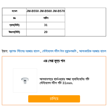
মডেল
JM-B550 JM-B560 JM-B570
রঙ
সাটিন
ব্যাস(মিমি)
31
উচ্চতা(মিমি)
20
ব্রাশড স্টিলের দরজার হাতল
স্টেইনলেস স্টীল টান হ্যান্ডলগুলি
আলংকারিক দরজার হাতল
ট্যাগ:
,
,
এর সেরা মূল্য পান
আসবাবপত্র হার্ডওয়্যার সজ্জা ক্যাবিনেটের গাঁট
স্টেইনলেস স্টীল গাঁট 31mm.
চালিয়ে