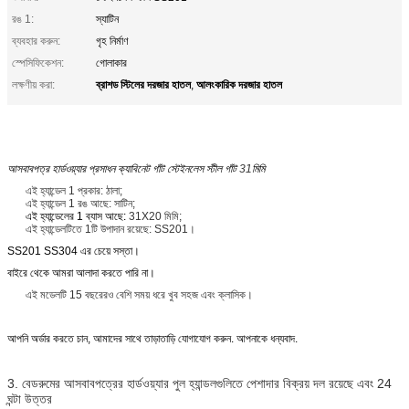
রঙ 1:
স্যাটিন
ব্যবহার করুন:
গৃহ নির্মাণ
স্পেসিফিকেশন:
গোলাকার
ব্রাশড স্টিলের দরজার হাতল
আলংকারিক দরজার হাতল
লক্ষণীয় করা:
,
আসবাবপত্র হার্ডওয়্যার প্রসাধন ক্যাবিনেট গাঁট স্টেইনলেস স্টীল গাঁট
31
মিমি
এই হ্যান্ডেল 1 প্রকার: ঠালা;
এই হ্যান্ডেল 1 রঙ আছে: সাটিন;
এই হ্যান্ডেলের 1 ব্যাস আছে:
31X20 মিমি;
এই হ্যান্ডেলটিতে 1টি উপাদান রয়েছে: SS201।
SS201 SS304 এর চেয়ে সস্তা।
বাইরে থেকে আমরা আলাদা করতে পারি না।
এই মডেলটি 15 বছরেরও বেশি সময় ধরে খুব সহজ এবং ক্লাসিক।
আপনি অর্ডার করতে চান, আমাদের সাথে তাড়াতাড়ি যোগাযোগ করুন. আপনাকে ধন্যবাদ.
3. বেডরুমের আসবাবপত্রের হার্ডওয়্যার পুল হ্যান্ডলগুলিতে পেশাদার বিক্রয় দল রয়েছে এবং 24
ঘন্টা উত্তর