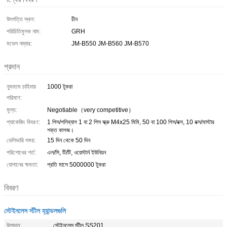
উৎপত্তি স্থল:
চীন
পরিচিতিমুলক নাম:
GRH
মডেল নম্বার:
JM-B550 JM-B560 JM-B570
প্রদান
ন্যূনতম চাহিদার
1000 টুকরা
পরিমাণ:
মূল্য:
Negotiable（very competitive）
প্যাকেজিং বিবরণ:
1 পিস/পলিব্যাগ 1 বা 2 পিস স্ক্রু M4x25 মিমি, 50 বা 100 পিস/বক্স, 10 বক্স/মাস্টার
শক্ত কাগজ।
ডেলিভারি সময়:
15 দিন থেকে 50 দিন
পরিশোধের শর্ত:
এল/সি, টি/টি, ওয়েস্টার্ন ইউনিয়ন
যোগানের ক্ষমতা:
প্রতি মাসে 5000000 টুকরা
বিবরণ
স্টেইনলেস স্টীল হ্যান্ডলগুলি
উপাদান:
স্টেইনলেস স্টীল SS201