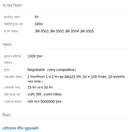
পণ্যের বিবরণ
উৎপত্তি স্থল:
চীন
পরিচিতিমুলক নাম:
GRH
মডেল নম্বার:
JM-3501 JM-3502 JM-3504 JM-3505
প্রদান
ন্যূনতম চাহিদার
1000 টুকরা
পরিমাণ:
মূল্য:
Negotiable（very competitive）
প্যাকেজিং বিবরণ:
1 পিস/পলিব্যাগ 1 বা 2 পিস স্ক্রু M4x25 মিমি, 50 বা 100 পিস/বক্স, 10 বক্স/মাস্টার
শক্ত কাগজ।
ডেলিভারি সময়:
15 দিন থেকে 50 দিন
পরিশোধের শর্ত:
এল/সি, টি/টি, ওয়েস্টার্ন ইউনিয়ন
যোগানের ক্ষমতা:
প্রতি মাসে 5000000 টুকরা
বিবরণ
স্টেইনলেস স্টীল হ্যান্ডলগুলি