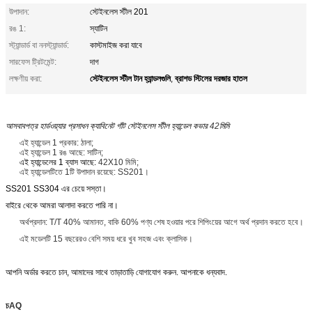
উপাদান:
স্টেইনলেস স্টীল 201
রঙ 1:
স্যাটিন
স্ট্যান্ডার্ড বা ননস্ট্যান্ডার্ড:
কাস্টমাইজ করা যাবে
সারফেস ট্রিটমেন্ট:
দাগ
স্টেইনলেস স্টীল টান হ্যান্ডলগুলি
ব্রাশড স্টিলের দরজার হাতল
লক্ষণীয় করা:
,
আসবাবপত্র হার্ডওয়্যার প্রসাধন ক্যাবিনেট গাঁট স্টেইনলেস স্টীল হ্যান্ডেল কভার
42
মিমি
এই হ্যান্ডেল 1 প্রকার: ঠালা;
এই হ্যান্ডেল 1 রঙ আছে: সাটিন;
এই হ্যান্ডেলের 1 ব্যাস আছে:
42X10 মিমি;
এই হ্যান্ডেলটিতে 1টি উপাদান রয়েছে: SS201।
SS201 SS304 এর চেয়ে সস্তা।
বাইরে থেকে আমরা আলাদা করতে পারি না।
অর্থপ্রদান: T/T 40% আমানত, বাকি 60% পণ্য শেষ হওয়ার পরে শিপিংয়ের আগে অর্থ প্রদান করতে হবে।
এই মডেলটি 15 বছরেরও বেশি সময় ধরে খুব সহজ এবং ক্লাসিক।
আপনি অর্ডার করতে চান, আমাদের সাথে তাড়াতাড়ি যোগাযোগ করুন. আপনাকে ধন্যবাদ.
চ
AQ