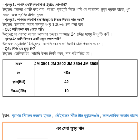
·
প্রশ্ন 1: আপনি একটি কারখানা বা ট্রেডিং কোম্পানি?
উত্তর: আমরা একটি কারখানা, আমরা গ্যারান্টি দিতে পারি যে আমাদের মূল্য প্রথম হাতে, খুব
সস্তা এবং প্রতিযোগিতামূলক।
· প্রশ্ন 2: আপনার কারখানা মান নিয়ন্ত্রণের বিষয়ে কীভাবে কাজ করে?
উত্তর: চালানের আগে সমস্ত পণ্য 100% চেক করা হবে।
· Q3: আমি কখন দাম পেতে পারি?
উত্তর: সাধারণত আমরা আপনার তদন্ত পাওয়ার 24 ঘন্টার মধ্যে উদ্ধৃতি করি।
· প্রশ্ন 4: আমি কিভাবে একটি নমুনা পেতে পারি?
উত্তর: নমুনাগুলি বিনামূল্যে, আপনি কেবল ডেলিভারি চার্জ প্রদান করেন।
· Q5: শিপিং এর মূল্য কি?
উত্তর: ডেলিভারির পোর্টের উপর নির্ভর করে, দাম পরিবর্তিত হয়।
মডেল
JM-3501 JM-3502 JM-3504 JM-3505
রঙ
সাটিন
ব্যাস(মিমি)
42
উচ্চতা(মিমি)
10
ব্রাশড স্টিলের দরজার হাতল
স্টেইনলেস স্টীল টান হ্যান্ডলগুলি
আলংকারিক দরজার হাতল
ট্যাগ:
,
,
এর সেরা মূল্য পান