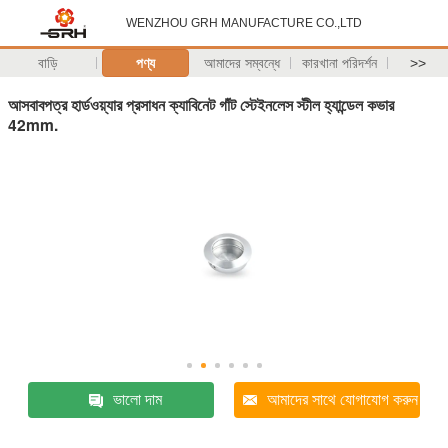
WENZHOU GRH MANUFACTURE CO.,LTD
বাড়ি
পণ্য
আমাদের সম্বন্ধে
কারখানা পরিদর্শন
>>
আসবাবপত্র হার্ডওয়্যার প্রসাধন ক্যাবিনেট গাঁট স্টেইনলেস স্টীল হ্যান্ডেল কভার
42mm.
ভালো দাম
আমাদের সাথে যোগাযোগ করুন