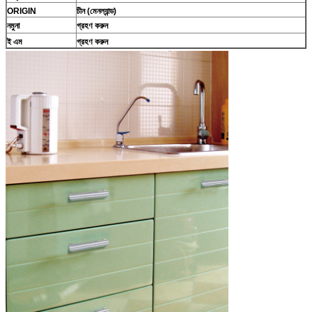
ORIGIN
চীন (মেনল্যান্ড)
নমুনা
গ্রহণ করুন
ই এম
গ্রহণ করুন