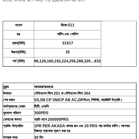
মডেল
ডিজে-511
রঙ
সাটিন এবং পোলিশ
ব্যাস(মিমি)
31X17
উচ্চতা(মিমি)
35
গর্ত (মিমি)
96,128,160,192,224,256,288,320…832
ব্র্যান্ড
আকাডা/আকাডো
উপাদান
স্টেইনলেস স্টিল 201 বা স্টেইনলেস স্টিল 304
শেষ করুন
SS,SN CP SN/CP AB AC,GP.বিএন, পিভিডি, আরজিপি ইত্যাদি।
অর্থপ্রদানের মেয়াদ
টি/টি, এল/সি
ন্যূনতম পরিমাণ
300PRS
যোগানের ক্ষমতা
প্রতি মাসে 200000PRS
প্যাকিং বিস্তারিত
1PR PER AKADA কালার বক্স এবং 20 PRS পার মাস্টার কার্টন।
আপনার
নিজস্ব প্যাকেজ গ্রহণ করা হয়
অগ্রজ সময়
30 দিন