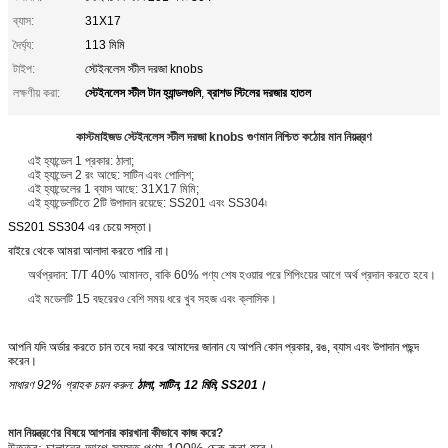
ব্যাস:
31X17
দৈর্ঘ্য:
113 মিমি
টাইপ:
স্টেইনলেস স্টীল দরজা knobs
স্টেইনলেস স্টীল টান হ্যান্ডলগুলি
ব্রাশড স্টিলের দরজার হাতল
লক্ষণীয় করা:
,
কাস্টমাইজড স্টেইনলেস স্টীল দরজা knobs গুণমান নিশ্চিত কঠোর মান নিয়ন্ত্রণ
এই হ্যান্ডেল 1 প্রকার: ঠালা;
এই হ্যান্ডেল 2 রং আছে: সাটিন এবং পোলিশ;
এই হ্যান্ডেলের 1 ব্যাস আছে: 31X17 মিমি;
এই হ্যান্ডেলটিতে 2টি উপাদান রয়েছে: SS201 এবং SS304৷
SS201 SS304 এর চেয়ে সস্তা।
বাইরে থেকে আমরা আলাদা করতে পারি না।
অর্থপ্রদান: T/T 40% আমানত, বাকি 60% পণ্য শেষ হওয়ার পরে শিপিংয়ের আগে অর্থ প্রদান করতে হবে।
এই মডেলটি 15 বছরেরও বেশি সময় ধরে খুব সহজ এবং ক্লাসিক।
আপনি যদি অর্ডার করতে চান তবে দয়া করে আমাদের জানান যে আপনি কোন প্রকার, রঙ, ব্যাস এবং উপাদান পছন্দ
করেন।
সাধারণ 92% গ্রাহক চয়ন করুন:
ঠালা, সাটিন, 12 মিমি, SS201।
মান নিয়ন্ত্রণের বিষয়ে আপনার কারখানা কীভাবে কাজ করে?
উত্তর: চালানের আগে সমস্ত পণ্য 100% চেক করা হবে।