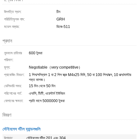
উৎপত্তি স্থল:
চীন
পরিচিতিমুলক নাম:
GRH
মডেল নম্বার:
ডিজে-511
প্রদান
ন্যূনতম চাহিদার
600 টুকরা
পরিমাণ:
মূল্য:
Negotiable（very competitive）
প্যাকেজিং বিবরণ:
1 পিস/পলিব্যাগ 1 বা 2 পিস স্ক্রু M4x25 মিমি, 50 বা 100 পিস/বক্স, 10 বক্স/মাস্টার
শক্ত কাগজ।
ডেলিভারি সময়:
15 দিন থেকে 50 দিন
পরিশোধের শর্ত:
এল/সি, টি/টি, ওয়েস্টার্ন ইউনিয়ন
যোগানের ক্ষমতা:
প্রতি মাসে 5000000 টুকরা
বিবরণ
স্টেইনলেস স্টীল হ্যান্ডলগুলি
উপাদান:
স্টেইনলেস স্টীল 201 এবং 304