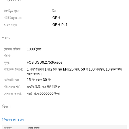
উৎপত্তি স্থল:
চীন
পরিচিতিমুলক নাম:
GRH
মডেল নম্বার:
GRH-PL1
প্রদান
ন্যূনতম চাহিদার
1000 টুকরা
পরিমাণ:
মূল্য:
FOB USD0.275$/piece
প্যাকেজিং বিবরণ:
1 পিস/পলিব্যাগ 1 বা 2 পিস স্ক্রু M4x25 মিমি, 50 বা 100 পিস/বক্স, 10 বক্স/মাস্টার
শক্ত কাগজ।
ডেলিভারি সময়:
15 দিন থেকে 30 দিন
পরিশোধের শর্ত:
এল/সি, টি/টি, ওয়েস্টার্ন ইউনিয়ন
যোগানের ক্ষমতা:
প্রতি মাসে 5000000 টুকরা
বিবরণ
শিশুদের ডোর নব
উপাদান:
নরম রাবার