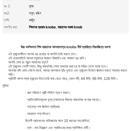
রঙ 1:
ধূসর
রঙ2:
হলুদ, রঙিন
শৈলী:
কার্টুন
শিশুদের ড্রয়ার knobs
বাচ্চাদের দরজা knob
লক্ষণীয় করা:
,
উচ্চ কর্মক্ষমতা শিশু বাচ্চাদের আসবাবপত্র knobs দীর্ঘ স্থায়িত্ব নিরবচ্ছিন্ন নকশা
এই হ্যান্ডেলটিতে অনেক রঙ রয়েছে যা আপনি তৈরি করতে চান।
এই ওয়েবসাইটে আমরা শুধুমাত্র সাধারণ ডিজাইন এবং সাধারণ রঙ রাখি।
আপনি কোন রং পছন্দ আমাদের বলুন?
এই হ্যান্ডেল লেগটি দস্তা, কিছু কারখানায় লোহা ব্যবহার করা হয় যা মরিচা থেকে সহজ হবে।
আপনার যদি কোন লোগো থাকে, আমরা আপনাকে ছাঁচ খুলতে এবং হ্যান্ডেল হিসাবে উত্পাদন করতে সাহায্য করতে
পারি।
প্রতিটি নকশা লম্বা হ্যান্ডেল দিয়ে তৈরি করা যেতে পারে, যেমন গাঁট, 64 মিমি, 96 মিমি, 128 মিমি।
সুবিধা:
· অল্প পরিমাণে মাল্টি-স্টাইল গ্রহণ করুন।
· প্রতিযোগিতামূলক মূল্য (আমাদের নিজস্ব কারখানার পণ্যের সাথে)।
· অত্যন্ত দক্ষ উত্পাদন প্রক্রিয়া.
· সময়মত পণ্য বিতরণ;
বিদেশী গ্রাহকদের অভিজ্ঞতার সাথে 10 বছরের সহযোগিতা;
· ভাল - মান নিয়ন্ত্রণ এবং প্যাকিংয়ের জন্য প্রশিক্ষিত কর্মী।