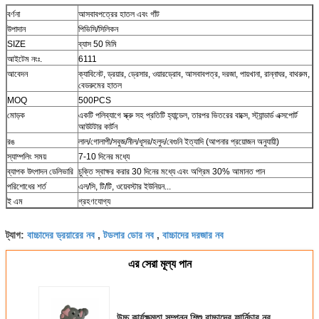
বর্ণনা
আসবাবপত্রের হাতল এবং গাঁট
উপাদান
পিভিসি/সিলিকন
SIZE
ব্যাস 50 মিমি
আইটেম নংঃ.
6111
আবেদন
ক্যাবিনেট, ড্রয়ার, ড্রেসার, ওয়ারড্রোব, আসবাবপত্র, দরজা, পায়খানা, রান্নাঘর, বাথরুম,
বেডরুমের হাতল
MOQ
500PCS
মোড়ক
একটি পলিব্যাগে স্ক্রু সহ প্রতিটি হ্যান্ডেল, তারপর ভিতরের বাক্সে, স্ট্যান্ডার্ড এক্সপোর্ট
আউটটার কার্টন
রঙ
লাল/গোলাপী/সবুজ/নীল/ধূসর/হলুদ/বেগুনি ইত্যাদি (আপনার প্রয়োজন অনুযায়ী)
স্যাম্পলিং সময়
7-10 দিনের মধ্যে
ব্যাপক উৎপাদন ডেলিভারি
চুক্তি স্বাক্ষর করার 30 দিনের মধ্যে এবং অগ্রিম 30% আমানত পান
পরিশোধের শর্ত
এল/সি, টি/টি, ওয়েবস্টার ইউনিয়ন...
ই এম
গ্রহণযোগ্য
বাচ্চাদের ড্রয়ারের নব
টডলার ডোর নব
বাচ্চাদের দরজার নব
ট্যাগ:
,
,
এর সেরা মূল্য পান
উচ্চ কার্যক্ষমতা সম্পন্ন শিশু বাচ্চাদের ফার্নিচার নব