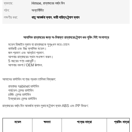
ব্যবহার:
Hmoe, রান্নাঘরের বর্জ্য বিন
গঠন:
অন্তর্নির্মিত
ধাতু আবর্জনা ক্যান
ভারী দায়িত্ব ট্র্যাশ ক্যান
লক্ষণীয় করা:
,
আবাসিক রান্নাঘরের জন্য অ-বিষাক্ত রান্নাঘরের ট্র্যাশ গুড লুকিং সিই শংসাপত্র
মডেল ডিজাইন লুকান যা রান্নাঘরকে সুশৃঙ্খল করে তোলে
কার্যকরী এবং উচ্চ ক্লাসিক মডেল।
জল প্রমাণ এবং আর্দ্রতা প্রমাণ.
আপনার রান্নাঘরের স্থান সংরক্ষণ করুন।
5 বছরের পণ্য ওয়ারেন্টি।
আপনার নকশা / OEM উত্পাদন.
আমাদের ডাস্টবিন পণ্যের প্রধান তালিকা নিম্নরূপ:
রান্নাঘর গ
abinet ডাস্টবিন
প্যাডেল সেন্সর ডাস্টবিন
চার্জিং সেন্সর ডাস্টবিন
ইনফ্রারেড সেন্সর ডাস্টবিন
রান্নাঘরের বর্জ্য বিন আবর্জনা ক্যান লুকানো ট্র্যাশ ক্যান ABS এবং PP বিবরণ:
মডেল
ক্ষমতা
পন্যের মাত্রা
প্যাকিং মাত্রা