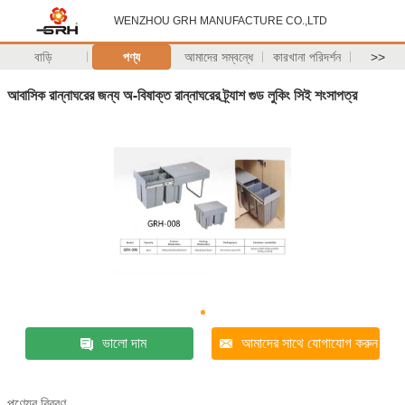
WENZHOU GRH MANUFACTURE CO.,LTD
বাড়ি
পণ্য
আমাদের সম্বন্ধে
কারখানা পরিদর্শন
>>
আবাসিক রান্নাঘরের জন্য অ-বিষাক্ত রান্নাঘরের ট্র্যাশ গুড লুকিং সিই শংসাপত্র
ভালো দাম
আমাদের সাথে যোগাযোগ করুন
পণ্যের বিবরণ