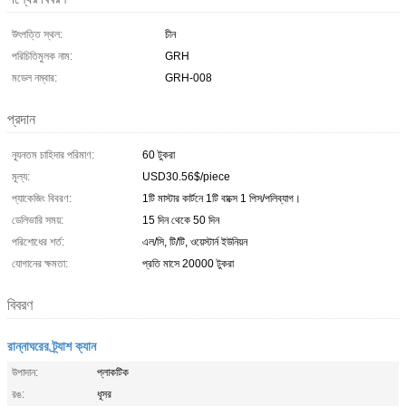
উৎপত্তি স্থল:
চীন
পরিচিতিমুলক নাম:
GRH
মডেল নম্বার:
GRH-008
প্রদান
ন্যূনতম চাহিদার পরিমাণ:
60 টুকরা
মূল্য:
USD30.56$/piece
প্যাকেজিং বিবরণ:
1টি মাস্টার কার্টনে 1টি বাক্সে 1 পিস/পলিব্যাগ।
ডেলিভারি সময়:
15 দিন থেকে 50 দিন
পরিশোধের শর্ত:
এল/সি, টি/টি, ওয়েস্টার্ন ইউনিয়ন
যোগানের ক্ষমতা:
প্রতি মাসে 20000 টুকরা
বিবরণ
রান্নাঘরের ট্র্যাশ ক্যান
উপাদান:
প্লাকটিক
রঙ:
ধূসর