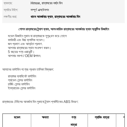
ব্যবহার:
Hmoe, রান্নাঘরের বর্জ্য বিন
স্লাইড টাইপ:
সম্পূর্ণ এক্সটেনশন
ধাতব আবর্জনার ক্যান
রান্নাঘরের আবর্জনার বিন
লক্ষণীয় করা:
,
গোপন রান্নাঘরের ট্র্যাশ ক্যান, আলংকারিক রান্নাঘরের আবর্জনার ক্যান অ্যান্টিক ডিজাইন
মডেল ডিজাইন লুকান যা রান্নাঘরকে সুশৃঙ্খল করে তোলে
কার্যকরী এবং উচ্চ ক্লাসিক মডেল।
জল প্রমাণ এবং আর্দ্রতা প্রমাণ.
আপনার রান্নাঘরের স্থান সংরক্ষণ করুন।
5 বছরের পণ্য ওয়ারেন্টি।
আপনার নকশা / OEM উত্পাদন.
আমাদের ডাস্টবিন পণ্যের প্রধান তালিকা নিম্নরূপ:
রান্নাঘর ক্যাবিনেট ডাস্টবিন
প্যাডেল সেন্সর ডাস্টবিন
চার্জিং সেন্সর ডাস্টবিন
ইনফ্রারেড সেন্সর ডাস্টবিন
রান্নাঘরের টেবিলের আবর্জনা বিন লুকানো ট্র্যাশ প্লাস্টিকের ABS বিবরণ:
মডেল
ক্ষমতা
পণ্য
প্যাকিং মাত্রা
প্য
মাত্রা