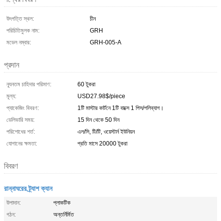
উৎপত্তি স্থল:
চীন
পরিচিতিমুলক নাম:
GRH
মডেল নম্বার:
GRH-005-A
প্রদান
ন্যূনতম চাহিদার পরিমাণ:
60 টুকরা
মূল্য:
USD27.98$/piece
প্যাকেজিং বিবরণ:
1টি মাস্টার কার্টনে 1টি বাক্সে 1 পিস/পলিব্যাগ।
ডেলিভারি সময়:
15 দিন থেকে 50 দিন
পরিশোধের শর্ত:
এল/সি, টি/টি, ওয়েস্টার্ন ইউনিয়ন
যোগানের ক্ষমতা:
প্রতি মাসে 20000 টুকরা
বিবরণ
রান্নাঘরের ট্র্যাশ ক্যান
উপাদান:
প্লাকটিক
গঠন:
অন্তর্নির্মিত