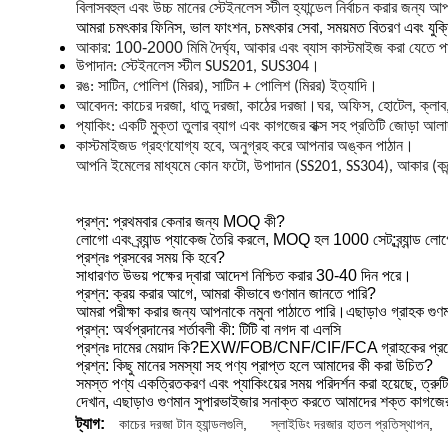
বিলাসবহুল এবং উচ্চ মানের স্টেইনলেস স্টীল হ্যান্ডেল নির্বাচন করার জন্য আ
আমরা চমৎকার ফিনিস, ভাল ফাংশন, চমৎকার সেবা, সময়মত বিতরণ এবং যুক্ত
আকার: 100-2000 মিমি দৈর্ঘ্য, আকার এবং ব্যাস কাস্টমাইজ করা যেতে 
উপাদান: স্টেইনলেস স্টীল SUS201, SUS304।
রঙ: সাটিন, পোলিশ (মিরর), সাটিন + পোলিশ (মিরর) ইত্যাদি।
আবেদন: কাচের দরজা, ধাতু দরজা, কাঠের দরজা।ঘর, অফিস, হোটেল, ক্লাব,
প্যাকিং: একটি মুক্তা তুলার ব্যাগ এবং কাগজের বাক্স সহ প্রতিটি জোড়া আলাদ
কাস্টমাইজড গ্রহণযোগ্য হবে, অনুগ্রহ করে আপনার অঙ্কন পাঠান।
আপনি ইমেলের মাধ্যমে কোন ফটো, উপাদান (SS201, SS304), আকার (কন্দের ব
প্রশ্ন: প্রথমবার কেনার জন্য MOQ কী?
লোগো এবং ব্র্যান্ড প্যাকেজ তৈরি করলে, MOQ হল 1000 সেট;ব্র্যান্
প্রশ্নঃ প্রসবের সময় কি হবে?
সাধারণত উভয় পক্ষের দ্বারা আদেশ নিশ্চিত করার 30-40 দিন পরে।
প্রশ্ন: ক্রয় করার আগে, আমরা কীভাবে গুণমান জানতে পারি?
আমরা পরীক্ষা করার জন্য আপনাকে নমুনা পাঠাতে পারি।এছাড়াও গ্রাহক গুণমা
প্রশ্ন: অর্থপ্রদানের শর্তাবলী কী: টিটি বা নগদ বা এলসি
প্রশ্নঃ দামের মেয়াদ কি?EXW/FOB/CNF/CIF/FCA গ্রাহকের প্রয়ো
প্রশ্ন: কিছু মানের সমস্যা সহ পণ্য প্রাপ্ত হলে আমাদের কী করা উচিত?
সমস্ত পণ্য একত্রিতকরণ এবং প্যাকিংয়ের সময় পরিদর্শন করা হয়েছে, ত্রুট
দেখান, এছাড়াও গুণমান সুপারভাইজার সনাক্ত করতে আমাদের শক্ত কাগজের 
ট্যাগ:
কাচের দরজা টান হ্যান্ডলগুলি
,
স্লাইডিং দরজার হাতল প্রতিস্থাপন
,