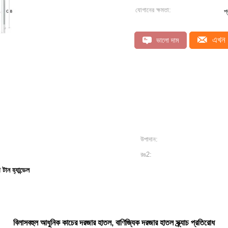
যোগানের ক্ষমতা:
প
এখন 
ভালো দাম
উপাদান:
রঙ2:
টান হ্যান্ডেল
বিলাসবহুল আধুনিক কাচের দরজার হাতল, বাণিজ্যিক দরজার হাতল স্ক্র্যাচ প্রতিরোধ