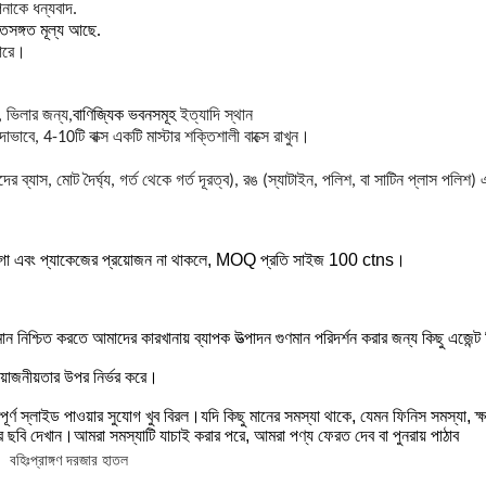
পনাকে ধন্যবাদ.
িসঙ্গত মূল্য আছে.
পারে।
 ভিলার জন্য,
বাণিজ্যিক ভবনসমূহ
ইত্যাদি স্থান
াভাবে, 4-10টি বাক্স একটি মাস্টার শক্তিশালী বাক্সে রাখুন।
্যাস, মোট দৈর্ঘ্য, গর্ত থেকে গর্ত দূরত্ব), রঙ (স্যাটাইন, পলিশ, বা সাটিন প্লাস পলি
ড লোগো এবং প্যাকেজের প্রয়োজন না থাকলে, MOQ প্রতি সাইজ 100 ctns।
ন নিশ্চিত করতে আমাদের কারখানায় ব্যাপক উত্পাদন গুণমান পরিদর্শন করার জন্য কিছু এজেন
জনীয়তার উপর নির্ভর করে।
িপূর্ণ স্লাইড পাওয়ার সুযোগ খুব বিরল।যদি কিছু মানের সমস্যা থাকে, যেমন ফিনিস সমস্যা, 
ছবি দেখান।আমরা সমস্যাটি যাচাই করার পরে, আমরা পণ্য ফেরত দেব বা পুনরায় পাঠাব
বহিঃপ্রাঙ্গণ দরজার হাতল