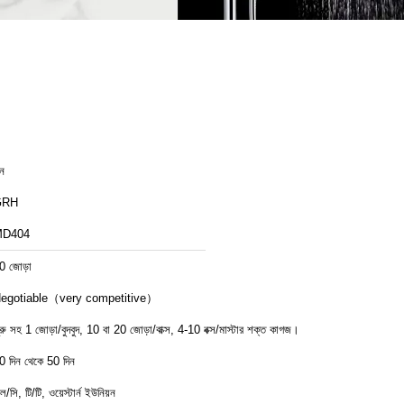
ীন
GRH
MD404
0 জোড়া
egotiable（very competitive）
্ক্রু সহ 1 জোড়া/বুদবুদ, 10 বা 20 জোড়া/বাক্স, 4-10 বক্স/মাস্টার শক্ত কাগজ।
0 দিন থেকে 50 দিন
ল/সি, টি/টি, ওয়েস্টার্ন ইউনিয়ন