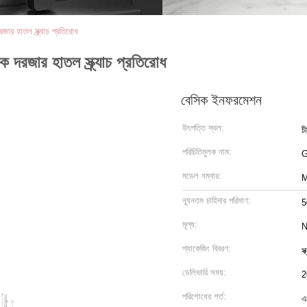
ার হাতল স্ক্র্যাচ প্রতিরোধ
দরজার হাতল স্ক্র্যাচ প্রতিরোধ
বেসিক ইনফরমেশন
উৎপত্তি স্থল:
চ
পরিচিতিমুলক নাম:
মডেল নম্বার:
ন্যূনতম চাহিদার পরিমাণ:
5
মূল্য:
N
প্যাকেজিং বিবরণ:
স
ডেলিভারি সময়:
2
পরিশোধের শর্ত:
এ