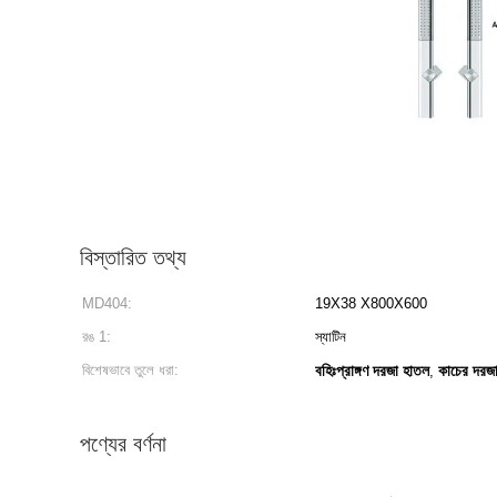
বিস্তারিত তথ্য
MD404:
19X38 X800X600
রঙ 1:
স্যাটিন
বিশেষভাবে তুলে ধরা:
বহিঃপ্রাঙ্গণ দরজা হাতল
কাচের দরজা 
,
পণ্যের বর্ণনা