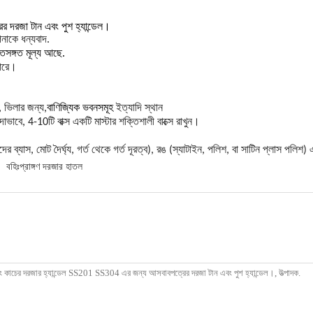
দরজা টান এবং পুশ হ্যান্ডেল।
পনাকে ধন্যবাদ.
িসঙ্গত মূল্য আছে.
পারে।
 ভিলার জন্য,
বাণিজ্যিক ভবনসমূহ
ইত্যাদি স্থান
াভাবে, 4-10টি বাক্স একটি মাস্টার শক্তিশালী বাক্সে রাখুন।
্যাস, মোট দৈর্ঘ্য, গর্ত থেকে গর্ত দূরত্ব), রঙ (স্যাটাইন, পলিশ, বা সাটিন প্লাস পলি
বহিঃপ্রাঙ্গণ দরজার হাতল