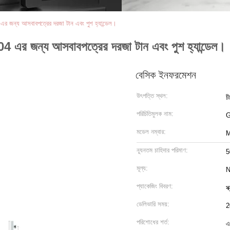
র জন্য আসবাবপত্রের দরজা টান এবং পুশ হ্যান্ডেল।
 এর জন্য আসবাবপত্রের দরজা টান এবং পুশ হ্যান্ডেল।
বেসিক ইনফরমেশন
উৎপত্তি স্থল:
চ
পরিচিতিমুলক নাম:
মডেল নম্বার:
M
ন্যূনতম চাহিদার পরিমাণ:
5
মূল্য:
N
প্যাকেজিং বিবরণ:
স
ডেলিভারি সময়:
2
পরিশোধের শর্ত:
এ