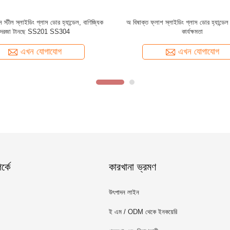
ঙ্গিক
আধুনিক নকশা ইনডোর অ্যালুমিনিয়াম সিঁড়ি Baluster
সিঁড়ি সংস্কার সি
আলংকারিক অ্যালুমিনিয়াম সিঁড়ি Railing
এখন যোগাযোগ
্কে
কারখানা ভ্রমণ
উৎপাদন লাইন
ই এম / ODM থেকে ইনকয়েরি