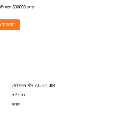
্রতি মাসে 500000 জোড়া
যোগাযোগ
স্টেইনলেস স্টীল 201 এবং 304
পালিশ করা
উত্পাদন