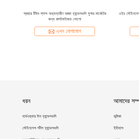
গার্ডিল আনুষাঙ্গিক গ্যালভানাইজড গার্ডিল কলাম
জনপ্রিয় অলঙ্কার অ্যালুমিনিয়াম বেড়া এবং গেট আনুষা
গোলাকার বর্গক্ষেত্র হেড কভার
অ্যালুমিনিয়াম বেড়া অলঙ্কার
এখন যোগাযোগ
এখন যোগাযোগ
ধরন
আমাদের সম্পর
হার্ডওয়্যার টান হ্যান্ডলগুলি
ভূমিকা
স্টেইনলেস স্টীল হ্যান্ডলগুলি
ইতিহাস