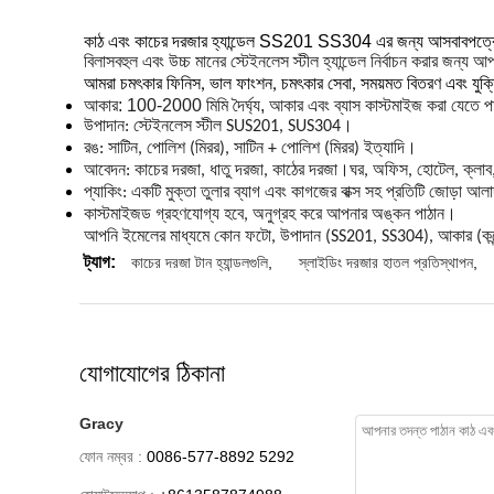
কাঠ এবং কাচের দরজার হ্যান্ডেল SS201 SS304 এর জন্য আসবাবপত্রের 
বিলাসবহুল এবং উচ্চ মানের স্টেইনলেস স্টীল হ্যান্ডেল নির্বাচন করার জন্য আ
আমরা চমৎকার ফিনিস, ভাল ফাংশন, চমৎকার সেবা, সময়মত বিতরণ এবং যুক্ত
আকার: 100-2000 মিমি দৈর্ঘ্য, আকার এবং ব্যাস কাস্টমাইজ করা যেতে 
উপাদান: স্টেইনলেস স্টীল SUS201, SUS304।
রঙ: সাটিন, পোলিশ (মিরর), সাটিন + পোলিশ (মিরর) ইত্যাদি।
আবেদন: কাচের দরজা, ধাতু দরজা, কাঠের দরজা।ঘর, অফিস, হোটেল, ক্লাব,
প্যাকিং: একটি মুক্তা তুলার ব্যাগ এবং কাগজের বাক্স সহ প্রতিটি জোড়া আলাদ
কাস্টমাইজড গ্রহণযোগ্য হবে, অনুগ্রহ করে আপনার অঙ্কন পাঠান।
আপনি ইমেলের মাধ্যমে কোন ফটো, উপাদান (SS201, SS304), আকার (কন্দের ব
ট্যাগ:
কাচের দরজা টান হ্যান্ডলগুলি
,
স্লাইডিং দরজার হাতল প্রতিস্থাপন
,
যোগাযোগের ঠিকানা
Gracy
ফোন নম্বর :
0086-577-8892 5292