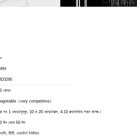
ীন
GRH
D3295
0 জোড়া
egotiable（very competitive）
্ক্রু সহ 1 জোড়া/বুদবুদ, 10 বা 20 জোড়া/বাক্স, 4-10 বক্স/মাস্টার শক্ত কাগজ।
0 দিন থেকে 50 দিন
ল/সি, টি/টি, ওয়েস্টার্ন ইউনিয়ন