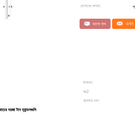
যোগানের ক্ষমতা:
প
এখন 
ভালো দাম
উপাদান:
রঙ2:
ব্যবসার ধরণ:
কাচের দরজা টান হ্যান্ডলগুলি