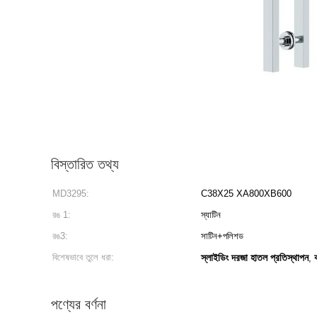
বিস্তারিত তথ্য
MD3295:
C38X25 XA800XB600
রঙ 1:
স্যাটিন
রঙ3:
সাটিন+পলিশড
বিশেষভাবে তুলে ধরা:
স্লাইডিং দরজা হাতল প্রতিস্থাপন
,
পণ্যের বর্ণনা