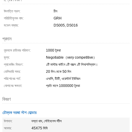
উৎপত্তি স্থল:
চীন
পরিচিতিমুলক নাম:
GRH
মডেল নম্বার:
DS005, DS016
প্রদান
ন্যূনতম চাহিদার পরিমাণ:
1000 টুকরা
মূল্য:
Negotiable（very competitive）
প্যাকেজিং বিবরণ:
১টি মাস্টার কার্টনে ১টি বাক্সে ১টি পিস/পলিব্যাগ।
ডেলিভারি সময়:
20 দিন থেকে 50 দিন
পরিশোধের শর্ত:
এল/সি, টি/টি, ওয়েস্টার্ন ইউনিয়ন
যোগানের ক্ষমতা:
প্রতি মাসে 1000000 টুকরা
বিবরণ
চৌম্বক দরজা স্টপ হোল্ডার
উপাদান:
দস্তা খাদ, স্টেইনলেস স্টীল
আকার:
45X75 মিমি