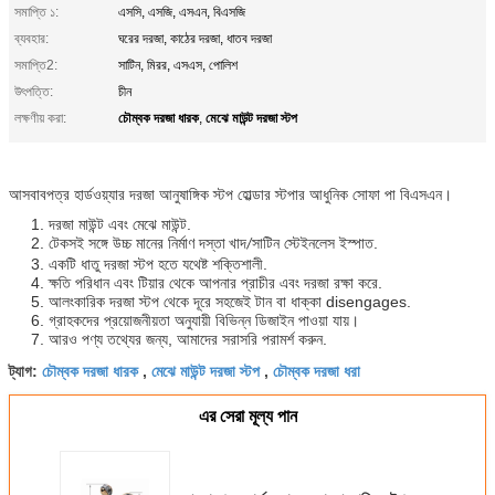
সমাপ্তি ১:
এসসি, এসজি, এসএন, বিএসজি
ব্যবহার:
ঘরের দরজা, কাঠের দরজা, ধাতব দরজা
সমাপ্তি2:
সাটিন, মিরর, এসএস, পোলিশ
উৎপত্তি:
চীন
চৌম্বক দরজা ধারক
মেঝে মাউন্ট দরজা স্টপ
লক্ষণীয় করা:
,
আসবাবপত্র হার্ডওয়্যার দরজা আনুষাঙ্গিক স্টপ হোল্ডার স্টপার আধুনিক সোফা পা বিএসএন।
1. দরজা মাউন্ট এবং মেঝে মাউন্ট.
2. টেকসই সঙ্গে উচ্চ মানের নির্মাণ
সাটিন স্টেইনলেস
ইস্পাত.
দস্তা খাদ/
3. একটি ধাতু দরজা স্টপ হতে যথেষ্ট শক্তিশালী.
4. ক্ষতি পরিধান এবং টিয়ার থেকে আপনার প্রাচীর এবং দরজা রক্ষা করে.
5. আলংকারিক দরজা স্টপ থেকে দূরে সহজেই টান বা ধাক্কা disengages.
6. গ্রাহকদের প্রয়োজনীয়তা অনুযায়ী বিভিন্ন ডিজাইন পাওয়া যায়।
7. আরও পণ্য তথ্যের জন্য, আমাদের সরাসরি পরামর্শ করুন.
চৌম্বক দরজা ধারক
মেঝে মাউন্ট দরজা স্টপ
চৌম্বক দরজা ধরা
ট্যাগ:
,
,
এর সেরা মূল্য পান