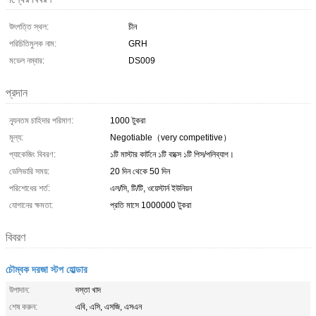
উৎপত্তি স্থল:
চীন
পরিচিতিমুলক নাম:
GRH
মডেল নম্বার:
DS009
প্রদান
ন্যূনতম চাহিদার পরিমাণ:
1000 টুকরা
মূল্য:
Negotiable（very competitive）
প্যাকেজিং বিবরণ:
১টি মাস্টার কার্টনে ১টি বাক্সে ১টি পিস/পলিব্যাগ।
ডেলিভারি সময়:
20 দিন থেকে 50 দিন
পরিশোধের শর্ত:
এল/সি, টি/টি, ওয়েস্টার্ন ইউনিয়ন
যোগানের ক্ষমতা:
প্রতি মাসে 1000000 টুকরা
বিবরণ
চৌম্বক দরজা স্টপ হোল্ডার
উপাদান:
দস্তা খাদ
শেষ করুন:
এবি, এসি, এসজি, এসএন