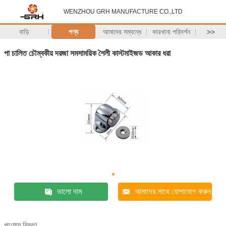
WENZHOU GRH MANUFACTURE CO.,LTD
বাড়ি
পণ্য
আমাদের সম্বন্ধে
কারখানা পরিদর্শন
>>
পা চালিত চৌম্বকীয় দরজা সমসাময়িক শৈলী কাস্টমাইজড আকার ধরা
ভালো দাম
আমাদের সাথে যোগাযোগ করুন
পণ্যের বিবরণ