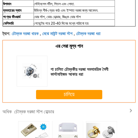
উপাদান
স্টেইনলেস স্টীল, পিতল এবং লোহা.
ব্যবহারের স্থান
বিভিন্ন শীর্ষ-গ্রেড কাঠ এবং ইস্পাত দরজা জন্য আবেদন.
পণ্যের কীওয়ার্ড
ডোর স্টপ, ডোর হোল্ডার, জিঙ্ক ডোর স্টপ
ডেলিভারি
পেমেন্টের পরে 20-40 দিনের মধ্যে পাঠানো হয়
চৌম্বক দরজা ধারক
মেঝে মাউন্ট দরজা স্টপ
চৌম্বক দরজা ধরা
ট্যাগ:
,
,
এর সেরা মূল্য পান
পা চালিত চৌম্বকীয় দরজা সমসাময়িক শৈলী
কাস্টমাইজড আকার ধরা
চালিয়ে
চৌম্বক দরজা স্টপ হোল্ডার
অধিক