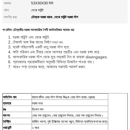
আকার:
53X30X30 মিমি
গঠন:
মেঝে মাউন্ট
চৌম্বক দরজা ধারক
মেঝে মাউন্ট দরজা স্টপ
লক্ষণীয় করা:
,
পা চালিত চৌম্বকীয় দরজা সমসাময়িক শৈলী কাস্টমাইজড আকার ধরা
1. দরজা মাউন্ট এবং মেঝে মাউন্ট.
2. টেকসই সঙ্গে উচ্চ মানের নির্মাণ
দস্তা খাদ.
3.
যথেষ্ট শক্তিশালী
একটি ধাতু দরজা স্টপ হতে.
4. ক্ষতি পরিধান এবং টিয়ার থেকে আপনার প্রাচীর এবং দরজা রক্ষা করে.
5. আলংকারিক দরজা স্টপ থেকে দূরে সহজেই টান বা ধাক্কা disengages.
6. গ্রাহকদের প্রয়োজনীয়তা অনুযায়ী বিভিন্ন ডিজাইন পাওয়া যায়।
7. আরও পণ্য তথ্যের জন্য, আমাদের সরাসরি পরামর্শ করুন.
আইটেম নাম
ম্যাগনেটিক ডোর স্টপ স্টপার জিঙ্ক ডোর স্টপ ক্যাচ হোল্ডার
ব্যবহার
দরজা বন্ধ
রঙ
নিকেল দাগ
ফাংশন
ডোর লক হ্যান্ডেল, ডোর হ্যান্ডেল লিভার, ডোর লক হ্যান্ডেল লিভার।
বৈশিষ্ট্য
মার্জিত নকশা, পৃষ্ঠ চিকিত্সার অনেক পছন্দ, বিভিন্ন অ্যাপ্লিকেশনের জন্য.
ওয়ারেন্টি
২ বছর