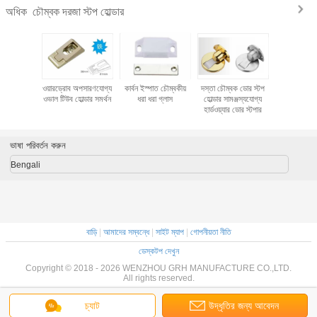
চৌম্বক দরজা স্টপ হোল্ডার
অধিক
ার্ডওয়্যার
ওয়ারড্রোব অপসারণযোগ্য
কার্বন ইস্পাত চৌম্বকীয়
দস্তা চৌম্বক ডোর স্টপ
স্টেইনলেস
ঙ্গিক স্টপ
ওভাল টিউব হোল্ডার সমর্থন
ধরা ধরা গ্লাস
হোল্ডার সামঞ্জস্যযোগ্য
ম্যাগনেটিক 
টপার আধুনিক
হার্ডওয়্যার ডোর স্টপার
হোল্ডা
 বিএসএন
ভাষা পরিবর্তন করুন
Bengali
বাড়ি
|
আমাদের সম্বন্ধে
|
সাইট ম্যাপ
|
গোপনীয়তা নীতি
ডেস্কটপ দেখুন
Copyright © 2018 - 2026 WENZHOU GRH MANUFACTURE CO.,LTD.
All rights reserved.
চ্যাট
উদ্ধৃতির জন্য আবেদন