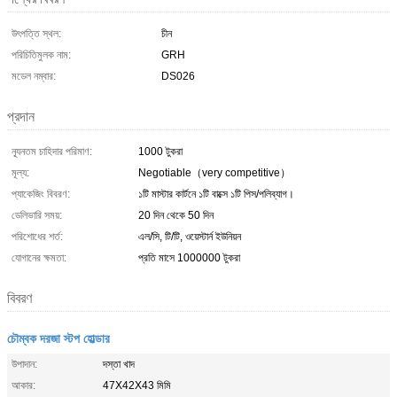
উৎপত্তি স্থল:
চীন
পরিচিতিমুলক নাম:
GRH
মডেল নম্বার:
DS026
প্রদান
ন্যূনতম চাহিদার পরিমাণ:
1000 টুকরা
মূল্য:
Negotiable（very competitive）
প্যাকেজিং বিবরণ:
১টি মাস্টার কার্টনে ১টি বাক্সে ১টি পিস/পলিব্যাগ।
ডেলিভারি সময়:
20 দিন থেকে 50 দিন
পরিশোধের শর্ত:
এল/সি, টি/টি, ওয়েস্টার্ন ইউনিয়ন
যোগানের ক্ষমতা:
প্রতি মাসে 1000000 টুকরা
বিবরণ
চৌম্বক দরজা স্টপ হোল্ডার
উপাদান:
দস্তা খাদ
আকার:
47X42X43 মিমি