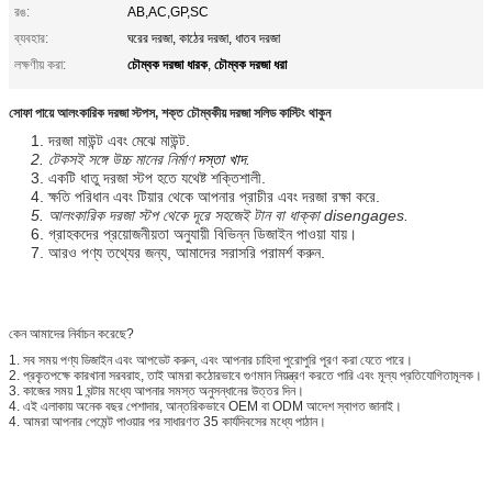
রঙ:
AB,AC,GP,SC
ব্যবহার:
ঘরের দরজা, কাঠের দরজা, ধাতব দরজা
চৌম্বক দরজা ধারক
চৌম্বক দরজা ধরা
লক্ষণীয় করা:
,
সোফা পায়ে আলংকারিক দরজা স্টপস, শক্ত চৌম্বকীয় দরজা সলিড কাস্টিং থাকুন
1. দরজা মাউন্ট এবং মেঝে মাউন্ট.
2. টেকসই সঙ্গে উচ্চ মানের নির্মাণ
দস্তা খাদ
.
3. একটি ধাতু দরজা স্টপ হতে যথেষ্ট শক্তিশালী.
4. ক্ষতি পরিধান এবং টিয়ার থেকে আপনার প্রাচীর এবং দরজা রক্ষা করে.
5. আলংকারিক দরজা স্টপ থেকে দূরে সহজেই টান বা ধাক্কা disengages
.
6. গ্রাহকদের প্রয়োজনীয়তা অনুযায়ী বিভিন্ন ডিজাইন পাওয়া যায়।
7. আরও পণ্য তথ্যের জন্য, আমাদের সরাসরি পরামর্শ করুন.
কেন আমাদের নির্বাচন করেছে?
1. সব সময় পণ্য ডিজাইন এবং আপডেট করুন, এবং আপনার চাহিদা পুরোপুরি পূরণ করা যেতে পারে।
2. প্রকৃতপক্ষে কারখানা সরবরাহ, তাই আমরা কঠোরভাবে গুণমান নিয়ন্ত্রণ করতে পারি এবং মূল্য প্রতিযোগিতামূলক।
3. কাজের সময় 1 ঘন্টার মধ্যে আপনার সমস্ত অনুসন্ধানের উত্তর দিন।
4. এই এলাকায় অনেক বছর পেশাদার, আন্তরিকভাবে OEM বা ODM আদেশ স্বাগত জানাই।
4. আমরা আপনার পেমেন্ট পাওয়ার পর সাধারণত 35 কার্যদিবসের মধ্যে পাঠান।