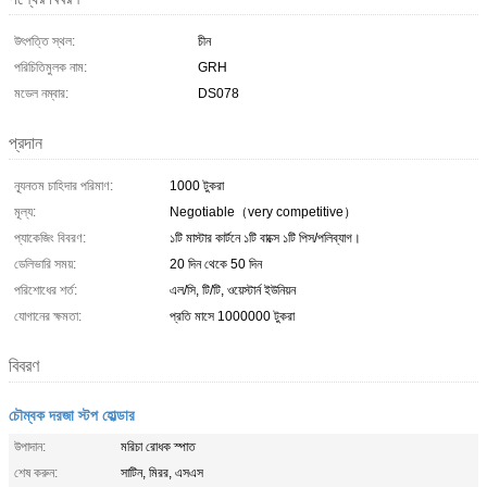
উৎপত্তি স্থল:
চীন
পরিচিতিমুলক নাম:
GRH
মডেল নম্বার:
DS078
প্রদান
ন্যূনতম চাহিদার পরিমাণ:
1000 টুকরা
মূল্য:
Negotiable（very competitive）
প্যাকেজিং বিবরণ:
১টি মাস্টার কার্টনে ১টি বাক্সে ১টি পিস/পলিব্যাগ।
ডেলিভারি সময়:
20 দিন থেকে 50 দিন
পরিশোধের শর্ত:
এল/সি, টি/টি, ওয়েস্টার্ন ইউনিয়ন
যোগানের ক্ষমতা:
প্রতি মাসে 1000000 টুকরা
বিবরণ
চৌম্বক দরজা স্টপ হোল্ডার
উপাদান:
মরিচা রোধক স্পাত
শেষ করুন:
সাটিন, মিরর, এসএস