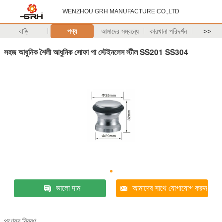
WENZHOU GRH MANUFACTURE CO.,LTD
বাড়ি
পণ্য
আমাদের সম্বন্ধে
কারখানা পরিদর্শন
>>
সহজ আধুনিক শৈলী আধুনিক সোফা পা স্টেইনলেস স্টীল SS201 SS304
ভালো দাম
আমাদের সাথে যোগাযোগ করুন
পণ্যের বিবরণ