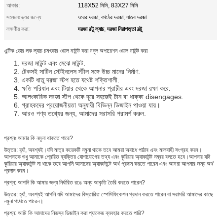
আকার:
118X52 মিমি, 83X27 মিমি
সহজলভ্যের জন্যে:
ঘরের দরজা, কাঠের দরজা, ধাতব দরজা
দরজা বল্টু ল্যাচ
দরজা নিরাপত্তা বল্টু
লক্ষণীয় করা:
,
এন্টিক ডোর লক ল্যাচ চমৎকার ওয়াল মাউন্ট করা মনুল অপারেশন ওয়াল মাউন্ট করা
1. দরজা মাউন্ট এবং মেঝে মাউন্ট.
2. টেকসই সাটিন স্টেইনলেস স্টীল সঙ্গে উচ্চ মানের নির্মাণ.
3. একটি ধাতু দরজা স্টপ হতে যথেষ্ট শক্তিশালী.
4. ক্ষতি পরিধান এবং টিয়ার থেকে আপনার প্রাচীর এবং দরজা রক্ষা করে.
5. আলংকারিক দরজা স্টপ থেকে দূরে সহজেই টান বা ধাক্কা disengages.
6. গ্রাহকদের প্রয়োজনীয়তা অনুযায়ী বিভিন্ন ডিজাইন পাওয়া যায়।
7. আরও পণ্য তথ্যের জন্য, আমাদের সরাসরি পরামর্শ করুন.
প্রশ্নঃ আমার কি নমুনা থাকতে পারে?
উত্তর: হ্যাঁ, অবশ্যই।যদি মাত্র কয়েকটি নমুনা থাকে তবে আমরা অবাধে পাঠাব এবং মালবাহী সংগ্রহ করব।
আপনাকে শুধু আমাকে প্রেরিত ব্যক্তির যোগাযোগের তথ্য এবং কুরিয়ার অ্যাকাউন্ট নম্বর বলতে হবে।আপনার যদি
কুরিয়ার অ্যাকাউন্ট না থাকে তবে আপনি আমাদের অ্যাকাউন্টে অর্থ প্রদান করতে পারেন এবং আমরা আপনার জন্য অর্থ
প্রদান করব।
প্রশ্ন: আপনি কি আমার জন্য নির্ধারিত রঙে অন্য আকৃতি তৈরি করতে পারেন?
উত্তর: হ্যাঁ, অবশ্যই আপনি যদি আমাদের বিস্তারিত স্পেসিফিকেশন প্রদান করতে পারেন বা সরাসরি আমাদের কাছে
নমুনা পাঠাতে পারেন।
প্রশ্ন: আমি কি আমাদের নিজস্ব ডিজাইন করা প্যাকেজ ব্যবহার করতে পারি?