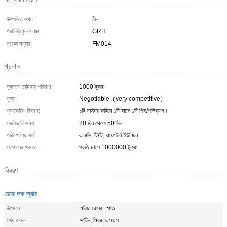
উৎপত্তি স্থল:
চীন
পরিচিতিমুলক নাম:
GRH
মডেল নম্বার:
FM014
প্রদান
ন্যূনতম চাহিদার পরিমাণ:
1000 টুকরা
মূল্য:
Negotiable（very competitive）
প্যাকেজিং বিবরণ:
১টি মাস্টার কার্টনে ১টি বাক্সে ১টি পিস/পলিব্যাগ।
ডেলিভারি সময়:
20 দিন থেকে 50 দিন
পরিশোধের শর্ত:
এল/সি, টি/টি, ওয়েস্টার্ন ইউনিয়ন
যোগানের ক্ষমতা:
প্রতি মাসে 1000000 টুকরা
বিবরণ
ডোর লক ল্যাচ
উপাদান:
মরিচা রোধক স্পাত
শেষ করুন:
সাটিন, মিরর, এসএস