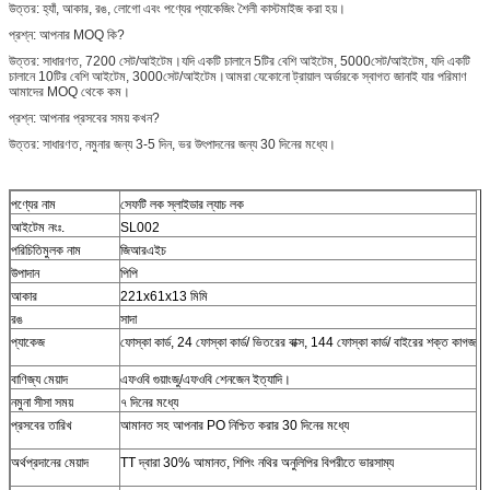
উত্তর: হ্যাঁ, আকার, রঙ, লোগো এবং পণ্যের প্যাকেজিং শৈলী কাস্টমাইজ করা হয়।
প্রশ্ন: আপনার MOQ কি?
উত্তর: সাধারণত, 7200 সেট/আইটেম।যদি একটি চালানে 5টির বেশি আইটেম, 5000সেট/আইটেম, যদি একটি
চালানে 10টির বেশি আইটেম, 3000সেট/আইটেম।আমরা যেকোনো ট্রায়াল অর্ডারকে স্বাগত জানাই যার পরিমাণ
আমাদের MOQ থেকে কম।
প্রশ্ন: আপনার প্রসবের সময় কখন?
উত্তর: সাধারণত, নমুনার জন্য 3-5 দিন, ভর উৎপাদনের জন্য 30 দিনের মধ্যে।
পণ্যের নাম
সেফটি লক স্লাইডার ল্যাচ লক
আইটেম নংঃ.
SL002
পরিচিতিমুলক নাম
জিআরএইচ
উপাদান
পিপি
আকার
221x61x13 মিমি
রঙ
সাদা
প্যাকেজ
ফোস্কা কার্ড, 24 ফোস্কা কার্ড/ ভিতরের বাক্স, 144 ফোস্কা কার্ড/ বাইরের শক্ত কাগজ
বাণিজ্য মেয়াদ
এফওবি গুয়াংজু/এফওবি শেনজেন ইত্যাদি।
নমুনা সীসা সময়
৭ দিনের মধ্যে
প্রসবের তারিখ
আমানত সহ আপনার PO নিশ্চিত করার 30 দিনের মধ্যে
অর্থপ্রদানের মেয়াদ
TT দ্বারা 30% আমানত, শিপিং নথির অনুলিপির বিপরীতে ভারসাম্য