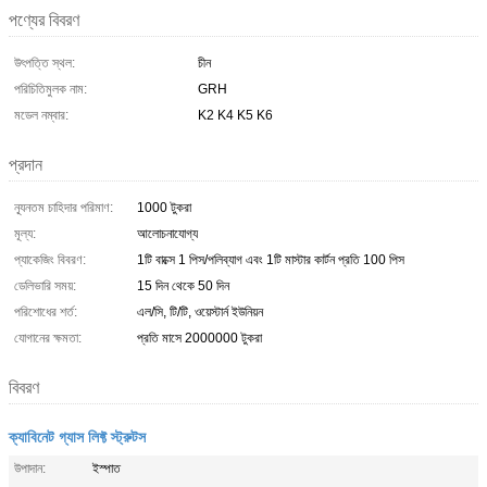
পণ্যের বিবরণ
উৎপত্তি স্থল:
চীন
পরিচিতিমুলক নাম:
GRH
মডেল নম্বার:
K2 K4 K5 K6
প্রদান
ন্যূনতম চাহিদার পরিমাণ:
1000 টুকরা
মূল্য:
আলোচনাযোগ্য
প্যাকেজিং বিবরণ:
1টি বাক্সে 1 পিস/পলিব্যাগ এবং 1টি মাস্টার কার্টন প্রতি 100 পিস
ডেলিভারি সময়:
15 দিন থেকে 50 দিন
পরিশোধের শর্ত:
এল/সি, টি/টি, ওয়েস্টার্ন ইউনিয়ন
যোগানের ক্ষমতা:
প্রতি মাসে 2000000 টুকরা
বিবরণ
ক্যাবিনেট গ্যাস লিফ্ট স্ট্রুটস
উপাদান:
ইস্পাত