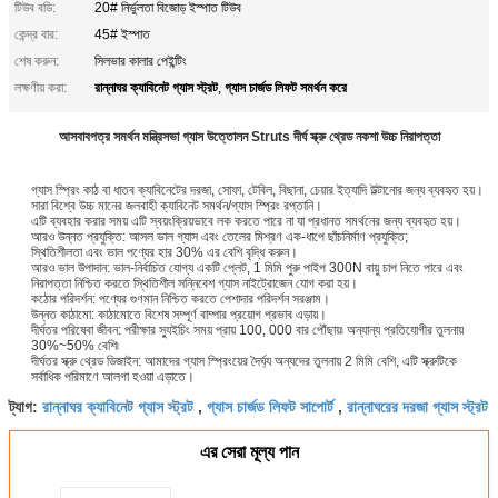
টিউব বডি:
20# নির্ভুলতা বিজোড় ইস্পাত টিউব
কেন্দ্র বার:
45# ইস্পাত
শেষ করুন:
সিলভার কালার পেইন্টিং
রান্নাঘর ক্যাবিনেট গ্যাস স্ট্রট
গ্যাস চার্জড লিফট সমর্থন করে
লক্ষণীয় করা:
,
আসবাবপত্র সমর্থন মন্ত্রিসভা গ্যাস উত্তোলন Struts দীর্ঘ স্ক্রু থ্রেড নকশা উচ্চ নিরাপত্তা
গ্যাস স্প্রিং কাঠ বা ধাতব ক্যাবিনেটের দরজা, সোফা, টেবিল, বিছানা, চেয়ার ইত্যাদি উল্টানোর জন্য ব্যবহৃত হয়।
সারা বিশ্বে উচ্চ মানের জলবাহী ক্যাবিনেট সমর্থন/গ্যাস স্প্রিং রপ্তানি।
এটি ব্যবহার করার সময় এটি স্বয়ংক্রিয়ভাবে লক করতে পারে না যা প্রধানত সমর্থনের জন্য ব্যবহৃত হয়।
আরও উন্নত প্রযুক্তি: আসল ভাল গ্যাস এবং তেলের মিশ্রণ এক-ধাপে ছাঁচনির্মাণ প্রযুক্তি;
স্থিতিশীলতা এবং ভাল পণ্যের হার 30% এর বেশি বৃদ্ধি করুন।
আরও ভাল উপাদান: ভাল-নির্বাচিত যোগ্য একটি প্লেট, 1 মিমি পুরু পাইপ 300N বায়ু চাপ নিতে পারে এবং
নিরাপত্তা নিশ্চিত করতে স্থিতিশীল সন্নিবেশ গ্যাস নাইট্রোজেন যোগ করা হয়।
কঠোর পরিদর্শন: পণ্যের গুণমান নিশ্চিত করতে পেশাদার পরিদর্শন সরঞ্জাম।
উন্নত কাঠামো: কাঠামোতে বিশেষ সম্পূর্ণ বাম্পার প্রয়োগ প্রভাব এড়ায়।
দীর্ঘতর পরিষেবা জীবন: পরীক্ষার স্যুইচিং সময় প্রায় 100, 000 বার পৌঁছায়৷ অন্যান্য প্রতিযোগীর তুলনায়
30%~50% বেশি৷
দীর্ঘতর স্ক্রু থ্রেড ডিজাইন: আমাদের গ্যাস স্প্রিংয়ের দৈর্ঘ্য অন্যদের তুলনায় 2 মিমি বেশি, এটি স্ক্রুটিকে
সর্বাধিক পরিমাণে আলগা হওয়া এড়াতে।
রান্নাঘর ক্যাবিনেট গ্যাস স্ট্রট
গ্যাস চার্জড লিফট সাপোর্ট
রান্নাঘরের দরজা গ্যাস স্ট্রট
ট্যাগ:
,
,
এর সেরা মূল্য পান