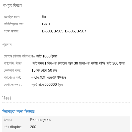
পণ্যের বিবরণ
উৎপত্তি স্থল:
চীন
পরিচিতিমুলক নাম:
GRH
মডেল নম্বার:
B-503, B-505, B-506, B-507
প্রদান
ন্যূনতম চাহিদার পরিমাণ:
রঙ প্রতি 1000 টুকরা
প্যাকেজিং বিবরণ:
প্রতি বাক্সে 1 পিস এবং ভিতরের বাক্সে 30 টুকরা এবং মাস্টার কার্টন প্রতি 300 টুকরা
ডেলিভারি সময়:
15 দিন থেকে 50 দিন
পরিশোধের শর্ত:
এল/সি, টি/টি, ওয়েস্টার্ন ইউনিয়ন
যোগানের ক্ষমতা:
প্রতি মাসে 500000 টুকরা
বিবরণ
নিরাপত্তা দরজা ভিউয়ার
উপাদান:
পিতল বা দস্তা খাদ
দর্শক dioptre:
200