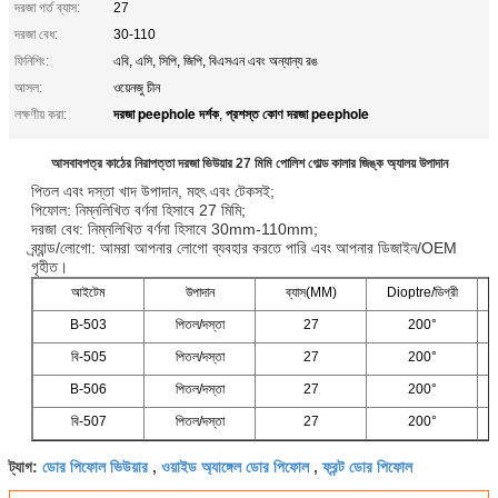
দরজা গর্ত ব্যাস:
27
দরজা বেধ:
30-110
ফিনিশিং:
এবি, এসি, সিপি, জিপি, বিএসএন এবং অন্যান্য রঙ
আসল:
ওয়েনজু চীন
দরজা peephole দর্শক
প্রশস্ত কোণ দরজা peephole
লক্ষণীয় করা:
,
আসবাবপত্র কাঠের নিরাপত্তা দরজা ভিউয়ার 27 মিমি পোলিশ গোল্ড কালার জিঙ্ক অ্যালয় উপাদান
পিতল এবং দস্তা খাদ উপাদান, মহৎ এবং টেকসই;
পিফোল: নিম্নলিখিত বর্ণনা হিসাবে 27 মিমি;
দরজা বেধ: নিম্নলিখিত বর্ণনা হিসাবে 30mm-110mm;
ব্র্যান্ড/লোগো: আমরা আপনার লোগো ব্যবহার করতে পারি এবং আপনার ডিজাইন/OEM
গৃহীত।
আইটেম
উপাদান
ব্যাস(MM)
Dioptre/ডিগ্রী
B-503
পিতল/দস্তা
27
200°
বি-505
পিতল/দস্তা
27
200°
B-506
পিতল/দস্তা
27
200°
বি-507
পিতল/দস্তা
27
200°
ডোর পিফোল ভিউয়ার
ওয়াইড অ্যাঙ্গেল ডোর পিফোল
ফ্রন্ট ডোর পিফোল
ট্যাগ:
,
,