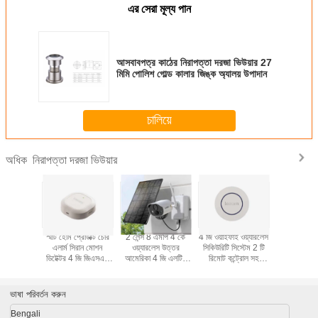
এর সেরা মূল্য পান
আসবাবপত্র কাঠের নিরাপত্তা দরজা ভিউয়ার 27
মিমি পোলিশ গোল্ড কালার জিঙ্ক অ্যালয় উপাদান
চালিয়ে
নিরাপত্তা দরজা ভিউয়ার
অধিক
িঙ্গারপ্রিন্ট
স্মার্ট হোম প্রোডাক্ট চোর
2 লেন্স 8 এমপি 4 কে
4 জি ওয়াইফাই ওয়্যারলেস
স্পা ক্যাবিনেট
ইন্টেলিজেন্ট
এলার্ম সিরান মোশন
ওয়্যারলেস উত্তর
সিকিউরিটি সিস্টেম 2 টি
জন্য নো হোল লুক
ট ডোর লক
ডিটেক্টর 4 জি জিএসএম
আমেরিকা 4 জি এলটিই
রিমোট কন্ট্রোল সহ
সেন্সর অদৃ
 স্মার্ট
ওয়াইফাই ওয়্যারলেস হোম
সৌর শক্তি নজরদারি
পিআইআর সেন্সর স্মার্ট
সিকিউরিটি 4 জি এলার্ম
সুরক্ষা পিটিজেড ক্যামেরা
হোম সিকিউরিটি অ্যালার্ম
সিস্টেম কাস্টম কারখানা
বহিরঙ্গন 4 জি সিম কার্ড
সিস্টেম
ভাষা পরিবর্তন করুন
সৌর সিসিটিভি ক্যামেরা
Bengali