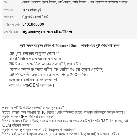
রঙ:
ক্রোম প্লেটেড, ব্রাশ নিকেল, পার্ল ক্রোম, ম্যাট নিকেল, গোল্ড প্লেটেড বা অন্যান্য উপলব্ধ
ব্যবহার:
আসবাবপত্র ফুট
প্যাকেজ:
স্ট্যান্ডার্ড এক্সপোর্ট কার্টন
এইচএস কোড:
9401909000
ধাতু আসবাবপত্র পা
আলংকারিক টেবিল পা
লক্ষণীয় করা:
,
ম্যাট নিকেল আধুনিক টেবিল পা 70mmx50mm আসবাবপত্র ফুট শক্তিশালী নকশা
এটি খুবই জনপ্রিয় আধুনিক সোফা পা।
আমরা নির্বাচন করতে অনেক মাপ আছে.
2টি উপাদান বেছে নিন: আয়রন এবং স্টেইনলেস স্টীল
এছাড়াও অনেক রং আছে.সাটিন এবং পোলিশ রঙ (বা ক্রোম প্লেটেড)
এটি শক্তিশালী ডিজাইন।লোড ক্ষমতা প্রায় 200 কেজি।
সহজ এবং ক্লাসিক আসবাবপত্র পা।
আপনার নকশা/OEM স্বাগতম।
প্রশ্ন: আপনি কি ট্রেডিং কোম্পানি বা প্রস্তুতকারক?
উত্তর: আমরা এমন কারখানা যার 10 বছরেরও বেশি অভিজ্ঞতা রয়েছে, আপনার পরিদর্শনকে স্বাগত জানাই।
প্রশ্ন: আপনি OEM পরিষেবা করতে পারেন?
উত্তর: আমাদের নিজস্ব ডিজাইনার এবং ভাস্করদের সাথে আমাদের একটি শক্তিশালী R&D টিম রয়েছে, তাই
OEM পরিষেবা উপলব্ধ।
প্রশ্ন: আপনি নমুনা প্রদান করেন?এটা বিনামূল্যে বা অতিরিক্ত?
উত্তর: হ্যাঁ, আমরা বিনামূল্যে চার্জের জন্য নমুনা অফার করতে পারি কিন্তু মালবাহী খরচ প্রদান করি না।