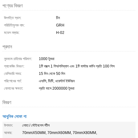
পণ্যের বিবরণ
উৎপত্তি স্থল:
চীন
পরিচিতিমুলক নাম:
GRH
মডেল নম্বার:
H-02
প্রদান
ন্যূনতম চাহিদার পরিমাণ:
1000 টুকরা
প্যাকেজিং বিবরণ:
1টি বাক্সে 1 পিস/পলিব্যাগ এবং 1টি মাস্টার কার্টন প্রতি 100 পিস
ডেলিভারি সময়:
15 দিন থেকে 50 দিন
পরিশোধের শর্ত:
এল/সি, টি/টি, ওয়েস্টার্ন ইউনিয়ন
যোগানের ক্ষমতা:
প্রতি মাসে 2000000 টুকরা
বিবরণ
আধুনিক সোফা পা
উপাদান:
লোহা / স্টেইনলেস স্টীল
আকার:
70mmX50MM, 70mmX60MM, 70mmX80MM,