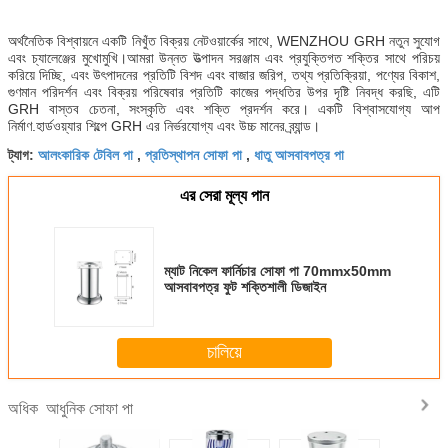
অর্থনৈতিক বিশ্বায়নে একটি নিখুঁত বিক্রয় নেটওয়ার্কের সাথে, WENZHOU GRH নতুন সুযোগ
এবং চ্যালেঞ্জের মুখোমুখি।আমরা উন্নত উত্পাদন সরঞ্জাম এবং প্রযুক্তিগত শক্তির সাথে পরিচয়
করিয়ে দিচ্ছি, এবং উৎপাদনের প্রতিটি বিশদ এবং বাজার জরিপ, তথ্য প্রতিক্রিয়া, পণ্যের বিকাশ,
গুণমান পরিদর্শন এবং বিক্রয় পরিষেবার প্রতিটি কাজের পদ্ধতির উপর দৃষ্টি নিবদ্ধ করছি, এটি
GRH বাস্তব চেতনা, সংস্কৃতি এবং শক্তি প্রদর্শন করে। একটি বিশ্বাসযোগ্য আপ
নির্মাণ.হার্ডওয়্যার শিল্পে GRH এর নির্ভরযোগ্য এবং উচ্চ মানের ব্র্যান্ড।
আলংকারিক টেবিল পা
প্রতিস্থাপন সোফা পা
ধাতু আসবাবপত্র পা
ট্যাগ:
,
,
এর সেরা মূল্য পান
ম্যাট নিকেল ফার্নিচার সোফা পা 70mmx50mm
আসবাবপত্র ফুট শক্তিশালী ডিজাইন
চালিয়ে
আধুনিক সোফা পা
অধিক