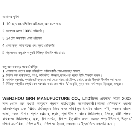
আমাদের সুবিধা:
1. 10 বছরেরও বেশি শিল্প অভিজ্ঞতা, আমরা পেশাদার
2. চালানের আগে 100% পরিদর্শন।
3. 24 ঘন্টা অনলাইন, সেরা পরিষেবা
4. সেরা মূল্য, ভাল মানের এবং দ্রুত ডেলিভারি
5. গ্রাহকের অনুরোধ অনুযায়ী বিভিন্ন ডিজাইন পাওয়া যায়
ধাতু আসবাবপত্র পায়ের বৈশিষ্ট্য:
1. সোফা সব ধরণের জন্য পরিকল্পিত, শক্তিশালী লোড-ভারবহন ক্ষমতা.
2. ফিনিস ভাল কর্মক্ষমতা, মসৃণ, অবিচলিত, উজ্জ্বল.সহজ এবং দ্রুত ফিটিং/ইনস্টল করুন।
3. ব্যাপক ব্যবহার, ক্যাবিনেটে ব্যবহার করা যেতে পারে, চা টেবিল, সোফা, চেয়ার ইত্যাদি ইনস্টল করা সহজ।
4. বিভিন্ন আকৃতির প্লেট বেস সরবরাহ করা যেতে পারে: V আকৃতি, বৃত্তাকার, বর্গক্ষেত্র, ত্রিভুজ, বহুভুজ।
WENZHOU GRH MANUFUCTURE CO., LTD
চীনের ওয়েনঝো শহরে 2002
সাল থেকে শুরু হওয়া অন্যতম প্রধান হার্ডওয়্যার সরবরাহকারী।আমরা বেশিরভাগ ধরণের
আসবাবপত্র এবং বিল্ডিং হার্ডওয়্যার নিয়ে কাজ করি।ক্যাবিনেটের হাতল, গাঁট, দরজার হাতল,
তালা, দরজা স্টপার, গ্লাস হোল্ডার, ল্যাচ, প্লাস্টিক বা ধাতব জিনিসপত্র, সিঙ্ক, বাটি শেলফ,
বাথরুমের জিনিসপত্র, স্ক্রু, শিল্প সমর্থন, শিল্প পা ইত্যাদির মতো।সমস্ত পণ্য ইউরোপ, উত্তর/
দক্ষিণ আমেরিকা, দক্ষিণ এশীয়, দক্ষিণ আফ্রিকা, মধ্যপ্রাচ্য ইত্যাদিতে রপ্তানি করে।