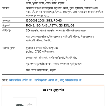
কলাই, ঝুলন্ত কলাই, রোলিং কলাই, ইত্যাদি...
আবেদন
আমাদের পণ্যগুলি ইলেকট্রনিক যন্ত্রপাতি, আলো, সুইচ, স্যানিটারি, স্যানিটারি গুদাম,
গয়না, ঘড়ি, খেলনা, আসবাবপত্র, উপহার, হ্যান্ডব্যাগ, ছাতা, দরজা এবং জানালা ইত্যাদিতে
ব্যাপকভাবে ব্যবহৃত হয়...
সনদপত্র
ISO9001:2008, SGS, ROHS
স্ট্যান্ডার্ড
ROHS, ISO, ANSI, ASTM, JIS, DIN, GB
টেস্টিং টুল
3D প্রজেক্টর, সাধারণ প্রজেক্টর, সব ধরণের সঠিক পরিমাপের সরঞ্জাম,
লবণ স্প্রে করার পরীক্ষক, উচ্চ তাপমাত্রা প্রতিরোধী পরীক্ষক, নিম্ন তাপমাত্রা
প্রতিরোধী পরীক্ষক, ইত্যাদি...
ব্যবসার সুযোগ
মুদ্রাঙ্কন, লেজার কাটিং, তুরপুন, ta
pping, CNC প্রক্রিয়াকরণ,
লেজার ঢালাই, বাট ঢালাই, আর্গন আর্ক ঢালাই, সিএনসি বাঁক,
পৃষ্ঠ পেষকদন্ত প্রক্রিয়াকরণ, নলাকার পেষকদন্ত প্রক্রিয়াকরণ,
মিরর পলিশ প্রক্রিয়াকরণ, ইত্যাদি...
আলংকারিক টেবিল পা
প্রতিস্থাপন সোফা পা
ধাতু আসবাবপত্র পা
ট্যাগ:
,
,
এর সেরা মূল্য পান