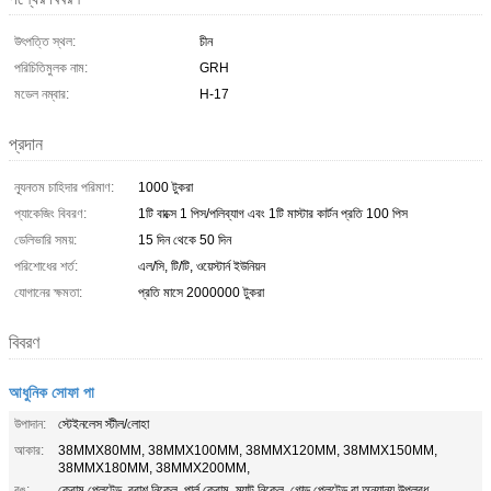
উৎপত্তি স্থল:
চীন
পরিচিতিমুলক নাম:
GRH
মডেল নম্বার:
H-17
প্রদান
ন্যূনতম চাহিদার পরিমাণ:
1000 টুকরা
প্যাকেজিং বিবরণ:
1টি বাক্সে 1 পিস/পলিব্যাগ এবং 1টি মাস্টার কার্টন প্রতি 100 পিস
ডেলিভারি সময়:
15 দিন থেকে 50 দিন
পরিশোধের শর্ত:
এল/সি, টি/টি, ওয়েস্টার্ন ইউনিয়ন
যোগানের ক্ষমতা:
প্রতি মাসে 2000000 টুকরা
বিবরণ
আধুনিক সোফা পা
উপাদান:
স্টেইনলেস স্টীল/লোহা
আকার:
38MMX80MM, 38MMX100MM, 38MMX120MM, 38MMX150MM,
38MMX180MM, 38MMX200MM,
রঙ:
ক্রোম প্লেটেড, ব্রাশ নিকেল, পার্ল ক্রোম, ম্যাট নিকেল, গোল্ড প্লেটেড বা অন্যান্য উপলব্ধ