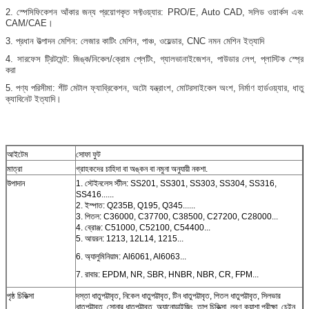
2. স্পেসিফিকেশন আঁকার জন্য প্রয়োগকৃত সফ্টওয়্যার: PRO/E, Auto CAD, সলিড ওয়ার্কস এবং
CAM/CAE।
3. প্রধান উত্পাদন মেশিন: লেজার কাটিং মেশিন, পাঞ্চ, ওয়েল্ডার, CNC নমন মেশিন ইত্যাদি
4. সারফেস ট্রিটমেন্ট: জিঙ্ক/নিকেল/ক্রোম প্লেটিং, গ্যালভানাইজেশন, পাউডার লেপ, প্লাস্টিক স্প্রে
করা
5. পণ্য পরিসীমা: শীট মেটাল ফ্যাব্রিকেশন, অটো যন্ত্রাংশ, মোটরসাইকেল অংশ, নির্মাণ হার্ডওয়্যার, ধাতু
ক্যাবিনেট ইত্যাদি।
আইটেম
সোফা ফুট
মাত্রা
গ্রাহকদের চাহিদা বা অঙ্কন বা নমুনা অনুযায়ী নকশা.
উপাদান
1. স্টেইনলেস স্টীল: SS201, SS301, SS303, SS304, SS316,
SS416......
2. ইস্পাত: Q235B, Q195, Q345......
3. পিতল: C36000, C37700, C38500, C27200, C28000...
4. ব্রোঞ্জ: C51000, C52100, C54400...
5. আয়রন: 1213, 12L14, 1215...
6. অ্যালুমিনিয়াম: Al6061, Al6063...
7. রাবার: EPDM, NR, SBR, HNBR, NBR, CR, FPM...
পৃষ্ঠ চিকিত্সা
দস্তা ধাতুপট্টাবৃত, নিকেল ধাতুপট্টাবৃত, টিন ধাতুপট্টাবৃত, পিতল ধাতুপট্টাবৃত, সিলভার
ধাতুপট্টাবৃত, সোনার ধাতুপট্টাবৃত, অ্যানোডাইজিং, তাপ চিকিত্সা, লবণ কুয়াশা পরীক্ষা, চেইন