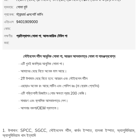
ব্যবহার:
সোফা ফুট
প্যাকেজ:
স্ট্যান্ডার্ড এক্সপোর্ট কার্টন
এইচএস
9401909000
কোড:
প্রতিস্থাপন সোফা পা
আলংকারিক টেবিল পা
লক্ষণীয়
,
করা:
স্টেইনলেস স্টীল আধুনিক সোফা পা, আয়রন আসবাবপত্র সোফা পা সামঞ্জস্যযোগ্য
· এটি খুবই জনপ্রিয় আধুনিক সোফা পা।
· আমাদের বেছে নিতে অনেক মাপ আছে।
· 2টি উপাদান বেছে নিতে হবে: আয়রন এবং স্টেইনলেস স্টীল
· এছাড়াও অনেক রং আছে.সাটিন এবং পোলিশ রঙ (বা ক্রোম প্লেটেড)
· এটি শক্তিশালী ডিজাইন।লোড ক্ষমতা প্রায় 200 কেজি।
· সাধারণ এবং ক্লাসিক আসবাবপত্র লেগ।
· আপনার নকশা/OEM স্বাগতম।
1. উপাদান: SPCC, SGCC, স্টেইনলেস স্টীল, কার্বন ইস্পাত, হালকা ইস্পাত, অ্যালুমিনিয়াম,
অ্যালুমিনিয়াম খাদ ইত্যাদি