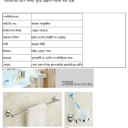
প্যাকিংয়ের আগে সমস্ত খুচরা যন্ত্রাংশ পরীক্ষা করা হচ্ছে
·
স্পেসিফিকেশন:
আইটেম নংঃ.:
বাথরুম আনুষাঙ্গিক
ইনস্টলেশন উপায়:
দেয়ালে লাগানো
সারফেস ফিনিশ:
ছবির মতোই (স্যাটিন বা ক্রোম)
শৈলী:
বাথরুম ফিটিং
উপাদান:
মরিচা রোধক স্পাত
ব্যবহার:
গৃহস্থালী বা হোটেল বা বাণিজ্যিক জন্য
মোড়ক:
ফোম ব্যাগ+ইনার বক্স+মাস্টার বক্স/বাইরের কার্টন