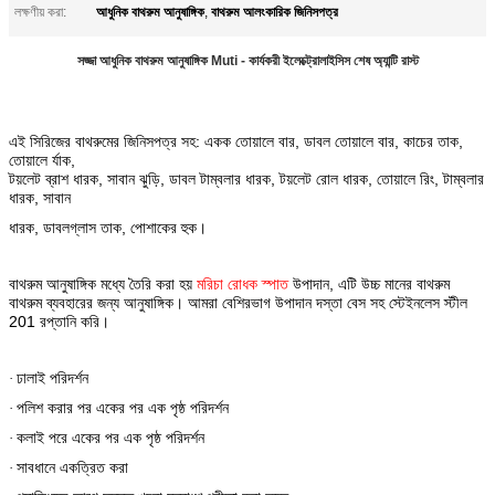
আধুনিক বাথরুম আনুষাঙ্গিক
বাথরুম আলংকারিক জিনিসপত্র
লক্ষণীয় করা:
,
সজ্জা আধুনিক বাথরুম আনুষাঙ্গিক Muti - কার্যকরী ইলেক্ট্রোলাইসিস শেষ অ্যান্টি রাস্ট
এই সিরিজের বাথরুমের জিনিসপত্র সহ: একক তোয়ালে বার, ডাবল তোয়ালে বার, কাচের তাক,
তোয়ালে র্যাক,
টয়লেট ব্রাশ ধারক, সাবান ঝুড়ি, ডাবল টাম্বলার ধারক, টয়লেট রোল ধারক, তোয়ালে রিং, টাম্বলার
ধারক, সাবান
ধারক, ডাবলগ্লাস তাক, পোশাকের হুক।
বাথরুম আনুষাঙ্গিক মধ্যে তৈরি করা হয়
মরিচা রোধক স্পাত
উপাদান, এটি উচ্চ মানের বাথরুম
বাথরুম ব্যবহারের জন্য আনুষাঙ্গিক। আমরা বেশিরভাগ উপাদান দস্তা বেস সহ স্টেইনলেস স্টীল
201 রপ্তানি করি।
ঢালাই পরিদর্শন
·
পলিশ করার পর একের পর এক পৃষ্ঠ পরিদর্শন
·
কলাই পরে একের পর এক পৃষ্ঠ পরিদর্শন
·
সাবধানে একত্রিত করা
·