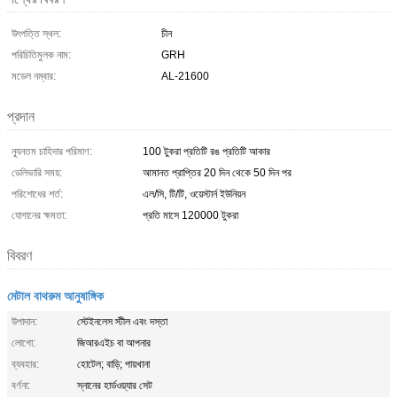
উৎপত্তি স্থল:
চীন
পরিচিতিমুলক নাম:
GRH
মডেল নম্বার:
AL-21600
প্রদান
ন্যূনতম চাহিদার পরিমাণ:
100 টুকরা প্রতিটি রঙ প্রতিটি আকার
ডেলিভারি সময়:
আমানত প্রাপ্তির 20 দিন থেকে 50 দিন পর
পরিশোধের শর্ত:
এল/সি, টি/টি, ওয়েস্টার্ন ইউনিয়ন
যোগানের ক্ষমতা:
প্রতি মাসে 120000 টুকরা
বিবরণ
মেটাল বাথরুম আনুষাঙ্গিক
উপাদান:
স্টেইনলেস স্টীল এবং দস্তা
লোগো:
জিআরএইচ বা আপনার
ব্যবহার:
হোটেল; বাড়ি; পায়খানা
বর্ণনা:
স্নানের হার্ডওয়্যার সেট