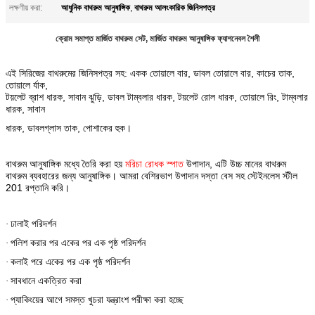
আধুনিক বাথরুম আনুষাঙ্গিক
বাথরুম আলংকারিক জিনিসপত্র
লক্ষণীয় করা:
,
ক্রোম সমাপ্ত মার্জিত বাথরুম সেট, মার্জিত বাথরুম আনুষাঙ্গিক ফ্যাশনেবল শৈলী
এই সিরিজের বাথরুমের জিনিসপত্র সহ: একক তোয়ালে বার, ডাবল তোয়ালে বার, কাচের তাক,
তোয়ালে র্যাক,
টয়লেট ব্রাশ ধারক, সাবান ঝুড়ি, ডাবল টাম্বলার ধারক, টয়লেট রোল ধারক, তোয়ালে রিং, টাম্বলার
ধারক, সাবান
ধারক, ডাবলগ্লাস তাক, পোশাকের হুক।
বাথরুম আনুষাঙ্গিক মধ্যে তৈরি করা হয়
মরিচা রোধক স্পাত
উপাদান, এটি উচ্চ মানের বাথরুম
বাথরুম ব্যবহারের জন্য আনুষাঙ্গিক। আমরা বেশিরভাগ উপাদান দস্তা বেস সহ স্টেইনলেস স্টীল
201 রপ্তানি করি।
ঢালাই পরিদর্শন
·
পলিশ করার পর একের পর এক পৃষ্ঠ পরিদর্শন
·
কলাই পরে একের পর এক পৃষ্ঠ পরিদর্শন
·
সাবধানে একত্রিত করা
·
প্যাকিংয়ের আগে সমস্ত খুচরা যন্ত্রাংশ পরীক্ষা করা হচ্ছে
·