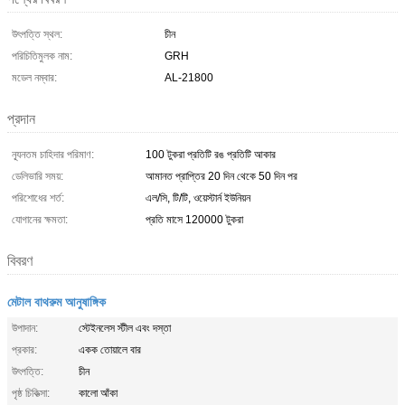
উৎপত্তি স্থল:
চীন
পরিচিতিমুলক নাম:
GRH
মডেল নম্বার:
AL-21800
প্রদান
ন্যূনতম চাহিদার পরিমাণ:
100 টুকরা প্রতিটি রঙ প্রতিটি আকার
ডেলিভারি সময়:
আমানত প্রাপ্তির 20 দিন থেকে 50 দিন পর
পরিশোধের শর্ত:
এল/সি, টি/টি, ওয়েস্টার্ন ইউনিয়ন
যোগানের ক্ষমতা:
প্রতি মাসে 120000 টুকরা
বিবরণ
মেটাল বাথরুম আনুষাঙ্গিক
উপাদান:
স্টেইনলেস স্টীল এবং দস্তা
প্রকার:
একক তোয়ালে বার
উৎপত্তি:
চীন
পৃষ্ঠ চিকিত্সা:
কালো আঁকা