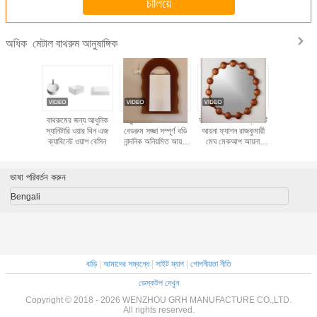
চালিয়ে
মেটাল বাথরুম আনুষাঙ্গিক
অধিক
য মাউন্ট করা
বাথরুমের জন্য আধুনিক
নতুন আগমন লিভিং রুম
অনিয়মিত গোলাপী ভ্যানিটি
উন্নত বাথরু
ল এক্সটেন্ডেড
স্যানিটারি ওয়ার থিন এজ
বেডরুম সজ্জা সম্পূর্ণ বডি
আয়না ফ্যাশন রাজকুমারী
সামগ্
ন কল
ক্যাবিনেট ওয়াশ বেসিন
নান্দনিক অনিয়মিত আয়না
মেঘ মেকআপ আয়না
খরগোশ প্লাশ সম্পূর্ণ বডি
দৈনিক মেকআপ কোরিয়ান
আয়না
আইএনএস ঝুলন্ত আয়না
ভাষা পরিবর্তন করুন
Bengali
বাড়ি
|
আমাদের সম্বন্ধে
|
সাইট ম্যাপ
|
গোপনীয়তা নীতি
ডেস্কটপ দেখুন
Copyright © 2018 - 2026 WENZHOU GRH MANUFACTURE CO.,LTD.
All rights reserved.