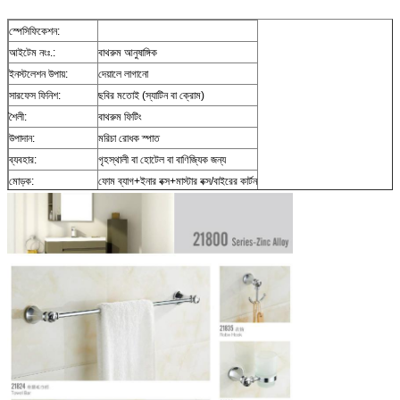
স্পেসিফিকেশন:
আইটেম নংঃ.:
বাথরুম আনুষাঙ্গিক
ইনস্টলেশন উপায়:
দেয়ালে লাগানো
সারফেস ফিনিশ:
ছবির মতোই (স্যাটিন বা ক্রোম)
শৈলী:
বাথরুম ফিটিং
উপাদান:
মরিচা রোধক স্পাত
ব্যবহার:
গৃহস্থালী বা হোটেল বা বাণিজ্যিক জন্য
মোড়ক:
ফোম ব্যাগ+ইনার বক্স+মাস্টার বক্স/বাইরের কার্টন