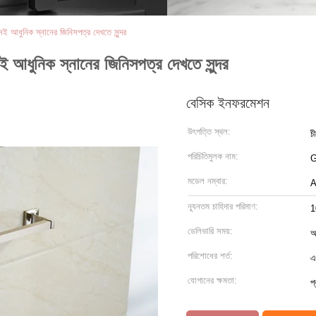
েকসই আধুনিক স্নানের জিনিসপত্র দেখতে সুন্দর
কসই আধুনিক স্নানের জিনিসপত্র দেখতে সুন্দর
বেসিক ইনফরমেশন
উৎপত্তি স্থল:
চ
পরিচিতিমুলক নাম:
মডেল নম্বার:
A
ন্যূনতম চাহিদার পরিমাণ:
1
ডেলিভারি সময়:
আ
পরিশোধের শর্ত:
এ
যোগানের ক্ষমতা:
প