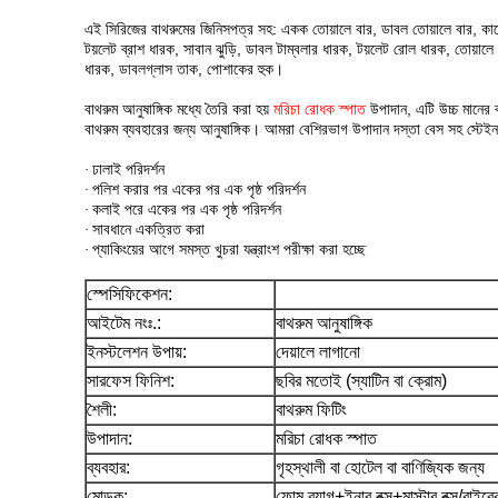
এই সিরিজের বাথরুমের জিনিসপত্র সহ: একক তোয়ালে বার, ডাবল তোয়ালে বার, কাচে
টয়লেট ব্রাশ ধারক, সাবান ঝুড়ি, ডাবল টাম্বলার ধারক, টয়লেট রোল ধারক, তোয়ালে 
ধারক, ডাবলগ্লাস তাক, পোশাকের হুক।
বাথরুম আনুষাঙ্গিক মধ্যে তৈরি করা হয়
মরিচা রোধক স্পাত
উপাদান, এটি উচ্চ মানের 
বাথরুম ব্যবহারের জন্য আনুষাঙ্গিক। আমরা বেশিরভাগ উপাদান দস্তা বেস সহ স্টে
ঢালাই পরিদর্শন
·
পলিশ করার পর একের পর এক পৃষ্ঠ পরিদর্শন
·
কলাই পরে একের পর এক পৃষ্ঠ পরিদর্শন
·
সাবধানে একত্রিত করা
·
প্যাকিংয়ের আগে সমস্ত খুচরা যন্ত্রাংশ পরীক্ষা করা হচ্ছে
·
স্পেসিফিকেশন:
আইটেম নংঃ.:
বাথরুম আনুষাঙ্গিক
ইনস্টলেশন উপায়:
দেয়ালে লাগানো
সারফেস ফিনিশ:
ছবির মতোই (স্যাটিন বা ক্রোম)
শৈলী:
বাথরুম ফিটিং
উপাদান:
মরিচা রোধক স্পাত
ব্যবহার:
গৃহস্থালী বা হোটেল বা বাণিজ্যিক জন্য
মোড়ক:
ফোম ব্যাগ+ইনার বক্স+মাস্টার বক্স/বাইরের