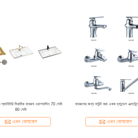
ী ভ্যানিটি আয়না ফ্যাশন রাজকুমারী মেঘ মেকআপ
আধুনিক স্টাইল কাঠের ফ্রেম পূর্ণ দৈর্ঘ্যের আয়না
ক মেকআপ কোরিয়ান আইএনএস ঝুলন্ত আয়না
মিরর, লিভিং রুম এবং শয়নকক্ষের মেঝে আয়না হিস
জন্য উপযুক্ত
এখন যোগাযোগ
এখন যোগাযোগ