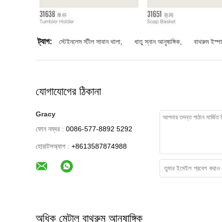
ট্যাগ:
স্টেইনলেস স্টীল সাবান থালা
,
ধাতু স্নান আনুষাঙ্গিক
,
বাথরুম ইস্পা
যোগাযোগের ঠিকানা
Gracy
ফোন নম্বর :
0086-577-8892 5292
হোয়াটসঅ্যাপ :
+8613587874988
অধিক মেটাল বাথরুম আনুষাঙ্গিক