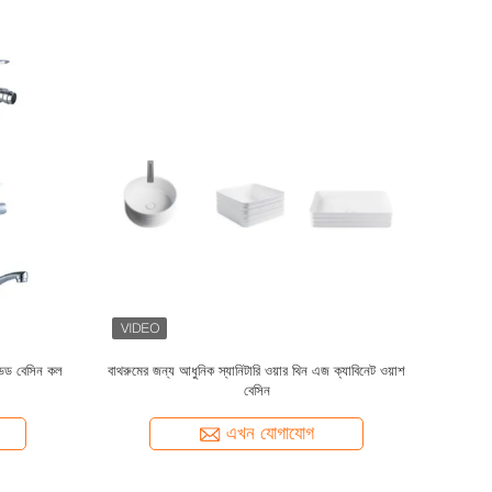
, রেট্রো ওয়াল
কাস্টমাইজড পিইউ ফ্রেম সজ্জিত ওয়াল মিরর আর্ট ডেকো স্টাইল
াবে ব্যবহারের
গ্লাস অনিয়মিত মিরর লিভিং রুম বেডরুম সজ্জিত মিরর
এখন যোগাযোগ