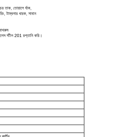
র তাক, তোয়ালে র্যাক,
রিং, টাম্বলার ধারক, সাবান
বাথরুম
ইনলেস স্টীল 201 রপ্তানি করি।
 কার্টন