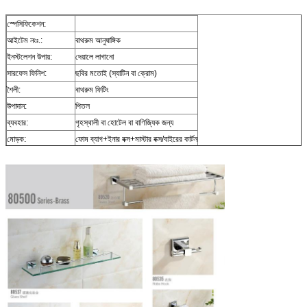
স্পেসিফিকেশন:
আইটেম নংঃ.:
বাথরুম আনুষাঙ্গিক
ইনস্টলেশন উপায়:
দেয়ালে লাগানো
সারফেস ফিনিশ:
ছবির মতোই (স্যাটিন বা ক্রোম)
শৈলী:
বাথরুম ফিটিং
উপাদান:
পিতল
ব্যবহার:
গৃহস্থালী বা হোটেল বা বাণিজ্যিক জন্য
মোড়ক:
ফোম ব্যাগ+ইনার বক্স+মাস্টার বক্স/বাইরের কার্টন