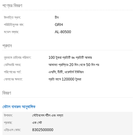
পণ্যের বিবরণ
উৎপত্তি স্থল:
চীন
পরিচিতিমুলক নাম:
GRH
মডেল নম্বার:
AL-80500
প্রদান
ন্যূনতম চাহিদার পরিমাণ:
100 টুকরা প্রতিটি রঙ প্রতিটি আকার
ডেলিভারি সময়:
আমানত প্রাপ্তির 20 দিন থেকে 50 দিন পর
পরিশোধের শর্ত:
এল/সি, টি/টি, ওয়েস্টার্ন ইউনিয়ন
যোগানের ক্ষমতা:
প্রতি মাসে 120000 টুকরা
বিবরণ
মেটাল বাথরুম আনুষাঙ্গিক
উপাদান:
স্টেইনলেস স্টীল এবং দস্তা
প্রকার:
এক সেট
এইচএস কোড:
8302500000