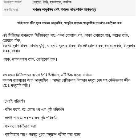
উপযুক্ত জায়গা:
হোটেল, বাড়ি, হাসপাতাল, পাবলিক
বাথরুম আনুষাঙ্গিক সেট
বাথরুম আলংকারিক জিনিসপত্র
লক্ষণীয় করা:
,
স্টেইনলেস স্টীল সুন্দর বাথরুম আনুষাঙ্গিক, আধুনিক স্নানের আনুষাঙ্গিক সাবধানে একত্রিত করা
এই সিরিজের বাথরুমের জিনিসপত্র সহ: একক তোয়ালে বার, ডাবল তোয়ালে বার, কাচের তাক,
তোয়ালে র্যাক,
টয়লেট ব্রাশ ধারক, সাবান ঝুড়ি, ডাবল টাম্বলার ধারক, টয়লেট রোল ধারক, তোয়ালে রিং, টাম্বলার
ধারক, সাবান
ধারক, ডাবলগ্লাস তাক, পোশাকের হুক।
বাথরুমের জিনিসপত্র ব্রাসে তৈরি
উপাদান, এটি উচ্চ মানের বাথরুম
বাথরুম ব্যবহারের জন্য আনুষাঙ্গিক। আমরা বেশিরভাগ উপাদান দস্তা বেস সহ স্টেইনলেস স্টীল
201 রপ্তানি করি।
ঢালাই পরিদর্শন
·
পলিশ করার পর একের পর এক পৃষ্ঠ পরিদর্শন
·
কলাই পরে একের পর এক পৃষ্ঠ পরিদর্শন
·
সাবধানে একত্রিত করা
·
প্যাকিংয়ের আগে সমস্ত খুচরা যন্ত্রাংশ পরীক্ষা করা হচ্ছে
·