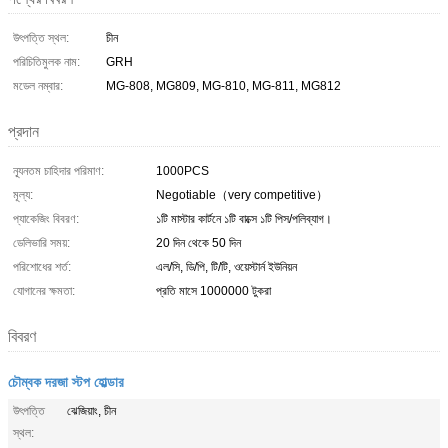
উৎপত্তি স্থল:
চীন
পরিচিতিমুলক নাম:
GRH
মডেল নম্বার:
MG-808, MG809, MG-810, MG-811, MG812
প্রদান
ন্যূনতম চাহিদার পরিমাণ:
1000PCS
মূল্য:
Negotiable（very competitive）
প্যাকেজিং বিবরণ:
১টি মাস্টার কার্টনে ১টি বাক্সে ১টি পিস/পলিব্যাগ।
ডেলিভারি সময়:
20 দিন থেকে 50 দিন
পরিশোধের শর্ত:
এল/সি, ডি/পি, টি/টি, ওয়েস্টার্ন ইউনিয়ন
যোগানের ক্ষমতা:
প্রতি মাসে 1000000 টুকরা
বিবরণ
চৌম্বক দরজা স্টপ হোল্ডার
উৎপত্তি
ঝেজিয়াং, চীন
স্থল: