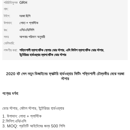
পরিচিতিমুলক
GRH
নাম:
টাইপ:
দরজা ছিপি
উপাদান:
লোহা + প্লাস্টিক
রঙ:
এসি/এবি/সিপি
সময়
আপনার পরিমাণ অনুযায়ী
ডেলিভারি:
শক্তিশালী ম্যাগনেটিক ফ্লোর ডোর স্টপার
এসি ফিনিশ ম্যাগনেটিক ডোর স্টপার
লক্ষণীয় করা:
,
,
ইন্টেরিয়র হার্ডওয়্যার ম্যাগনেটিক ডোর স্টপার
2020 হট সেল নতুন ডিজাইনের ফ্যাক্টরি হার্ডওয়্যার ফিটিং শক্তিশালী চৌম্বকীয় মেঝে দরজা
স্টপার
পণ্যের বর্ণনা
:
ডোর স্টপার, মেটাল স্টপার, ইন্টেরিয়র হার্ডওয়্যার
1. উপাদান: লোহা + প্লাস্টিক
2.ফিনিশ:এবি/এসি
3. MOQ: প্রতিটি আইটেমের জন্য 500 পিসি