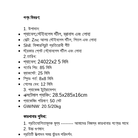
পণ্য বিবরণ:
1. উপাদান:
প্যানেল;স্টেইনলেস স্টীল, ব্রানাস এবং লোহা
বোল্ট: Znc আলয় স্টেইনলেস স্টীল, পিতল এবং লোহা
Shll: ফিঙ্গারপ্রিন্ট প্রতিরোধী শীট
স্ট্রকার প্লেট।স্ট্যানলেস স্টীল এবং লোহা
2.তারিখ:
প্যানেল: 24022x2 5 মিমি
গর্তের পিচ: 85 মিমি
ব্যাকসেট: 25 মিমি
স্পিন্ড গর্ত: 8x8 মিমি
শেলের বেধ: 12 মিমি
3. প্যাকেজ ইন্ট্রোমেশন:
এক্সটেমাল প্যাকিং: 28.5x285x16cm
প্যাকেজিং পরিমাণ: 50 সেট
GW/NW: 20.5/20kg
কারখানার সুবিধা:
1. প্রতিযোগিতামূলক মূল্য -------- আমাদের নিজস্ব কারখানার পণ্যের সাথে
2. উচ্চ গুণমান:
প্রতিটি উত্পাদন সময় র্যান্ডম পরিদর্শন.