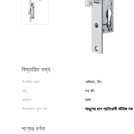
বিস্তারিত তথ্য
উৎপত্তি স্থল:
ঝেজিয়াং, চীন
নাম:
লক বডি
ব্যবহার:
দরজা
বিশেষভাবে তুলে ধরা:
আঙুলের ছাপ প্রতিরোধী মর্টাইজ লক
পণ্যের বর্ণনা