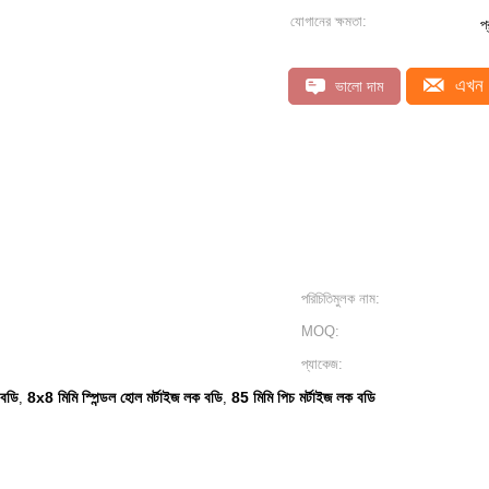
যোগানের ক্ষমতা:
প
এখন 
ভালো দাম
পরিচিতিমুলক নাম:
MOQ:
প্যাকেজ:
 বডি
8x8 মিমি স্পিন্ডল হোল মর্টাইজ লক বডি
85 মিমি পিচ মর্টাইজ লক বডি
,
,