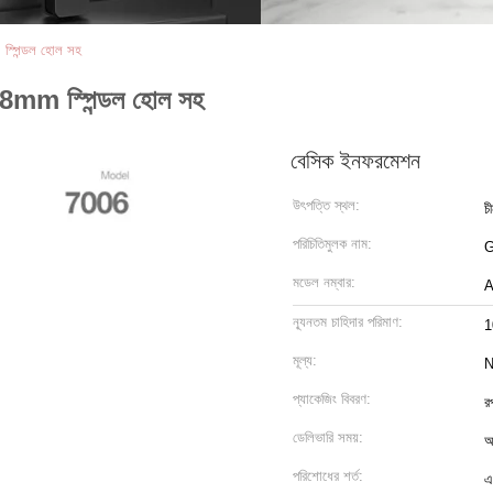
স্পিন্ডল হোল সহ
x8mm স্পিন্ডল হোল সহ
বেসিক ইনফরমেশন
উৎপত্তি স্থল:
চ
পরিচিতিমুলক নাম:
মডেল নম্বার:
A
ন্যূনতম চাহিদার পরিমাণ:
1
মূল্য:
N
প্যাকেজিং বিবরণ:
র
ডেলিভারি সময়:
আ
পরিশোধের শর্ত:
এ