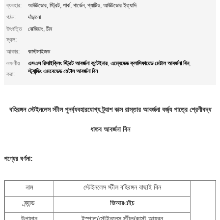
ব্যবহার:
আউটডোর, স্ট্রিট, পার্ক, গার্ডেন, প্যাটিও, আউটডোর ইত্যাদি
গঠন:
দাঁড়ানো
উৎপত্তি
ঝেজিয়াং, চীন
স্থল:
আকার:
কাস্টমাইজড
এসএস রিসাইক্লিং স্ট্রিট আবর্জনা কন্টেইনার
এম্বেডেড ক্লাসিফায়েড মেটাল আবর্জনা বিন
লক্ষণীয়
,
,
স্ট্যান্ডিং এমবেডেড মেটাল আবর্জনা বিন
করা:
বহিরঙ্গন স্টেইনলেস স্টীল পুনর্ব্যবহারযোগ্য ট্র্যাশ বাক্স রাস্তার আবর্জনা বর্জ্য পাত্রে শ্রেণীবদ্ধ
ধাতব আবর্জনা বিন
পণ্যের বর্ণনা:
নাম
স্টেইনলেস স্টীল বহিরঙ্গন বাছাই বিন
ব্র্যান্ড
জিআরএইচ
উপাদান
ইস্পাত/স্টেইনলেস স্টীল/কাস্ট আয়রন