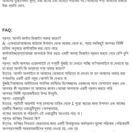
আমাদের যুক্তিসঙ্গত মূল্য, উচ্চ মানের এবং বিবেচ্য পরিষেবা সহ।আমাদের পণ্য আমাদের বাজারে
উচ্চ খ্যাতি ভোগ.
FAQ:
প্রশ্ন: আপনি কাস্টম ডিজাইন অফার করেন?
A: একেবারে!আমাদের কাঠামো উপাদান থেকে আকার থেকে রং, প্রায় সবকিছুই আপনার নির্দিষ্ট
চাহিদা অনুসারে কাস্টমাইজ করা যেতে পারে
কাস্টমাইজযোগ্য!আমরা আপনাকে বিনা খরচে একটি অনন্য ডিজাইন প্রদান করতে পেরে বেশি খুশি
হব!
প্রশ্ন: আমি আপনার ওয়েবসাইটে যে পণ্যটি খুঁজছি তা দেখতে পাচ্ছি না?অনলাইনে যা দেখানো হয়
তা ছাড়া আপনি কি অন্যান্য পণ্য অফার করেন?
উত্তর: আপনি অনলাইনে বা আমাদের যেকোনো সাহিত্যে যা দেখেন তা হল আমাদের অফার করা
পণ্যগুলির একটি ছোট নমুনা।আপনি কি দেখতে না
খুঁজছি?আমাদের আউটডোর পাবলিক ফার্নিচার বিশেষজ্ঞদের একজনের সাথে যোগাযোগ করুন এবং
আপনার কী প্রয়োজন তা আমাদের জানান।আমরা আপনাকে একটি প্রদান করতে পারি
আপনার নির্দিষ্ট প্রয়োজনীয়তা উপর উদ্ধৃতি.
প্রশ্ন: ওয়্যারেন্টি
উত্তর: প্রতিটি আরলাউ পণ্য চালানের তারিখ থেকে 1 পুরো বছরের জন্য উপাদান এবং কাজের
ত্রুটির বিরুদ্ধে ওয়ারেন্টিযুক্ত।অপব্যবহার,
পণ্যের অবহেলা বা পরিবর্তন এই ওয়ারেন্টির আওতায় পড়ে না।
প্রশ্নঃ বাণিজ্য নিশ্চয়তা কি?
উত্তর: বাণিজ্য নিশ্চয়তা ক্রেতাদের জন্য একটি বিনামূল্যের অর্থপ্রদান সুরক্ষা পরিষেবা।পরিষেবাটি
অংশগ্রহণকারী সরবরাহকারীদের দ্বারা দেওয়া হয়, এবং হয়