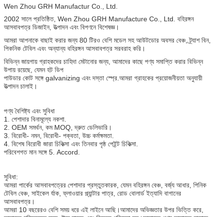
Wen Zhou GRH Manufactur Co., Ltd.
2002 সালে প্রতিষ্ঠিত, Wen Zhou GRH Manufacture Co., Ltd. বহিরঙ্গন
আসবাবপত্র ডিজাইন, উত্পাদন এবং বিপণনে বিশেষজ্ঞ।
আমরা আপনাকে বাছাই করার জন্য 80 টিরও বেশি মডেল সহ আউটডোর অবসর বেঞ্চ, ট্র্যাশ বিন,
পিকনিক টেবিল এবং অন্যান্য বহিরঙ্গন আসবাবপত্র সরবরাহ করি।
বিভিন্ন জায়গায় গ্রাহকদের চাহিদা মেটানোর জন্য, আমাদের কাছে পণ্য সমাপ্তি করার বিভিন্ন
উপায় রয়েছে, যেমন হট ডিপ
পাউডার কোট সঙ্গে galvanizing এবং দস্তা স্প্রে.আমরা গ্রাহকের প্রয়োজনীয়তা অনুযায়ী
উত্পাদন চালাই।
পণ্য বৈশিষ্ট্য এবং সুবিধা
1. পেশাদার বিনামূল্যে নকশা.
2. OEM সমর্থন, কম MOQ, দ্রুত ডেলিভারি।
3. বিরোধী- নমন, বিরোধী- পক্বতা, উচ্চ কর্মক্ষমতা.
4. বিশেষ বিরোধী জারা চিকিত্সা এবং তিনবার পৃষ্ঠ পেইন্ট চিকিত্সা.
পরিবেশগত মান সঙ্গে 5. Accord.
সুবিধা:
আমরা পার্কের আসবাবপত্রের পেশাদার প্রস্তুতকারক, যেমন বহিরঙ্গন বেঞ্চ, বর্জ্য আধার, পিনিক
টেবিল বেঞ্চ, সাইকেল র্যাক, ফ্লাওয়ার প্ল্যান্টার পাত্র, রোড বোলার্ড ইত্যাদি বাগানের
আসবাবপত্র।
আমরা 10 বছরেরও বেশি সময় ধরে এই লাইনে আছি।আমাদের অভিজ্ঞতার উপর ভিত্তি করে,