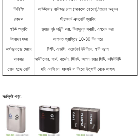
ফিনিশিং
আউটডোর পাউডার লেপ (আকজো নোবেল)/তারের অঙ্কন
মোড়ক
স্ট্যান্ডার্ড এক্সপোর্ট প্যাকিং
মাউন্ট পদ্ধতি
ফ্ল্যাঞ্জ পৃষ্ঠ মাউন্ট করা, বিনামূল্যে স্থায়ী, এমবেড করা
উৎপাদন সময়
আমানত প্রাপ্তির 10-30 দিন পরে
অর্থপ্রদানের মেয়াদ
টি/টি, এল/সি, ওয়েস্টার্ন ইউনিয়ন, মানি গ্রাম
ব্যবহার
আউটডোর, পার্ক, গার্ডেন, স্ট্রিট, ওপেন এয়ার সিটি, কমিউনিটি
লোড হচ্ছে পোর্ট
যদি এলসিএল, সাংহাই বা নিংবো ইত্যাদি থেকে জাহাজ
সংশ্লিষ্ট পণ্য: