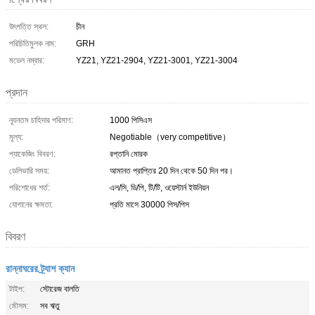
উৎপত্তি স্থল:
চীন
পরিচিতিমুলক নাম:
GRH
মডেল নম্বার:
YZ21, YZ21-2904, YZ21-3001, YZ21-3004
প্রদান
ন্যূনতম চাহিদার পরিমাণ:
1000 পিসিএস
মূল্য:
Negotiable（very competitive）
প্যাকেজিং বিবরণ:
রপ্তানি মোরক
ডেলিভারি সময়:
আমানত প্রাপ্তির 20 দিন থেকে 50 দিন পর।
পরিশোধের শর্ত:
এল/সি, ডি/পি, টি/টি, ওয়েস্টার্ন ইউনিয়ন
যোগানের ক্ষমতা:
প্রতি মাসে 30000 পিস/পিস
বিবরণ
রান্নাঘরের ট্র্যাশ ক্যান
টাইপ:
স্টোরেজ বালতি
মৌসম:
সব ঋতু