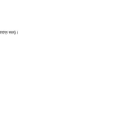
সাহায্য করব)।