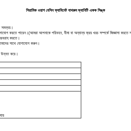
সিরামিক ওয়াশ বেসিন ক্যাবিনেট বাথরুম ভ্যানিটি একক সিঙ্ক
 সমন্বয়।
োগ করতে পারেন।(আমরা আপনাকে পরিবহন, বীমা বা অন্যান্য ক্রয় খরচ সম্পর্কে জিজ্ঞাসা করতে 
া সরবরাহ করতে।
রে আমাদের সাথে যোগাযোগ করুন।
া উন্নত করে।
ায়