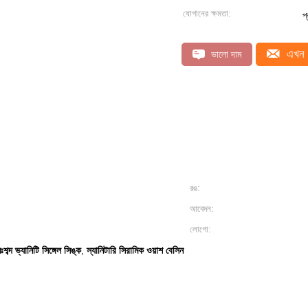
যোগানের ক্ষমতা:
প
এখন 
ভালো দাম
রঙ:
আবেদন:
লোগো:
িঃশব্দ ভ্যানিটি সিঙ্গেল সিঙ্ক
স্যানিটারি সিরামিক ওয়াশ বেসিন
,