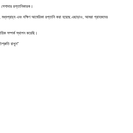
 পেশাদার রপ্তানিকারক।
ধ্যপ্রাচ্য এবং দক্ষিণ আমেরিকা রপ্তানি করা হয়েছে.এছাড়াও, আমরা গ্রাহকদের
য়িক সম্পর্ক স্থাপন করেছি।
িশ্রুতি রাখুন"