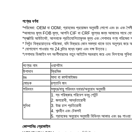
পণ্যের বর্ণনা
*পরিষেবা: OEM বা ODM; গ্রাহকের প্রয়োজন অনুযায়ী লোগো এবং রং এবং শৈলী
*আমাদের মূল্য FOB মূল্য, আপনি CIF বা CRF মূল্যের জন্য আমাদের সাথে যোগায
*ফ্যাক্টরি আউটলেট, আপনাকে প্রতিযোগিতামূলক মূল্য এবং পেশাদার পণ্য পরিষেব
* নিখুঁত বিক্রয়োত্তর পরিষেবা, যদি বিক্রয়ে কোন সমস্যা থাকে তবে অনুগ্রহ ক
* যোগাযোগ পাওয়ার পর 24 ঘন্টার মধ্যে দ্রুত এবং দক্ষ উত্তর।
*পেশাদার ডিজাইন দল অংশীদারদের নতুন আইটেম সরবরাহ করে এবং বিপণনের সুবিধ
পণ্যের নাম
ওয়াশটাব
উপাদান
ক্রিমিক
রঙ
সাদা বা কাস্টমাইজড
মোড়ক
রপ্তানি মান
পরিবহন
সমুদ্র/বায়ু পরিবহন দ্বারা/অনুরোধ অনুযায়ী
1. স্ব পরিষ্কার.পরিবেশ বন্ধু পেইন্ট
2. জলরোধী, আর্দ্রতারোধী
সুবিধা
3. উচ্চ চাপ প্রতিরোধী
4. শব্দহীন এবং টেকসই
5. গ্রাহকের অনুরোধ অনুযায়ী বিভিন্ন আকার এবং রঙ পাওয়া য
কোম্পানির প্রোফাইল