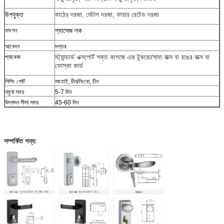
উপযুক্ত
কাঠের দরজা, মেটাল দরজা, ফায়ার রেটেড দরজা
প্যাসেজ লক
ফাংশন
আবেদন
দপ্তর
স্ট্যান্ডার্ড এক্সপোর্ট শক্ত কাগজে এক টুকরো/সাদা বাক্স বা রঙের বাক্স বা
প্যাকেজ
ফোস্কা কার্ড
শিপিং পোর্ট
সাংহাই, চীন/নিংবো, চীন
নমুনা সময়
5-7 দিন
উৎপাদন সীসা সময়
45-60 দিন
সম্পর্কিত পন্য: