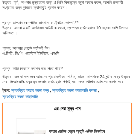
উত্তর: হ্যাঁ, আপনার মূল্যায়নের জন্য 3 পিসি বিনামূল্যে নমুনা অফার করুন, আপনি মালবাহী
সংগ্রহের জন্য কুরিয়ার অ্যাকাউন্ট প্রদান করেন।
প্রশ্ন: আপনার কোম্পানির কারখানা বা ট্রেডিং কোম্পানি?
উত্তর: আমরা একটি এসজিএস অডিট কারখানা, স্থাপত্য হার্ডওয়্যারে 10 বছরের বেশি উত্পাদন
অভিজ্ঞতা।
প্রশ্ন: আপনার পেমেন্ট শর্তাবলী কি?
এ:টি/টি, ডি/পি, ওয়েস্টার্ন ইউনিয়ন, এল/সি
প্রশ্ন: আমি কিভাবে সর্বশেষ দাম পেতে পারি?
উত্তর: মেল বা কল করে আমাদের প্রয়োজনীয়তা পাঠান, আমরা আপনাকে 24 ঘন্টার মধ্যে উত্তর
দেব।জিআরএইচ শুধুমাত্র দরজার হার্ডওয়্যার পণ্যই নয়, দরজা খোলার সমাধানও অফার করে।
স্বয়ংক্রিয় ফায়ার দরজা বন্ধ
স্বয়ংক্রিয় দরজা কাছাকাছি কবজা
ট্যাগ:
,
,
স্বয়ংক্রিয় দরজা কাছাকাছি
এর সেরা মূল্য পান
ফায়ার রেটেড প্রেস অ্যান্টি এক্সিট ডিভাইস