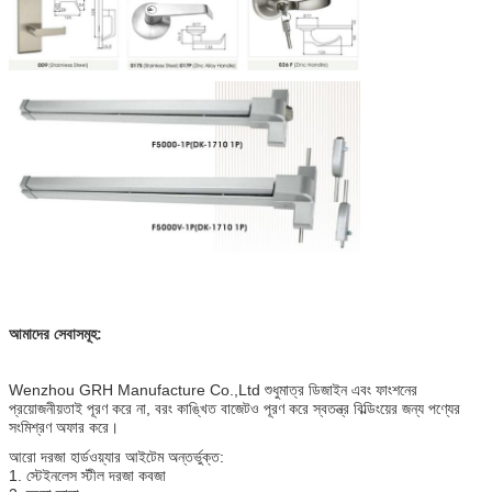
আমাদের সেবাসমূহ:
Wenzhou GRH Manufacture Co.,Ltd শুধুমাত্র ডিজাইন এবং ফাংশনের
প্রয়োজনীয়তাই পূরণ করে না, বরং কাঙ্খিত বাজেটও পূরণ করে স্বতন্ত্র বিল্ডিংয়ের জন্য পণ্যের
সংমিশ্রণ অফার করে।
আরো দরজা হার্ডওয়্যার আইটেম অন্তর্ভুক্ত:
1. স্টেইনলেস স্টীল দরজা কবজা