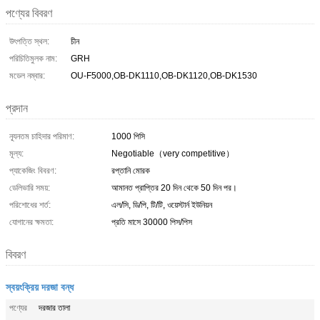
পণ্যের বিবরণ
উৎপত্তি স্থল:
চীন
পরিচিতিমুলক নাম:
GRH
মডেল নম্বার:
OU-F5000,OB-DK1110,OB-DK1120,OB-DK1530
প্রদান
ন্যূনতম চাহিদার পরিমাণ:
1000 পিসি
মূল্য:
Negotiable（very competitive）
প্যাকেজিং বিবরণ:
রপ্তানি মোরক
ডেলিভারি সময়:
আমানত প্রাপ্তির 20 দিন থেকে 50 দিন পর।
পরিশোধের শর্ত:
এল/সি, ডি/পি, টি/টি, ওয়েস্টার্ন ইউনিয়ন
যোগানের ক্ষমতা:
প্রতি মাসে 30000 পিস/পিস
বিবরণ
স্বয়ংক্রিয় দরজা বন্ধ
পণ্যের
দরজার তালা