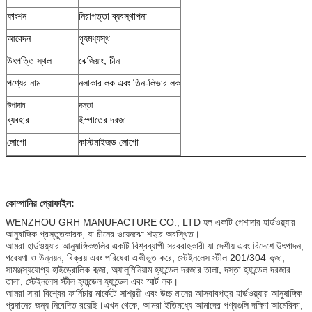
ফাংশন
নিরাপত্তা ব্যবস্থাপনা
আবেদন
গৃহমধ্যস্থ
উৎপত্তি স্থল
ঝেজিয়াং, চীন
পণ্যের নাম
নলাকার লক এবং তিন-লিভার লক
উপাদান
দস্তা
ব্যবহার
ইস্পাতের দরজা
লোগো
কাস্টমাইজড লোগো
কোম্পানির প্রোফাইল:
WENZHOU GRH MANUFACTURE CO., LTD হল একটি পেশাদার হার্ডওয়্যার
আনুষাঙ্গিক প্রস্তুতকারক, যা চীনের ওয়েনঝো শহরে অবস্থিত।
আমরা হার্ডওয়্যার আনুষাঙ্গিকগুলির একটি বিশ্বব্যাপী সরবরাহকারী যা দেশীয় এবং বিদেশে উৎপাদন,
গবেষণা ও উন্নয়ন, বিক্রয় এবং পরিষেবা একীভূত করে, স্টেইনলেস স্টীল 201/304 কব্জা,
সামঞ্জস্যযোগ্য হাইড্রোলিক কব্জা, অ্যালুমিনিয়াম হ্যান্ডেল দরজার তালা, দস্তা হ্যান্ডেল দরজার
তালা, স্টেইনলেস স্টীল হ্যান্ডেল হ্যান্ডেল এবং স্মার্ট লক।
আমরা সারা বিশ্বের ফার্নিচার মার্কেটে সাশ্রয়ী এবং উচ্চ মানের আসবাবপত্র হার্ডওয়্যার আনুষাঙ্গিক
প্রদানের জন্য নিবেদিত রয়েছি।এখন থেকে, আমরা ইতিমধ্যে আমাদের পণ্যগুলি দক্ষিণ আমেরিকা,