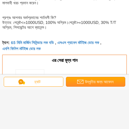
মালবাহী খরচ প্রদান করেন।
প্রশ্নঃ আপনার অর্থপ্রদানের শর্তাবলী কি?
উত্তর: পেমেন্ট<=1000USD, 100% অগ্রিম।পেমেন্ট>=1000USD, 30% T/T
অগ্রিম, শিপমেন্টের আগে ব্যালেন্স।
65 মিমি মার্জিন সিলিন্ডার লক বডি
এসএস প্যানেল মর্টাইজ ডোর লক
ট্যাগ:
,
,
এনপি ফিনিশ মর্টাইজ ডোর লক
এর সেরা মূল্য পান
চ্যাট
উদ্ধৃতির জন্য আবেদন
ঘরের দরজার জন্য ব্রাশড মেটাল স্টেইনলেস স্টীল
গোলাকার নব ডোর সিলিন্ডার লক
চালিয়ে
মর্টাইজ ডোর লক
অধিক