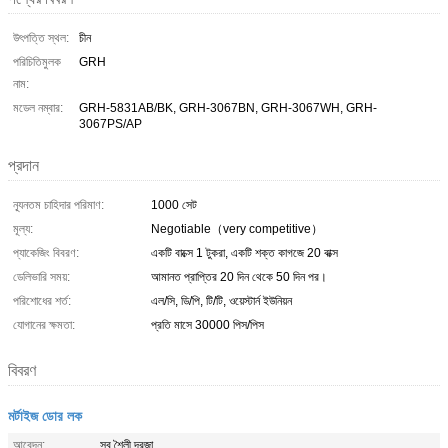
উৎপত্তি স্থল:
চীন
পরিচিতিমুলক
GRH
নাম:
মডেল নম্বার:
GRH-5831AB/BK, GRH-3067BN, GRH-3067WH, GRH-
3067PS/AP
প্রদান
ন্যূনতম চাহিদার পরিমাণ:
1000 সেট
মূল্য:
Negotiable（very competitive）
প্যাকেজিং বিবরণ:
একটি বাক্সে 1 টুকরা, একটি শক্ত কাগজে 20 বাক্স
ডেলিভারি সময়:
আমানত প্রাপ্তির 20 দিন থেকে 50 দিন পর।
পরিশোধের শর্ত:
এল/সি, ডি/পি, টি/টি, ওয়েস্টার্ন ইউনিয়ন
যোগানের ক্ষমতা:
প্রতি মাসে 30000 পিস/পিস
বিবরণ
মর্টাইজ ডোর লক
আবেদন:
সব শৈলী দরজা