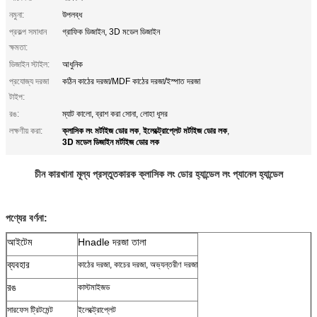
নমুনা:
উপলব্ধ
প্রকল্প সমাধান
গ্রাফিক ডিজাইন, 3D মডেল ডিজাইন
ক্ষমতা:
ডিজাইন স্টাইল:
আধুনিক
প্রযোজ্য দরজা
কঠিন কাঠের দরজা/MDF কাঠের দরজা/ইস্পাত দরজা
টাইপ:
রঙ:
ম্যাট কালো, ব্রাশ করা সোনা, লোহা ধূসর
ক্লাসিক লং মর্টাইজ ডোর লক
ইলেক্ট্রোপ্লেট মর্টাইজ ডোর লক
লক্ষণীয় করা:
,
,
3D মডেল ডিজাইন মর্টাইজ ডোর লক
চীন কারখানা মূল্য প্রস্তুতকারক ক্লাসিক লং ডোর হ্যান্ডেল লং প্যানেল হ্যান্ডেল
পণ্যের বর্ণনা:
আইটেম
Hnadle দরজা তালা
ব্যবহার
কাঠের দরজা, কাচের দরজা, অভ্যন্তরীণ দরজা
রঙ
কাস্টমাইজড
সারফেস ট্রিটমেন্ট
ইলেক্ট্রোপ্লেট