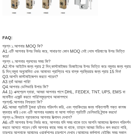
FAQ:
প্রশ্ন ১.আপনার MOQ কি?
A1.এটি আপনার উপর নির্ভর করে, সাধারণত কোন MOQ নেই।দাম পরিমাণের উপর ভিত্তি
করে!
প্রশ্ন ২.আপনার প্রসবের সময় কি?
A2.স্টক আইটেম জন্য প্রায় 2 দিন;কাস্টমাইজড ডিজাইনের উপর ভিত্তি করে নমুনার জন্য প্রায়
5 দিন;নমুনা অনুমোদিত এবং আমানত প্রাপ্তির পরে বাল্ক প্রক্রিয়ার জন্য প্রায় 15 দিন!
Q3.আপনি কাস্টমাইজেশন করতে পারেন?
A3.হ্যাঁ আমরা পারি!
Q4.আপনার ডেলিভারি উপায় কি?
A4.1) এক্সপ্রেস দ্বারা, আমরা আপনার পাশে DHL, FEDEX, TNT, UPS, EMS বা
মনোনীত এজেন্ট করতে পারি!সমুদ্রপথে আকাশপথে
প্রশ্ন5.আপনার নিশ্চয়তা কি?
A5.আমরা প্রতিটি টুকরা দুইবার পরিদর্শন করি, এবং প্যাকিংয়ের জন্য শক্তিশালী শক্ত কাগজ
ব্যবহার করি।এবং এটি আপনার দরজায় না আসা পর্যন্ত প্রতিটি ডেলিভারি ট্র্যাক করবে!
প্রশ্ন ৬.কিভাবে গ্রাহকদের আপনার উত্পাদন দেখান?
A6.এটি আপনার উপর নির্ভর করে, আপনার যদি সময় থাকে তবে আপনি আমাদের উত্পাদন পরিদর্শন
করতে আসতে পারেন।যদি আপনার কাছে সময় না থাকে, তাহলে আমরা ভিডিও কল করতে পারি,
তারপরে আপনাকে আমাদের ওয়ার্কশপের চারপাশে দেখাব।আমাদের কর্মশালা বেইজিং সময় সকাল