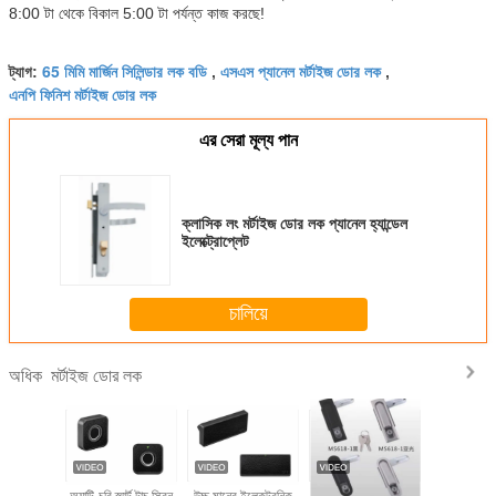
8:00 টা থেকে বিকাল 5:00 টা পর্যন্ত কাজ করছে!
65 মিমি মার্জিন সিলিন্ডার লক বডি
এসএস প্যানেল মর্টাইজ ডোর লক
ট্যাগ:
,
,
এনপি ফিনিশ মর্টাইজ ডোর লক
এর সেরা মূল্য পান
ক্লাসিক লং মর্টাইজ ডোর লক প্যানেল হ্যান্ডেল
ইলেক্ট্রোপ্লেট
চালিয়ে
মর্টাইজ ডোর লক
অধিক
র জন্য টেকসই
অ্যান্টি-চুরি স্মার্ট টাচ স্ক্রিন
উচ্চ মানের ইলেকট্রনিক
আধুনিক শৈলীর যান্ত্রিক
Mortise