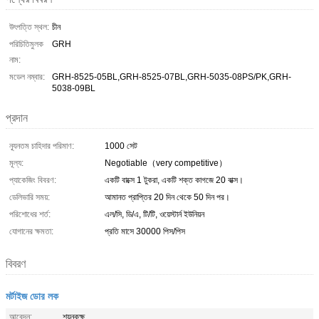
উৎপত্তি স্থল:
চীন
পরিচিতিমুলক
GRH
নাম:
মডেল নম্বার:
GRH-8525-05BL,GRH-8525-07BL,GRH-5035-08PS/PK,GRH-
5038-09BL
প্রদান
ন্যূনতম চাহিদার পরিমাণ:
1000 সেট
মূল্য:
Negotiable（very competitive）
প্যাকেজিং বিবরণ:
একটি বাক্সে 1 টুকরা, একটি শক্ত কাগজে 20 বাক্স।
ডেলিভারি সময়:
আমানত প্রাপ্তির 20 দিন থেকে 50 দিন পর।
পরিশোধের শর্ত:
এল/সি, ডি/এ, টি/টি, ওয়েস্টার্ন ইউনিয়ন
যোগানের ক্ষমতা:
প্রতি মাসে 30000 পিস/পিস
বিবরণ
মর্টাইজ ডোর লক
আবেদন:
শয়নকক্ষ