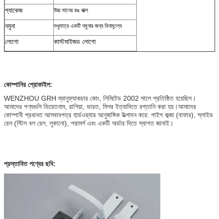
প্যাকেজ
উচ্চ মানের রঙ বাক্স
নমুনা
শুধুমাত্র একটি নমুনার জন্য বিনামূল্যে
লোগো
কাস্টমাইজড লোগো
কোম্পানির প্রোফাইল:
WENZHOU GRH ম্যানুফ্যাকচার কোং, লিমিটেড 2002 সালে প্রতিষ্ঠিত হয়েছিল।
আমাদের পণ্যগুলি ভিয়েতনাম, রাশিয়া, ভারত, মিশর ইত্যাদিতে রপ্তানি করা হয়।আমাদের
কোম্পানী প্রধানত আসবাবপত্র হার্ডওয়্যার আনুষাঙ্গিক উত্পাদন করে: পাইপ কব্জা (বাফার), স্লাইড
রেল (স্টিল বল রেল, লুকানো), পরামর্শ এবং একটি অর্ডার দিতে স্বাগত জানাই।
প্রস্তাবিত পণ্যের ছবি: