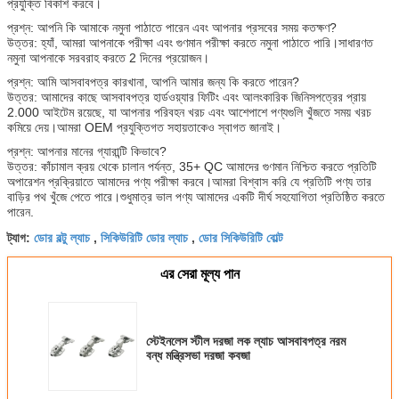
প্রযুক্তি বিকাশ করবে।
প্রশ্ন: আপনি কি আমাকে নমুনা পাঠাতে পারেন এবং আপনার প্রসবের সময় কতক্ষণ?
উত্তর: হ্যাঁ, আমরা আপনাকে পরীক্ষা এবং গুণমান পরীক্ষা করতে নমুনা পাঠাতে পারি।সাধারণত
নমুনা আপনাকে সরবরাহ করতে 2 দিনের প্রয়োজন।
প্রশ্ন: আমি আসবাবপত্র কারখানা, আপনি আমার জন্য কি করতে পারেন?
উত্তর: আমাদের কাছে আসবাবপত্র হার্ডওয়্যার ফিটিং এবং আলংকারিক জিনিসপত্রের প্রায়
2.000 আইটেম রয়েছে, যা আপনার পরিবহন খরচ এবং আশেপাশে পণ্যগুলি খুঁজতে সময় খরচ
কমিয়ে দেয়।আমরা OEM প্রযুক্তিগত সহায়তাকেও স্বাগত জানাই।
প্রশ্ন: আপনার মানের গ্যারান্টি কিভাবে?
উত্তর: কাঁচামাল ক্রয় থেকে চালান পর্যন্ত, 35+ QC আমাদের গুণমান নিশ্চিত করতে প্রতিটি
অপারেশন প্রক্রিয়াতে আমাদের পণ্য পরীক্ষা করবে।আমরা বিশ্বাস করি যে প্রতিটি পণ্য তার
বাড়ির পথ খুঁজে পেতে পারে।শুধুমাত্র ভাল পণ্য আমাদের একটি দীর্ঘ সহযোগিতা প্রতিষ্ঠিত করতে
পারেন.
ডোর বল্টু ল্যাচ
সিকিউরিটি ডোর ল্যাচ
ডোর সিকিউরিটি বোল্ট
ট্যাগ:
,
,
এর সেরা মূল্য পান
স্টেইনলেস স্টীল দরজা লক ল্যাচ আসবাবপত্র নরম
বন্ধ মন্ত্রিসভা দরজা কবজা