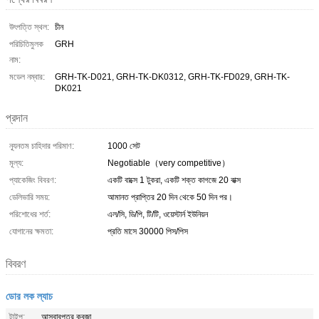
উৎপত্তি স্থল:
চীন
পরিচিতিমুলক
GRH
নাম:
মডেল নম্বার:
GRH-TK-D021, GRH-TK-DK0312, GRH-TK-FD029, GRH-TK-
DK021
প্রদান
ন্যূনতম চাহিদার পরিমাণ:
1000 সেট
মূল্য:
Negotiable（very competitive）
প্যাকেজিং বিবরণ:
একটি বাক্সে 1 টুকরা, একটি শক্ত কাগজে 20 বাক্স
ডেলিভারি সময়:
আমানত প্রাপ্তির 20 দিন থেকে 50 দিন পর।
পরিশোধের শর্ত:
এল/সি, ডি/পি, টি/টি, ওয়েস্টার্ন ইউনিয়ন
যোগানের ক্ষমতা:
প্রতি মাসে 30000 পিস/পিস
বিবরণ
ডোর লক ল্যাচ
টাইপ:
আসবাবপত্র কবজা