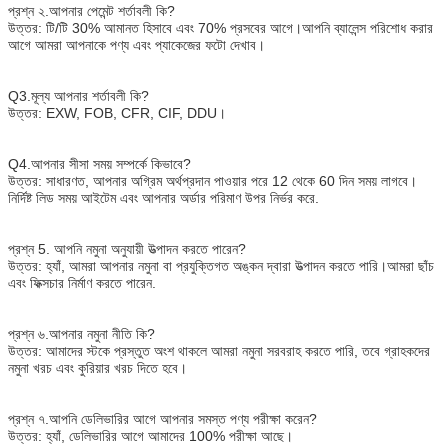
প্রশ্ন ২.আপনার পেমেন্ট শর্তাবলী কি?
উত্তর: টি/টি 30% আমানত হিসাবে এবং 70% প্রসবের আগে।আপনি ব্যালেন্স পরিশোধ করার
আগে আমরা আপনাকে পণ্য এবং প্যাকেজের ফটো দেখাব।
Q3.মূল্য আপনার শর্তাবলী কি?
উত্তর: EXW, FOB, CFR, CIF, DDU।
Q4.আপনার সীসা সময় সম্পর্কে কিভাবে?
উত্তর: সাধারণত, আপনার অগ্রিম অর্থপ্রদান পাওয়ার পরে 12 থেকে 60 দিন সময় লাগবে।
নির্দিষ্ট লিড সময় আইটেম এবং আপনার অর্ডার পরিমাণ উপর নির্ভর করে.
প্রশ্ন 5. আপনি নমুনা অনুযায়ী উত্পাদন করতে পারেন?
উত্তর: হ্যাঁ, আমরা আপনার নমুনা বা প্রযুক্তিগত অঙ্কন দ্বারা উত্পাদন করতে পারি।আমরা ছাঁচ
এবং ফিক্সচার নির্মাণ করতে পারেন.
প্রশ্ন ৬.আপনার নমুনা নীতি কি?
উত্তর: আমাদের স্টকে প্রস্তুত অংশ থাকলে আমরা নমুনা সরবরাহ করতে পারি, তবে গ্রাহকদের
নমুনা খরচ এবং কুরিয়ার খরচ দিতে হবে।
প্রশ্ন ৭.আপনি ডেলিভারির আগে আপনার সমস্ত পণ্য পরীক্ষা করেন?
উত্তর: হ্যাঁ, ডেলিভারির আগে আমাদের 100% পরীক্ষা আছে।