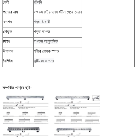
শৈলী
ছাঁকনি
পণ্যের নাম
বাথরুম স্ট্রেনলেস স্টীল মেঝে ড্রেন
ফাংশন
গন্ধ বিরোধী
মোড়ক
শক্ত কাগজ
টাইপ
বাথরুম আনুষাঙ্গিক
উপাদান
মরিচা রোধক স্পাত
বৈশিষ্ট্য
এন্টি-ব্যাক গন্ধ
সম্পর্কিত পণ্যের ছবি: