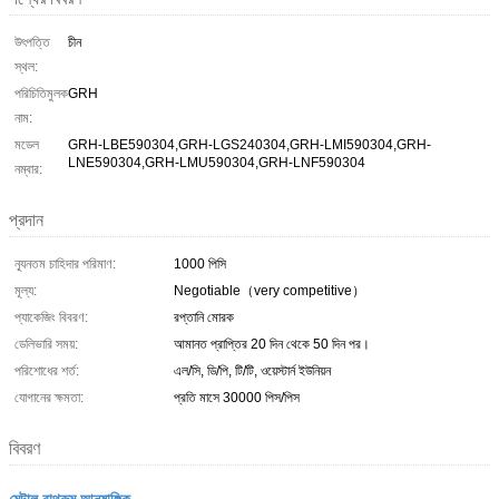
উৎপত্তি
চীন
স্থল:
পরিচিতিমুলক
GRH
নাম:
মডেল
GRH-LBE590304,GRH-LGS240304,GRH-LMI590304,GRH-
LNE590304,GRH-LMU590304,GRH-LNF590304
নম্বার:
প্রদান
ন্যূনতম চাহিদার পরিমাণ:
1000 পিসি
মূল্য:
Negotiable（very competitive）
প্যাকেজিং বিবরণ:
রপ্তানি মোরক
ডেলিভারি সময়:
আমানত প্রাপ্তির 20 দিন থেকে 50 দিন পর।
পরিশোধের শর্ত:
এল/সি, ডি/পি, টি/টি, ওয়েস্টার্ন ইউনিয়ন
যোগানের ক্ষমতা:
প্রতি মাসে 30000 পিস/পিস
বিবরণ
মেটাল বাথরুম আনুষাঙ্গিক