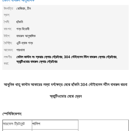
উৎপত্তি
ঝেজিয়াং, চীন
স্থল:
শৈলী:
ছাঁকনি
ফাংশন:
গন্ধ বিরোধী
টাইপ:
বাথরুম আনুষাঙ্গিক
বৈশিষ্ট্য:
এন্টি-ব্যাক গন্ধ
আবেদন:
পায়খানা
মেটাল কাস্টম লং স্কয়ার ফ্লোর স্ট্রেইনার
304 স্টেইনলেস স্টিল বাথরুম ফ্লোর স্ট্রেইনার
লক্ষণীয়
,
,
অ্যান্টিওডোর বাথরুম ফ্লোর স্ট্রেইনার
করা:
আধুনিক ধাতু কাস্টম আকারের লম্বা বর্গক্ষেত্র মেঝে ছাঁকনি 304 স্টেইনলেস স্টীল বাথরুম ঝরনা
অ্যান্টিওডোর মেঝে ড্রেন
স্পেসিফিকেশন:
সারফেস ট্রিটমেন্ট
পালিশ