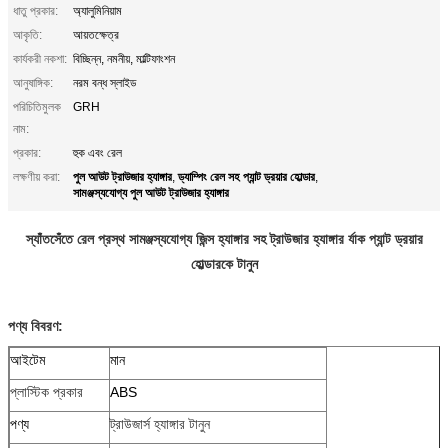
ধাতু প্রকার:
অ্যালুমিনিয়াম
আকৃতি:
আয়তক্ষেত্র
কার্যকরী নকশা:
বিচ্ছিন্ন, নমনীয়, মাল্টিফাংশন
আনুষাঙ্গিক:
নরম বন্ধ স্লাইড
পরিচিতিমুলক
GRH
নাম:
প্রকার:
হুক এবং রেল
পুল আউট ট্রাউজার হ্যাঙ্গার
ড্যাম্পিং রেল সহ প্যান্ট ড্রয়ার হোল্ডার
লক্ষণীয় করা:
,
,
সামঞ্জস্যযোগ্য পুল আউট ট্রাউজার হ্যাঙ্গার
স্যাঁতসেঁতে রেল প্রস্থ সামঞ্জস্যযোগ্য জিন্স হ্যাঙ্গার সহ ট্রাউজার হ্যাঙ্গার র্যাক প্যান্ট ড্রয়ার
হোল্ডারকে টানুন
পণ্য বিবরণ:
আইটেম
মান
প্লাস্টিক প্রকার
ABS
পণ্য
ট্রাউজার্স হ্যাঙ্গার টানুন