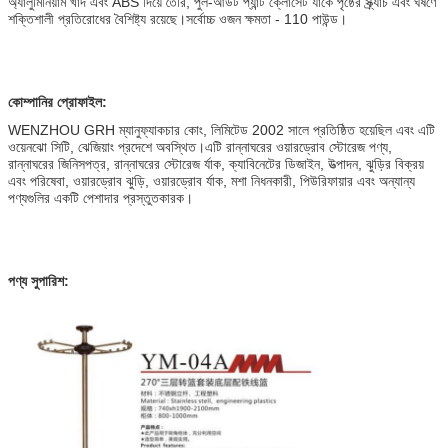
অ্যালুমিনিয়াম খাদ এবং ABS দিয়ে তৈরি, পুল-আউট প্যান্ট ক্লোসেট র্যাকে পৃষ্ঠের স্ক্র্যাচ এবং ঘর্ষণে
শক্তিশালী প্রতিরোধের বৈশিষ্ট্য রয়েছে।সর্বোচ্চ ওজন ক্ষমতা - 110 পাউন্ড।
কোম্পানির প্রোফাইল:
WENZHOU GRH ম্যানুফ্যাকচার কোং, লিমিটেড 2002 সালে প্রতিষ্ঠিত হয়েছিল এবং এটি
ওয়েনঝো সিটি, ঝেজিয়াং প্রদেশে অবস্থিত।এটি রান্নাঘরের ওয়ারড্রোব স্টোরেজ পণ্য,
রান্নাঘরের জিনিসপত্র, রান্নাঘরের স্টোরেজ র্যাক, ক্যাবিনেটের ডিজাইন, উত্পাদন, ঝুড়ির বিক্রয়
এবং পরিষেবা, ওয়ারড্রোব ঝুড়ি, ওয়ারড্রোব র্যাক, মশা নিধনকারী, পিউরিফায়ার এবং অন্যান্য
পণ্যগুলির একটি পেশাদার প্রস্তুতকারক।
পণ্য সুপারিশ: