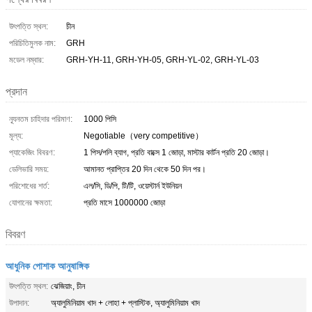
উৎপত্তি স্থল:
চীন
পরিচিতিমুলক নাম:
GRH
মডেল নম্বার:
GRH-YH-11, GRH-YH-05, GRH-YL-02, GRH-YL-03
প্রদান
ন্যূনতম চাহিদার পরিমাণ:
1000 পিসি
মূল্য:
Negotiable（very competitive）
প্যাকেজিং বিবরণ:
1 পিস/পলি ব্যাগ, প্রতি বাক্সে 1 জোড়া, মাস্টার কার্টন প্রতি 20 জোড়া।
ডেলিভারি সময়:
আমানত প্রাপ্তির 20 দিন থেকে 50 দিন পর।
পরিশোধের শর্ত:
এল/সি, ডি/পি, টি/টি, ওয়েস্টার্ন ইউনিয়ন
যোগানের ক্ষমতা:
প্রতি মাসে 1000000 জোড়া
বিবরণ
আধুনিক পোশাক আনুষাঙ্গিক
উৎপত্তি স্থল:
ঝেজিয়াং, চীন
উপাদান:
অ্যালুমিনিয়াম খাদ + লোহা + প্লাস্টিক, অ্যালুমিনিয়াম খাদ