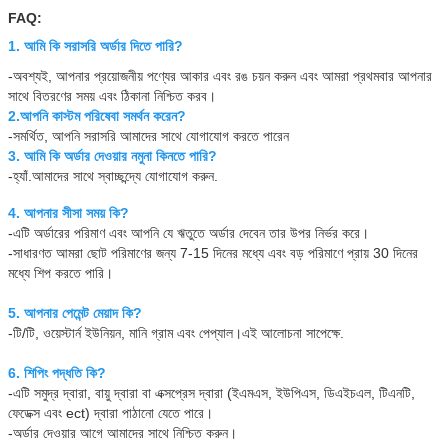
FAQ:
1. আমি কি সরাসরি অর্ডার দিতে পারি?
-অবশ্যই, আপনার প্রয়োজনীয় পণ্যের আকার এবং রঙ চয়ন করুন এবং আমরা প্রথমবার আপনার 
সাথে বিতরণের সময় এবং ঠিকানা নিশ্চিত করব।
2.
আপনি কাস্টম পরিষেবা সমর্থন করেন?
-সমর্থিত, আপনি সরাসরি আমাদের সাথে যোগাযোগ করতে পারেন
3. আমি কি অর্ডার দেওয়ার নমুনা কিনতে পারি?
-হ্যাঁ.আমাদের সাথে স্বাচ্ছন্দ্যে যোগাযোগ করুন.
4. আপনার সীসা সময় কি?
-এটি অর্ডারের পরিমাণ এবং আপনি যে ঋতুতে অর্ডার দেবেন তার উপর নির্ভর করে।
-সাধারণত আমরা ছোট পরিমাণের জন্য 7-15 দিনের মধ্যে এবং বড় পরিমাণে প্রায় 30 দিনের 
মধ্যে শিপ করতে পারি।
5. আপনার পেমেন্ট মেয়াদ কি?
-টি/টি, ওয়েস্টার্ন ইউনিয়ন, মানি গ্রাম এবং পেপ্যাল।এই আলোচনা সাপেক্ষে.
6. শিপিং পদ্ধতি কি?
-এটি সমুদ্র দ্বারা, বায়ু দ্বারা বা এক্সপ্রেস দ্বারা (ইএমএস, ইউপিএস, ডিএইচএল, টিএনটি, 
ফেডেক্স এবং ect) দ্বারা পাঠানো যেতে পারে।
-অর্ডার দেওয়ার আগে আমাদের সাথে নিশ্চিত করুন।