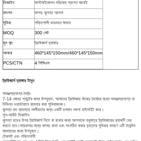
ডিজাইন
কাস্টমাইজেশন পরিষেবা স্বাগত জানাই
ফাংশন
কাপড় ঝুলন্ত আলনা
সুবিধা
শক্তিশালী ভারবহন ক্ষমতা
MOQ
300 সেট
মূল শব্দ
ট্রাউজার্স হ্যাঙ্গার
আকার
460*145*150mm/460*145*150mm
PCS/CTN
4 পিসিএস
ট্রাউজার্স হ্যাঙ্গার টানুন
:
সামঞ্জস্যযোগ্য দৈর্ঘ্য:
7-14 জোড়া প্যান্টের জন্য উপযুক্ত, আমাদের ট্রাউজার র্যাকের দৈর্ঘ্যের মধ্যে সামঞ্জস্যযোগ্য যা
বিভিন্ন ওয়ার্ডরোবে ব্যবহার করা সুবিধাজনক।
ঝুলন্ত রড ব্যবহারে নমনীয়তার জন্য একটি চলমান নকশা হাইলাইট করে।
পুল-আউট ডিজাইন:
ঝুলন্ত রডের উপর ট্রাউজার্স নিতে বা রাখার জন্য আপনাকে শুধুমাত্র ট্রাউজারের র‌্যাকটি বের
করতে হবে।পায়খানার মধ্যে কাপড় রাখা এবং সংগঠিত করার বৃহত্তর সুবিধার কারণে এটি দৈনন্দিন
ব্যবহারের জন্য উপযুক্ত।
টেকসই এবং শক্তিশালী: