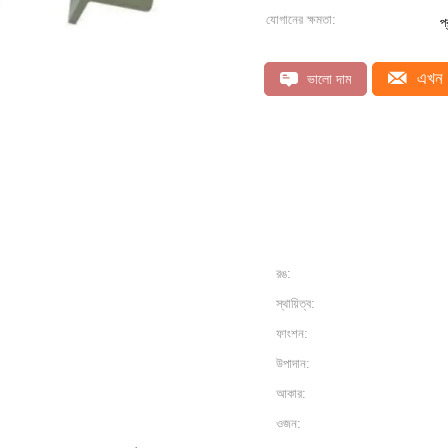
যোগানের ক্ষমতা:
প
এখন 
ভালো দাম
রঙ:
স্থায়িত্ব:
ফাংশন:
উপাদান:
আকার:
ওজন: