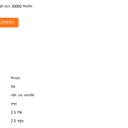
্রতি মাসে 30000 পিস/পিস
যোগাযোগ
সিলভার
উচ্চ
লকিং এবং আনলকিং
দস্তা
2.5 ইঞ্চি
2.5 পাউন্ড