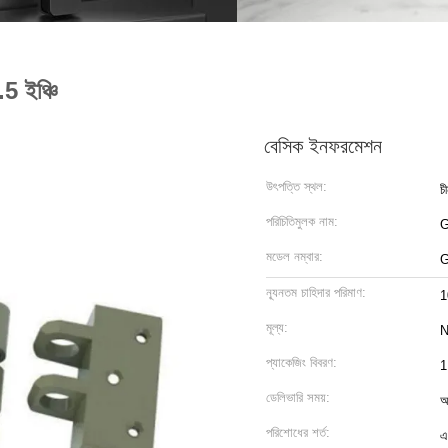
.5 ইঞ্চি
বেসিক ইনফরমেশন
উৎপত্তি স্থল:
চ
পরিচিতিমুলক নাম:
মডেল নম্বার:
G
ন্যূনতম চাহিদার পরিমাণ:
1
মূল্য:
N
প্যাকেজিং বিবরণ:
1
ডেলিভারি সময়:
আ
পরিশোধের শর্ত:
এ