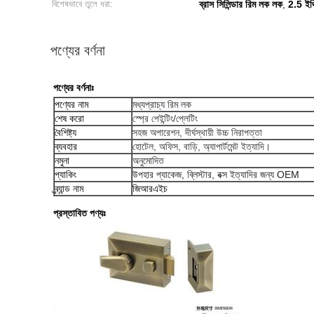
বিশেষভাবে তুলে ধরা:
ব্রাস সিলিন্ডার রিম লক লক
2.5 ইঞ্
,
পণ্যের বর্ণনা
পণ্যের বর্ণনাঃ
পণ্যের নাম
মধ্যপ্রাচ্য রিম লক
শেষ করো
স্প্রে পেইন্টিং/প্লেটিং
বৈশিষ্ট্য
সহজ অপারেশন, দীর্ঘস্থায়ী উচ্চ নিরাপত্তা
ব্যবহার
হোটেল, অফিস, বাড়ি, অ্যাপার্টমেন্ট ইত্যাদি।
নমুনা
অনুমোদিত
প্যাকিং
উপহার প্যাকেজ, ব্লিস্টার, বক্স ইত্যাদির জন্য OEM
ব্র্যান্ড নাম
জিআরএইচ
প্রস্তাবিত পণ্যঃ