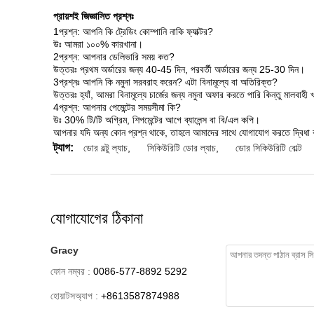
প্রায়শই জিজ্ঞাসিত প্রশ্নঃ
1প্রশ্ন: আপনি কি ট্রেডিং কোম্পানি নাকি ফ্যাক্টর?
উঃ আমরা ১০০% কারখানা।
2প্রশ্ন: আপনার ডেলিভারি সময় কত?
উত্তরঃ প্রথম অর্ডারের জন্য 40-45 দিন, পরবর্তী অর্ডারের জন্য 25-30 দিন।
3প্রশ্নঃ আপনি কি নমুনা সরবরাহ করেন? এটা বিনামূল্যে বা অতিরিক্ত?
উত্তরঃ হ্যাঁ, আমরা বিনামূল্যে চার্জের জন্য নমুনা অফার করতে পারি কিন্তু মালবাহ
4প্রশ্ন: আপনার পেমেন্টের সময়সীমা কি?
উঃ 30% টি/টি অগ্রিম, শিপমেন্টের আগে ব্যালেন্স বা বি/এল কপি।
আপনার যদি অন্য কোন প্রশ্ন থাকে, তাহলে আমাদের সাথে যোগাযোগ করতে দ্বিধা
ট্যাগ:
ডোর বল্টু ল্যাচ
,
সিকিউরিটি ডোর ল্যাচ
,
ডোর সিকিউরিটি বোল্ট
যোগাযোগের ঠিকানা
Gracy
ফোন নম্বর :
0086-577-8892 5292
হোয়াটসঅ্যাপ :
+8613587874988