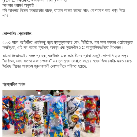
আপনার পরামর্শ অনুযায়ী।
যদি আপনার নিজের ফরোয়ার্ডার থাকে, তাহলে আমরা তাদের সাথে যোগাযোগ করে পণ্য নিতে
পারি।
কোম্পানির প্রোফাইল:
২০০১ সালে প্রতিষ্ঠিত ওয়েইনঝু গ্রহ ম্যানুফ্যাকচার কোং লিমিটেড, যার সদর দফতর ওয়েইনঝুতে
অবস্থিত, এটি সব ধরনের ফ্যাশন, অনন্য এবং সৃজনশীল 3C আনুষাঙ্গিকগুলিতে বিশেষজ্ঞ।
আমরা জিআরএইচ সকল গ্রাহক, অংশীদার এবং কর্মচারীদের দ্বারা সন্তুষ্ট কোম্পানি হতে লক্ষ্য।
"দায়িত্ব, মহৎ, সততা এবং চমৎকার" এর মূল মূল্য দ্বারা,৩ বছরের মধ্যে জিআরএইচ দ্রুত বেড়ে
উঠেছে শিল্পের অন্যতম প্রভাবশালী কোম্পানিতে পরিণত হয়েছে.
প্রস্তাবিত পণ্যঃ