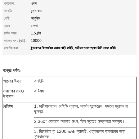
প্যাকেজ:
একক
আকৃতি:
বৃত্তাকার
শৈলী:
আধুনিক
ওজন:
হালকা
চার্জিং সময়:
1.5 ঘন্টা
কাজের সময় (ঘন্টা):
10000
ইন্ডাকশন রিচার্জেবল ওয়াল নাইট লাইট
মাল্টিফাংশনাল প্লাগ মিনি ওয়াল লাইট
লক্ষণীয় করা:
,
পণ্যের বর্ণনাঃ
আলোর উৎস
এলইডি
ল্যাম্পের দেহের
এবিএস
উপাদান
বৈশিষ্ট্য
1. মাল্টিফাংশনাল এলইডি ল্যাম্প, সমর্থন হ্যান্ডহেল্ড, সমতল স্থাপন বা
ঝুলন্ত।
2.360° ঘোরানো আলোর উৎস, তিন স্তরের উজ্জ্বলতা সমন্বয়।
3. রিচার্জযোগ্য 1200mAh ব্যাটারি, ওয়্যারলেস ব্যবহারের জন্য
সুবিধাজনক.