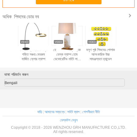
শিশুদের ডোর নব
অধিক
মের জন্য
বেডরুম ব্যবহারের জন্য
হোটেল লাক্সারি ফ্যাব্রিক
মসৃণ পৃষ্ঠ শিশুদের পোশাক
নর্ডিক টেবিল ল্
ইনডোর গ্লাস
শক্তি সঞ্চয় বেডরুম
ডেস্ক ল্যাম্প হোম
আলংকারিক উচ্চ
রুম ল্যাম্প
েবিল ল্যাম্প
মার্জিত ফ্লোর ল্যাম্প
ডেকোরেটিভ নাইট লাইট
সামঞ্জস্যতা হ্যান্ডেল
বেডরুম ভিলা
বেডসাইড টেবিল ল্যাম্প
হেডলা
ভাষা পরিবর্তন করুন
Bengali
বাড়ি
|
আমাদের সম্বন্ধে
|
সাইট ম্যাপ
|
গোপনীয়তা নীতি
ডেস্কটপ দেখুন
Copyright © 2018 - 2026 WENZHOU GRH MANUFACTURE CO.,LTD.
All rights reserved.