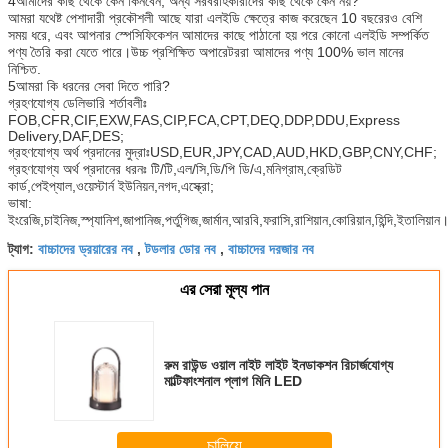
4আমাদের কাছ থেকে কেন কিনবেন, অন্য সরবরাহকারীদের কাছ থেকে কেন নয়?
আমরা যথেষ্ট পেশাদারী প্রকৌশলী আছে যারা এলইডি ক্ষেত্রে কাজ করেছেন 10 বছরেরও বেশি
সময় ধরে, এবং আপনার স্পেসিফিকেশন আমাদের কাছে পাঠানো হয় পরে কোনো এলইডি সম্পর্কিত
পণ্য তৈরি করা যেতে পারে।উচ্চ প্রশিক্ষিত অপারেটররা আমাদের পণ্য 100% ভাল মানের
নিশ্চিত.
5আমরা কি ধরনের সেবা দিতে পারি?
গ্রহণযোগ্য ডেলিভারি শর্তাবলীঃ
FOB,CFR,CIF,EXW,FAS,CIP,FCA,CPT,DEQ,DDP,DDU,Express
Delivery,DAF,DES;
গ্রহণযোগ্য অর্থ প্রদানের মুদ্রাঃUSD,EUR,JPY,CAD,AUD,HKD,GBP,CNY,CHF;
গ্রহণযোগ্য অর্থ প্রদানের ধরনঃ টি/টি,এল/সি,ডি/পি ডি/এ,মনিগ্রাম,ক্রেডিট
কার্ড,পেইপ্যাল,ওয়েস্টার্ন ইউনিয়ন,নগদ,এস্ক্রো;
ভাষা:
ইংরেজি,চাইনিজ,স্প্যানিশ,জাপানিজ,পর্তুগিজ,জার্মান,আরবি,ফরাসি,রাশিয়ান,কোরিয়ান,হিন্দি,ইতালিয়ান
বাচ্চাদের ড্রয়ারের নব
টডলার ডোর নব
বাচ্চাদের দরজার নব
ট্যাগ:
,
,
এর সেরা মূল্য পান
রুম রাউন্ড ওয়াল নাইট লাইট ইনডাকশন রিচার্জযোগ্য
মাল্টিফাংশনাল প্লাগ মিনি LED
চালিয়ে