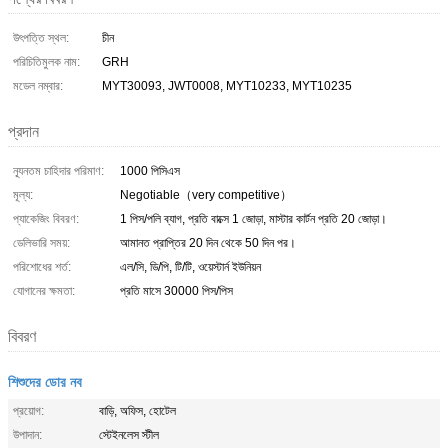
উৎপত্তি স্থল:
চীন
পরিচিতিমুলক নাম:
GRH
মডেল নম্বার:
MYT30093, JWT0008, MYT10233, MYT10235
প্রদান
ন্যূনতম চাহিদার পরিমাণ:
1000 পিসিএস
মূল্য:
Negotiable（very competitive）
প্যাকেজিং বিবরণ:
1 পিস/পলি ব্যাগ, প্রতি বাক্সে 1 জোড়া, মাস্টার কার্টন প্রতি 20 জোড়া।
ডেলিভারি সময়:
আমানত প্রাপ্তির 20 দিন থেকে 50 দিন পর।
পরিশোধের শর্ত:
এল/সি, ডি/পি, টি/টি, ওয়েস্টার্ন ইউনিয়ন
যোগানের ক্ষমতা:
প্রতি মাসে 30000 পিস/পিস
বিবরণ
শিশুদের ডোর নব
প্রয়োগ:
বাড়ি, অফিস, হোটেল
উপাদান:
স্টেইনলেস স্টীল