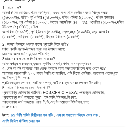
1. আমরা কে?
আমরা চীনের ঝেজিয়াং শহরে অবস্থিত, ২০০১ সাল থেকে দেশীয় বাজারে বিক্রি করছি
((২৮.০০%), দক্ষিণ-পূর্ব এশিয়া ((২৪.০০%), দক্ষিণ এশিয়া ((৫.০০%), পশ্চিম ইউরোপ
((৫.০০%), পূর্ব এশিয়া ((৫.০০%), উত্তর আমেরিকা ((৫.০০%), ওশেনিয়া ((৫.০০%),দক্ষিণ
ইউরোপ (৫).00%), দক্ষিণ
আমেরিকা (৫.০০%), পূর্ব ইউরোপ (৫.০০%), মধ্যপ্রাচ্য (৩.০০%), মধ্য আমেরিকা
(২.০০%), আফ্রিকা (২.০০%), উত্তর ইউরোপ (১.০০%)
2. আমরা কিভাবে গুণগত মানের গ্যারান্টি দিতে পারি?
সর্বদা একটি প্রাক-উত্পাদন নমুনা ভর উত্পাদন আগে;
চালানের আগে সর্বদা চূড়ান্ত পরিদর্শন;
3আমাদের কাছ থেকে কি কিনতে পারবেন?
আসবাবপত্র হার্ডওয়্যার,ড্রয়ার স্লাইড,খেলনা,মেশিন,হোম অ্যাপ্লায়েন্স
4. কেন আপনি আমাদের কাছ থেকে কিনবেন অন্য সরবরাহকারীদের কাছ থেকে নয়?
আমাদের কারখানাটি ২০০১ সালে নিবন্ধিত হয়েছিল, এটি চীনের ঝেজিয়াং প্রদেশের ওয়েনঝুতে
অবস্থিত, টুপি, মাস্ক,
প্রতিরক্ষামূলক পোশাক, স্মার্ট হোম পণ্য, স্মার্ট লক,ফ্যাশনেবল পোশাক ইত্যাদি।
5. আমরা কি ধরনের সেবা দিতে পারি?
গ্রহণযোগ্য ডেলিভারি শর্তাবলীঃ FOB,CFR,CIF,EXW, এক্সপ্রেস ডেলিভারি;
গ্রহণযোগ্য অর্থ প্রদানের মুদ্রাঃ ইউএসডি,ইউআর,সিএনই;
গ্রহণযোগ্য অর্থ প্রদানের ধরনঃ টি/টি,এল/সি,ওয়েস্টার্ন ইউনিয়ন,নগদ;
ভাষা: সকল
65 মিমি মার্জিন সিলিন্ডার লক বডি
এসএস প্যানেল মর্টাইজ ডোর লক
ট্যাগ:
,
,
এনপি ফিনিশ মর্টাইজ ডোর লক