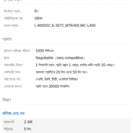
উৎপত্তি স্থল:
চীন
পরিচিতিমুলক নাম:
GRH
মডেল নম্বার:
L-8000SC,K-307C,WTK400,WC-L400
প্রদান
ন্যূনতম চাহিদার পরিমাণ:
1000 পিসিএস
মূল্য:
Negotiable（very competitive）
প্যাকেজিং বিবরণ:
1 পিস/পলি ব্যাগ, প্রতি বাক্সে 1 জোড়া, মাস্টার কার্টন প্রতি 20 জোড়া।
ডেলিভারি সময়:
আমানত প্রাপ্তির 20 দিন থেকে 50 দিন পর।
পরিশোধের শর্ত:
এল/সি, ডি/পি, টি/টি, ওয়েস্টার্ন ইউনিয়ন
যোগানের ক্ষমতা:
প্রতি মাসে 30000 পিস/পিস
বিবরণ
মর্টাইজ ডোর লক
ব্যাকসেট:
2-3/8
সিলিন্ডার:
5 পিন