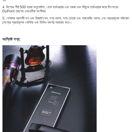
4. বিশ্বের শীর্ষ 500 দ্বারা অনুমোদিত, হোম হার্ডওয়্যার এবং দরজা এবং উইন্ডো হার্ডওয়্যার জন্য চীন মধ্যে
DuPont গ্রুপের একচেটিয়া অংশীদার
5. পেশাদার প্রদর্শনী হল এবং ডিজাইন দল, পণ্য নকশা, পণ্য চেহারা এবং প্যাকেজিং নকশা, এবং প্রচারমূলক পরিষেবা
(পণ্যের প্রচারমূলক পোস্টার এবং ভিডিও নকশা) সরবরাহ করে।
সংশ্লিষ্ট পণ্য: