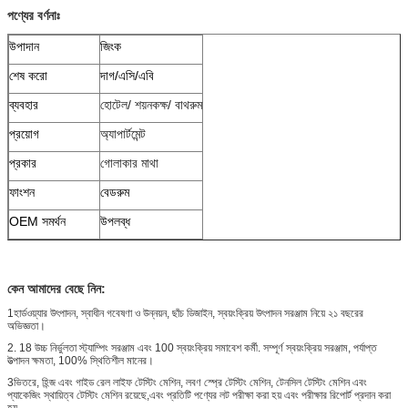
পণ্যের বর্ণনাঃ
উপাদান
জিংক
শেষ করো
দাগ/এসি/এবি
ব্যবহার
হোটেল/ শয়নকক্ষ/ বাথরুম
প্রয়োগ
অ্যাপার্টমেন্ট
প্রকার
গোলাকার মাথা
ফাংশন
বেডরুম
OEM সমর্থন
উপলব্ধ
কেন আমাদের বেছে নিন:
1হার্ডওয়্যার উৎপাদন, স্বাধীন গবেষণা ও উন্নয়ন, ছাঁচ ডিজাইন, স্বয়ংক্রিয় উৎপাদন সরঞ্জাম নিয়ে ২১ বছরের
অভিজ্ঞতা।
2. 18 উচ্চ নির্ভুলতা স্ট্যাম্পিং সরঞ্জাম এবং 100 স্বয়ংক্রিয় সমাবেশ কর্মী. সম্পূর্ণ স্বয়ংক্রিয় সরঞ্জাম, পর্যাপ্ত
উত্পাদন ক্ষমতা, 100% স্থিতিশীল মানের।
3ভিতরে, হিন্জ এবং গাইড রেল লাইফ টেস্টিং মেশিন, লবণ স্প্রে টেস্টিং মেশিন, টেনসিল টেস্টিং মেশিন এবং
প্যাকেজিং স্থায়িত্ব টেস্টিং মেশিন রয়েছে,এবং প্রতিটি পণ্যের লট পরীক্ষা করা হয় এবং পরীক্ষার রিপোর্ট প্রদান করা
হয়.