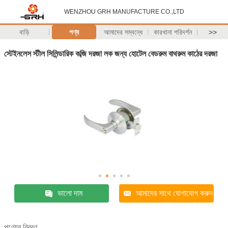
WENZHOU GRH MANUFACTURE CO.,LTD
বাড়ি
পণ্য
আমাদের সম্বন্ধে
কারখানা পরিদর্শন
>>
স্টেইনলেস স্টীল সিলিন্ডারিক কব্জি দরজা লক জন্য হোটেল বেডরুম বাথরুম কাঠের দরজা
ভালো দাম
আমাদের সাথে যোগাযোগ করুন
পণ্যের বিবরণ