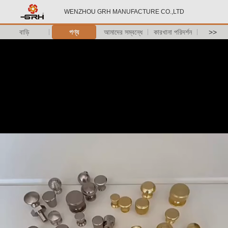
WENZHOU GRH MANUFACTURE CO.,LTD
বাড়ি
পণ্য
আমাদের সম্বন্ধে
কারখানা পরিদর্শন
>>