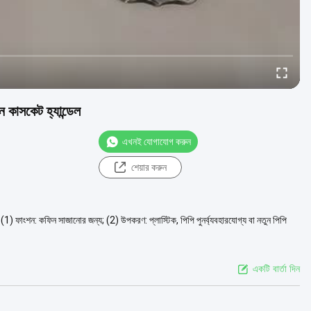
িন কাসকেট হ্যান্ডেল
এখনই যোগাযোগ করুন
শেয়ার করুন
না: (1) ফাংশন: কফিন সাজানোর জন্য; (2) উপকরণ: প্লাস্টিক, পিপি পুনর্ব্যবহারযোগ্য বা নতুন পিপি
একটি বার্তা দিন