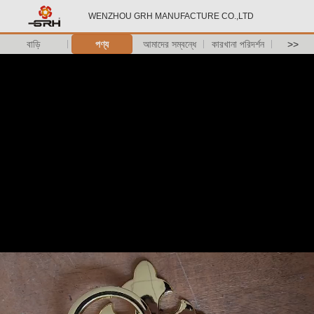
WENZHOU GRH MANUFACTURE CO.,LTD
বাড়ি
পণ্য
আমাদের সম্বন্ধে
কারখানা পরিদর্শন
>>