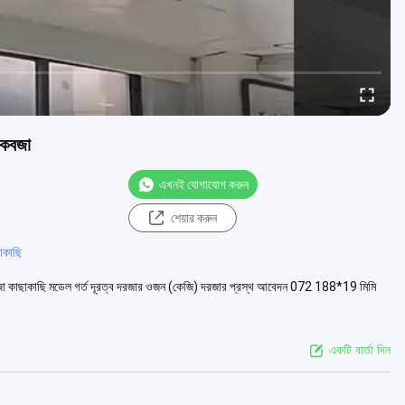
ধ কবজা
এখনই যোগাযোগ করুন
শেয়ার করুন
ছাকাছি
র দরজা কাছাকাছি মডেল গর্ত দূরত্ব দরজার ওজন (কেজি) দরজার প্রস্থ আবেদন 072 188*19 মিমি
একটি বার্তা দিন