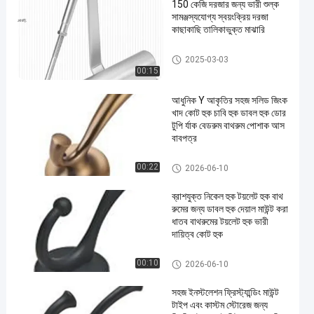
150 কেজি দরজার জন্য ভারী শুল্ক
সামঞ্জস্যযোগ্য স্বয়ংক্রিয় দরজা
কাছাকাছি তালিকাভুক্ত মাঝারি
স্বয়ংক্রিয় দরজা বন্ধ
2025-03-03
00:15
আধুনিক Y আকৃতির সহজ সলিড জিংক
খাদ কোট হুক চাবি হুক ডাবল হুক ডোর
টুপি র্যাক বেডরুম বাথরুম পোশাক আস
বাবপত্র
আধুনিক পোশাক আনুষাঙ্গিক
00:22
2026-06-10
ব্রাশযুক্ত নিকেল হুক টয়লেট হুক বাথ
রুমের জন্য ডাবল হুক দেয়াল মাউন্ট করা
ধাতব বাথরুমের টয়লেট হুক ভারী
দায়িত্ব কোট হুক
আধুনিক পোশাক আনুষাঙ্গিক
00:10
2026-06-10
সহজ ইনস্টলেশন ফ্রিস্ট্যান্ডিং মাউন্ট
টাইপ এবং কাস্টম স্টোরেজ জন্য