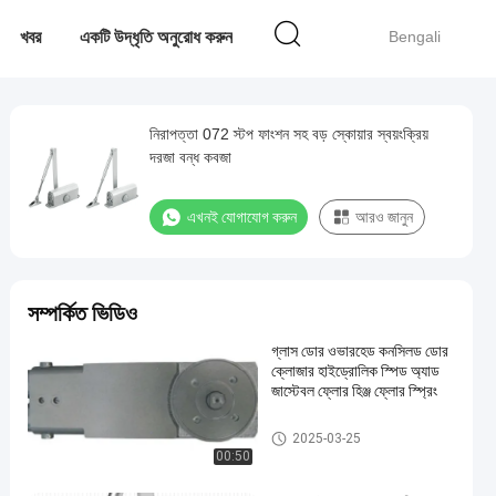
খবর
একটি উদ্ধৃতি অনুরোধ করুন
Bengali
নিরাপত্তা 072 স্টপ ফাংশন সহ বড় স্কোয়ার স্বয়ংক্রিয়
দরজা বন্ধ কবজা
এখনই যোগাযোগ করুন
আরও জানুন
সম্পর্কিত ভিডিও
গ্লাস ডোর ওভারহেড কনসিলড ডোর
ক্লোজার হাইড্রোলিক স্পিড অ্যাড
জাস্টেবল ফ্লোর হিঞ্জ ফ্লোর স্প্রিং
স্বয়ংক্রিয় দরজা বন্ধ
2025-03-25
00:50