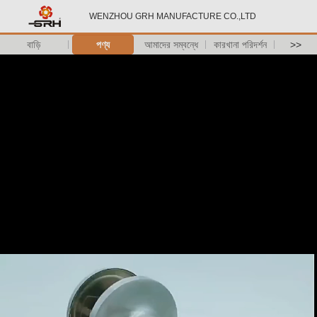
WENZHOU GRH MANUFACTURE CO.,LTD
বাড়ি
পণ্য
আমাদের সম্বন্ধে
কারখানা পরিদর্শন
>>