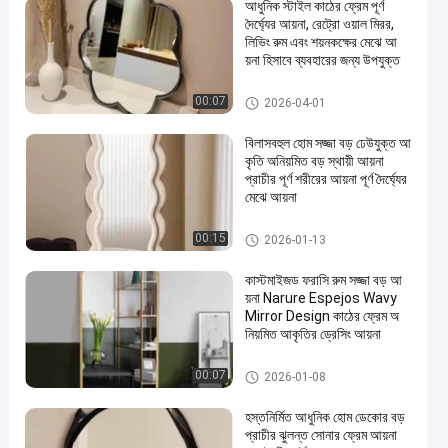
আধুনিক স্টাইল কাঠের ফ্রেম পূর্ণ
দৈর্ঘ্যের আয়না, রেট্রো ওয়াল মিরর,
লিভিং রুম এবং শয়নকক্ষের মেঝে আ
য়না হিসাবে ব্যবহারের জন্য উপযুক্ত
মেটাল বাথরুম আনুষাঙ্গিক
00:07
2026-04-01
বিলাসবহুল হোম সজ্জা বড় ঢেউযুক্ত আ
কৃতি অনিয়মিত বড় স্থায়ী আয়না
প্রাচীর পূর্ণ শরীরের আয়না পূর্ণ দৈর্ঘ্যের
মেঝে আয়না
মেটাল বাথরুম আনুষাঙ্গিক
00:15
2026-01-13
কাস্টমাইজড ফরাসি রুম সজ্জা বড় আ
য়না Narure Espejos Wavy
Mirror Design কাঠের ফ্রেম অ
নিয়মিত আকৃতির ড্রেসিং আয়না
মেটাল বাথরুম আনুষাঙ্গিক
00:07
2026-01-08
হস্তনির্মিত আধুনিক হোম ডেকোর বড়
প্রাচীর ঝুলন্ত সোনার ফ্রেম আয়না