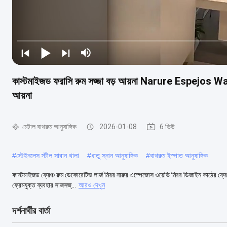
কাস্টমাইজড ফরাসি রুম সজ্জা বড় আয়না Narure Espejos Wa
আয়না
মেটাল বাথরুম আনুষাঙ্গিক
2026-01-08
6 ভিউ
#
স্টেইনলেস স্টীল সাবান থালা
#
ধাতু স্নান আনুষাঙ্গিক
#
বাথরুম ইস্পাত আনুষাঙ্গিক
কাস্টমাইজড ফ্রেঞ্চ রুম ডেকোরেটিভ লার্জ মিরর নারুর এস্পেজোস ওয়েভি মিরর ডিজাইন কাঠের ফ্
ফ্রেমযুক্ত ব্যবহার সাজসজ্...
আরও দেখুন
দর্শনার্থীর বার্তা