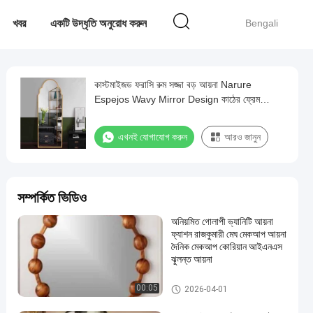
খবর
একটি উদ্ধৃতি অনুরোধ করুন
Bengali
কাস্টমাইজড ফরাসি রুম সজ্জা বড় আয়না Narure
Espejos Wavy Mirror Design কাঠের ফ্রেম
অনিয়মিত আকৃতির ড্রেসিং আয়না
এখনই যোগাযোগ করুন
আরও জানুন
সম্পর্কিত ভিডিও
অনিয়মিত গোলাপী ভ্যানিটি আয়না
ফ্যাশন রাজকুমারী মেঘ মেকআপ আয়না
দৈনিক মেকআপ কোরিয়ান আইএনএস
ঝুলন্ত আয়না
মেটাল বাথরুম আনুষাঙ্গিক
00:05
2026-04-01