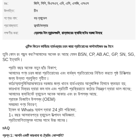
রঙ:
জিপি, সিপি, বিএসএন, এবি, এসি, এসজি, এসএস
উৎপত্তি:
চীন
পণ্যের নাম:
বড় হ্যান্ডেল
প্রযোজ্যতা:
ফ্ল্যাট/কম্বার
ড্রেসার টান হ্যান্ডলগুলি
রান্নাঘরের ক্যাবিনেটের দরজা টানছে
লক্ষণীয় করা:
,
এন্টিক কিচেন ফার্নিচার হার্ডওয়্যার চরম জারা প্রতিরোধের কাস্টমাইজড রঙ টানে
তুমি কোন রং পছন্দ কর?আমাদের অনেক রং আছে যেমন BSN, CP, AB.AC, GP, SN, SG,
SC ইত্যাদি।
প্রতি বছর অনেক নতুন ছাঁচ বিকাশ;
আমাদের পণ্য চরম জারা প্রতিরোধের এবং বার্ধক্য প্রতিরোধের নিশ্চিত করতে পৃষ্ঠ চিকিত্সার
জন্য উন্নত প্রযুক্তি গৃহীত।
কাঠ/অ্যালুমিনিয়াম/কাচের দরজার জন্য ধাতব হার্ডওয়্যার আনুষাঙ্গিক হিসাবে ব্যবহৃত হয়;
কারখানা বিক্রয় দ্বারা কম দাম এবং প্রতিটি প্রক্রিয়াতে কঠোর নিয়ন্ত্রণ দ্বারা ভাল মানের;
আমাদের ক্যাবিনেট হ্যান্ডেল অনেক আকার এবং রং উপলব্ধ আছে.
গ্রাহক ডিজাইন উপলব্ধ (OEM)
সময়মত পণ্য বিতরণ;
ইমেল বা Whats অ্যাপ দ্বারা 24 ঘন্টা পরিষেবা;
1
২ বছর
আসবাবপত্র হ্যান্ডেল উত্পাদন অভিজ্ঞতা.
প্রতিযোগিতামূলক দামের সাথে উচ্চ মানের।
চ
AQ
প্রশ্ন 1: আপনি একটি কারখানা বা ট্রেডিং কোম্পানি?