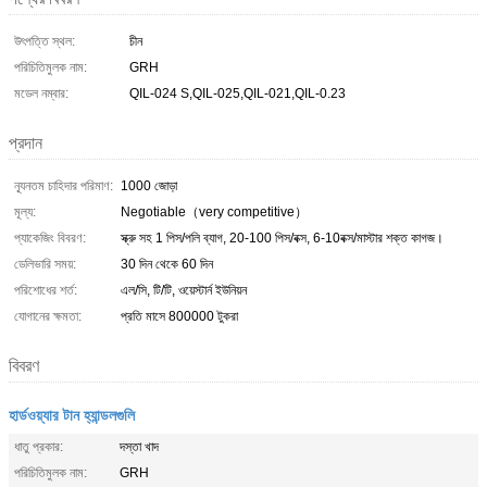
উৎপত্তি স্থল:
চীন
পরিচিতিমুলক নাম:
GRH
মডেল নম্বার:
QIL-024 S,QIL-025,QIL-021,QIL-0.23
প্রদান
ন্যূনতম চাহিদার পরিমাণ:
1000 জোড়া
মূল্য:
Negotiable（very competitive）
প্যাকেজিং বিবরণ:
স্ক্রু সহ 1 পিস/পলি ব্যাগ, 20-100 পিস/বক্স, 6-10বক্স/মাস্টার শক্ত কাগজ।
ডেলিভারি সময়:
30 দিন থেকে 60 দিন
পরিশোধের শর্ত:
এল/সি, টি/টি, ওয়েস্টার্ন ইউনিয়ন
যোগানের ক্ষমতা:
প্রতি মাসে 800000 টুকরা
বিবরণ
হার্ডওয়্যার টান হ্যান্ডলগুলি
ধাতু প্রকার:
দস্তা খাদ
পরিচিতিমুলক নাম:
GRH