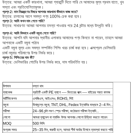
উত্তর: আমরা একটি কারখানা, আমরা গ্যারান্টি দিতে পারি যে আমাদের মূল্য প্রথম হাতে, খুব
সস্তা এবং প্রতিযোগিতামূলক।
প্রশ্ন 2: মান নিয়ন্ত্রণের বিষয়ে আপনার কারখানা কীভাবে কাজ করে?
উত্তর: চালানের আগে সমস্ত পণ্য 100% চেক করা হবে।
প্রশ্ন 3: আমি কখন দাম পেতে পারি?
উত্তর: সাধারণত আমরা আপনার তদন্ত পাওয়ার পরে 24 ঘন্টার মধ্যে উদ্ধৃতি করি।
প্রশ্ন 4: আমি কিভাবে একটি নমুনা পেতে পারি?
উত্তর: আপনি যদি আপনার স্থানীয় এলাকায় আমাদের পণ্য কিনতে না পারেন, তাহলে আমরা
আপনাকে একটি নমুনা পাঠাব
একটি নমুনা মূল্য এবং সমস্ত সম্পর্কিত শিপিং খরচ চার্জ করা হবে। এক্সপ্রেস ডেলিভারি
চার্জ নমুনার পরিমাণের উপর নির্ভর করে।
প্রশ্ন 5: শিপিংয়ের দাম কী?
উত্তর: ডেলিভারির পোর্টের উপর নির্ভর করে, দাম পরিবর্তিত হয়।
উপাদান
দস্তা খাদ
প্যাকেজ
প্রতিটি একটি PE ব্যাগে ---- ভিতরের বাক্স ---- বাইরের শক্ত কাগজ
সার্টিফিকেশন
এসজিএস, আইএসও, ROHS, সিই
নমুনা
বিনামূল্যে নমুনা, TNT, DHL, Fedex ইত্যাদির মাধ্যমে 2--4 দিন...
পরীক্ষা
24--96 ঘন্টা লবণ স্প্রে পরীক্ষা, কঠোরতা পরীক্ষা ইত্যাদি...
লোগো
আমরা হ্যান্ডেল বা প্যাকিং উপর আপনার লোগো চিহ্নিত করতে পারেন
MOQ
500 পিসি
অগ্রজ সময়
25--35 দিন, জরুরী হলে, আমরা শীর্ষ অর্ডার হিসাবে ব্যবস্থা করতে পারি