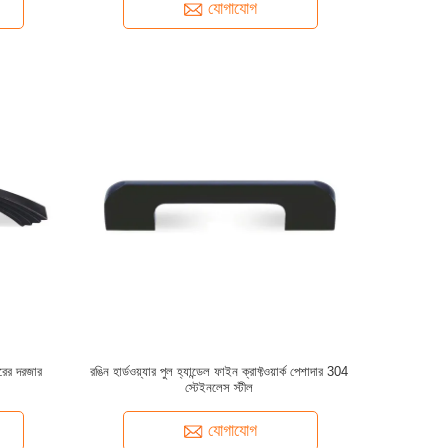
যোগাযোগ
াঘরের দরজার
রঙিন হার্ডওয়্যার পুল হ্যান্ডেল ফাইন ক্রাফ্টওয়ার্ক পেশাদার 304
স্টেইনলেস স্টীল
যোগাযোগ