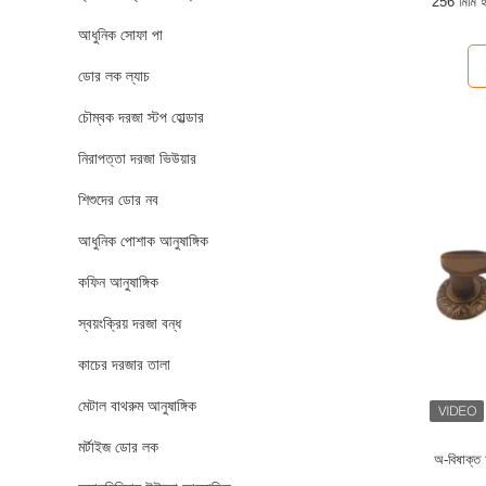
256 মিমি হার
আধুনিক সোফা পা
ডোর লক ল্যাচ
চৌম্বক দরজা স্টপ হোল্ডার
নিরাপত্তা দরজা ভিউয়ার
শিশুদের ডোর নব
আধুনিক পোশাক আনুষাঙ্গিক
কফিন আনুষাঙ্গিক
স্বয়ংক্রিয় দরজা বন্ধ
কাচের দরজার তালা
মেটাল বাথরুম আনুষাঙ্গিক
মর্টাইজ ডোর লক
অ-বিষাক্ত হ