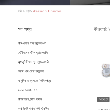
বাড়ি
>
পণ্য
>
dresser pull handles
সব পণ্য
কীওয়ার্ড:
"
হার্ডওয়্যার টান হ্যান্ডলগুলি
স্টেইনলেস স্টীল হ্যান্ডলগুলি
অ্যালুমিনিয়াম পুল হ্যান্ডলগুলি
দস্তা খাদ ডোর হ্যান্ডেল
আধুনিক রান্নাঘরের জিনিসপত্র
কাচের দরজার হাতল
রান্নাঘরের ট্র্যাশ ক্যান
ক্যাবিনেট গ্যাস লিফ্ট স্ট্রুটস