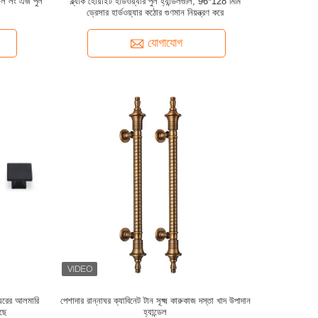
াইল লং এজ পুল
ব্ল্যাক হোয়াইট হার্ডওয়্যার পুল হ্যান্ডলগুলি, 96*128 মিমি
ড্রেসার হার্ডওয়্যার কঠোর গুণমান নিয়ন্ত্রণ করে
যোগাযোগ
্নাঘরের আলমারি
পেশাদার রান্নাঘর ক্যাবিনেট টান সূক্ষ্ম কারুকাজ দস্তা খাদ উপাদান
েছে
হ্যান্ডেল