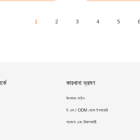
1
2
3
4
5
্কে
কারখানা ভ্রমণ
উৎপাদন লাইন
ই এম / ODM থেকে ইনকয়েরি
গবেষণা এবং বিকাশকারী