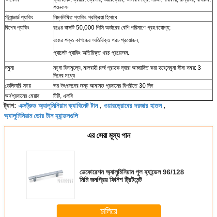
শয়নকক্ষ
স্ট্যান্ডার্ড প্যাকিং
নিম্নলিখিত প্যাকিং প্রক্রিয়া হিসাবে
বিশেষ প্যাকিং
রঙের বাক্সটি 50,000 পিসি অর্ডারের বেশি পরিমাণে গ্রহণযোগ্য;
রঙের শক্ত কাগজের অতিরিক্ত খরচ প্রয়োজন;
প্যালেট প্যাকিং অতিরিক্ত খরচ প্রয়োজন.
নমুনা
নমুনা বিনামূল্যে, মালবাহী চার্জ গ্রাহক দ্বারা আচ্ছাদিত করা হবে;নমুনা সীসা সময়: 3
দিনের মধ্যে
ডেলিভারি সময়
ভর উৎপাদনের জন্য আমানত প্রদানের বিপরীতে 30 দিন
অর্থপ্রদানের মেয়াদ
টিটি, এলসি
এক্সট্রুড অ্যালুমিনিয়াম ক্যাবিনেট টান
ওয়ারড্রোবের দরজার হাতল
ট্যাগ:
,
,
অ্যালুমিনিয়াম ডোর টান হ্যান্ডলগুলি
এর সেরা মূল্য পান
ডেকোরেশন অ্যালুমিনিয়াম পুল হ্যান্ডেল 96/128
মিমি জনপ্রিয় ফিনিশ ট্রিটমেন্ট
চালিয়ে