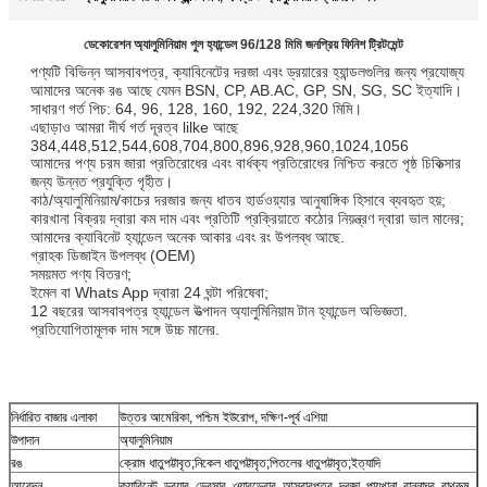
ডেকোরেশন অ্যালুমিনিয়াম পুল হ্যান্ডেল 96/128 মিমি জনপ্রিয় ফিনিশ ট্রিটমেন্ট
পণ্যটি বিভিন্ন আসবাবপত্র, ক্যাবিনেটের দরজা এবং ড্রয়ারের হ্যান্ডলগুলির জন্য প্রযোজ্য
আমাদের অনেক রঙ আছে যেমন BSN, CP, AB.AC, GP, SN, SG, SC ইত্যাদি।
সাধারণ গর্ত পিচ: 64, 96, 128, 160, 192, 224,320 মিমি।
এছাড়াও আমরা দীর্ঘ গর্ত দূরত্ব lilke আছে
384,448,512,544,608,704,800,896,928,960,1024,1056
আমাদের পণ্য চরম জারা প্রতিরোধের এবং বার্ধক্য প্রতিরোধের নিশ্চিত করতে পৃষ্ঠ চিকিত্সার
জন্য উন্নত প্রযুক্তি গৃহীত।
কাঠ/অ্যালুমিনিয়াম/কাচের দরজার জন্য ধাতব হার্ডওয়্যার আনুষাঙ্গিক হিসাবে ব্যবহৃত হয়;
কারখানা বিক্রয় দ্বারা কম দাম এবং প্রতিটি প্রক্রিয়াতে কঠোর নিয়ন্ত্রণ দ্বারা ভাল মানের;
আমাদের ক্যাবিনেট হ্যান্ডেল অনেক আকার এবং রং উপলব্ধ আছে.
গ্রাহক ডিজাইন উপলব্ধ (OEM)
সময়মত পণ্য বিতরণ;
ইমেল বা Whats App দ্বারা 24 ঘন্টা পরিষেবা;
12 বছরের আসবাবপত্র হ্যান্ডেল উত্পাদন অ্যালুমিনিয়াম টান হ্যান্ডেল অভিজ্ঞতা.
প্রতিযোগিতামূলক দাম সঙ্গে উচ্চ মানের.
নির্ধারিত বাজার এলাকা
উত্তর আমেরিকা, পশ্চিম ইউরোপ, দক্ষিণ-পূর্ব এশিয়া
উপাদান
অ্যালুমিনিয়াম
রঙ
ক্রোম ধাতুপট্টাবৃত;নিকেল ধাতুপট্টাবৃত;পিতলের ধাতুপট্টাবৃত;ইত্যাদি
আবেদন
ক্যাবিনেট, ড্রয়ার, ড্রেসার, ওয়ারড্রোব, আসবাবপত্র, দরজা, পায়খানা, রান্নাঘর, বাথরুম,