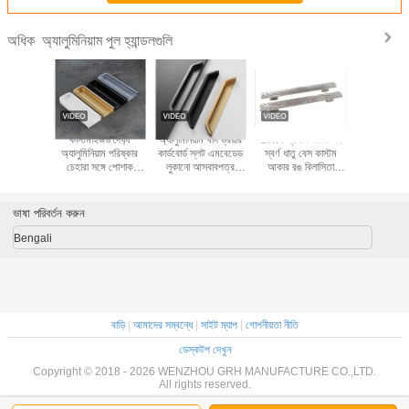
অ্যালুমিনিয়াম পুল হ্যান্ডলগুলি
অধিক
জাইন ক্রমাগত
কাস্টমাইজড দৈর্ঘ্য
অ্যালুমিনিয়াম খাদ ড্রয়ার
GRH প্রধান দরজা টান
দরজা এবং জা
়াম ড্রয়ার
অ্যালুমিনিয়াম পরিষ্কার
কার্ডবোর্ড স্লট এমবেডেড
স্বর্ণ ধাতু বেস কাস্টম
ক্যাবিনেট অ্যা
টাবৃত রঙ দীর্ঘ
চেহারা সঙ্গে পোশাক
লুকানো আসবাবপত্র
আকার রঙ বিলাসিতা
পুল হ্যান্ডেল
 টানে
ক্যাবিনেটের জন্য লুকানো
ক্যাবিনেট দরজা টান
প্রবেশদ্বার হ্যান্ডেল
উপাদান হ্য
হ্যান্ডলগুলি
হ্যান্ডেল
আধুনিক ভিলা হোটেলের
জন্য
ভাষা পরিবর্তন করুন
Bengali
বাড়ি
|
আমাদের সম্বন্ধে
|
সাইট ম্যাপ
|
গোপনীয়তা নীতি
ডেস্কটপ দেখুন
Copyright © 2018 - 2026 WENZHOU GRH MANUFACTURE CO.,LTD.
All rights reserved.