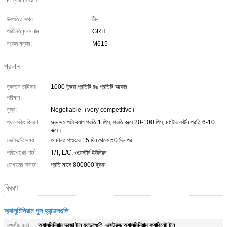
উৎপত্তি স্থল:
চীন
পরিচিতিমুলক নাম:
GRH
মডেল নম্বার:
M615
প্রদান
ন্যূনতম চাহিদার
1000 টুকরা প্রতিটি রঙ প্রতিটি আকার
পরিমাণ:
মূল্য:
Negotiable（very competitive）
প্যাকেজিং বিবরণ:
স্ক্রু সহ পলি ব্যাগ প্রতি 1 পিস, প্রতি বক্সে 20-100 পিস, মাস্টার কার্টন প্রতি 6-10
বাক্স।
ডেলিভারি সময়:
আমানত পাওয়ার 15 দিন থেকে 50 দিন পর
পরিশোধের শর্ত:
T/T, L/C, ওয়েস্টার্ন ইউনিয়ন
যোগানের ক্ষমতা:
প্রতি মাসে 800000 টুকরা
বিবরণ
অ্যালুমিনিয়াম পুল হ্যান্ডলগুলি
অ্যালুমিনিয়াম দরজা টান হ্যান্ডলগুলি
এক্সট্রুড অ্যালুমিনিয়াম ক্যাবিনেট টান
লক্ষণীয় করা:
,