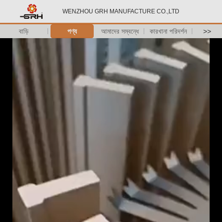
WENZHOU GRH MANUFACTURE CO.,LTD
বাড়ি
পণ্য
আমাদের সম্বন্ধে
কারখানা পরিদর্শন
>>