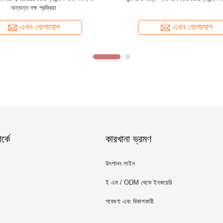
ডিজাইন উচ্চ কর্মক্ষমতা
কাস্টমাইজড কী আকৃতি
এখন যোগাযোগ
এখন যোগাযোগ
্কে
কারখানা ভ্রমণ
উৎপাদন লাইন
ই এম / ODM থেকে ইনকয়েরি
গবেষণা এবং বিকাশকারী