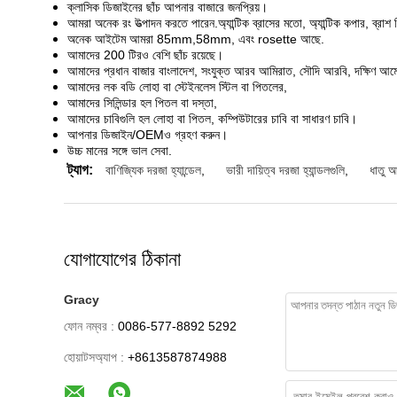
ক্লাসিক ডিজাইনের ছাঁচ আপনার বাজারে জনপ্রিয়।
আমরা অনেক রং উত্পাদন করতে পারেন.অ্যান্টিক ব্রাসের মতো, অ্যান্টিক কপার, ব্রা
অনেক আইটেম আমরা 85mm,58mm, এবং rosette আছে.
আমাদের 200 টিরও বেশি ছাঁচ রয়েছে।
আমাদের প্রধান বাজার বাংলাদেশ, সংযুক্ত আরব আমিরাত, সৌদি আরবি, দক্ষিণ আম
আমাদের লক বডি লোহা বা স্টেইনলেস স্টিল বা পিতলের,
আমাদের সিলিন্ডার হল পিতল বা দস্তা,
আমাদের চাবিগুলি হল লোহা বা পিতল, কম্পিউটারের চাবি বা সাধারণ চাবি।
আপনার ডিজাইন/OEMও গ্রহণ করুন।
উচ্চ মানের সঙ্গে ভাল সেবা.
ট্যাগ:
বাণিজ্যিক দরজা হ্যান্ডেল
,
ভারী দায়িত্ব দরজা হ্যান্ডলগুলি
,
ধাতু আ
যোগাযোগের ঠিকানা
Gracy
ফোন নম্বর :
0086-577-8892 5292
হোয়াটসঅ্যাপ :
+8613587874988