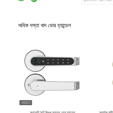
অধিক দস্তা খাদ ডোর হ্যান্ডেল
্তা খাদ দরজা
জনপ্রিয় অভ্যন্তরীণ ডোর নব সেট, মসৃণ জিঙ্ক মর্টাইজ ডোর
হাউস আবাসি