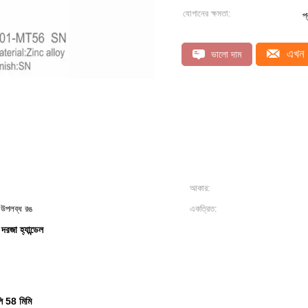
যোগানের ক্ষমতা:
প
এখন 
ভালো দাম
আকার:
 উপলব্ধ রঙ
একত্রিত:
 দরজা হ্যান্ডেল
লি 58 মিমি