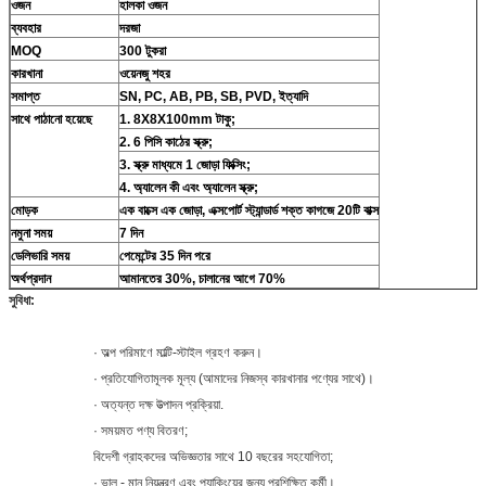
ওজন
হালকা ওজন
ব্যবহার
দরজা
MOQ
300 টুকরা
কারখানা
ওয়েনজু শহর
সমাপ্ত
SN, PC, AB, PB, SB, PVD, ইত্যাদি
সাথে পাঠানো হয়েছে
1. 8X8X100mm টাকু;
2. 6 পিসি কাঠের স্ক্রু;
3. স্ক্রু মাধ্যমে 1 জোড়া ফিক্সিং;
4. অ্যালেন কী এবং অ্যালেন স্ক্রু;
মোড়ক
এক বাক্সে এক জোড়া, এক্সপোর্ট স্ট্যান্ডার্ড শক্ত কাগজে 20টি বাক্স
নমুনা সময়
7 দিন
ডেলিভারি সময়
পেমেন্টের 35 দিন পরে
অর্থপ্রদান
আমানতের 30%, চালানের আগে 70%
সুবিধা:
· অল্প পরিমাণে মাল্টি-স্টাইল গ্রহণ করুন।
· প্রতিযোগিতামূলক মূল্য (আমাদের নিজস্ব কারখানার পণ্যের সাথে)।
· অত্যন্ত দক্ষ উত্পাদন প্রক্রিয়া.
· সময়মত পণ্য বিতরণ;
বিদেশী গ্রাহকদের অভিজ্ঞতার সাথে 10 বছরের সহযোগিতা;
· ভাল - মান নিয়ন্ত্রণ এবং প্যাকিংয়ের জন্য প্রশিক্ষিত কর্মী।