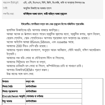
সারফেস ট্রিটমেন্ট:
এবি, এসি, বিএসএন, সিপি, জিপি, বিএসজি, কফি বা অন্যান্য উপলব্ধ রঙ
শৈলী:
আধুনিক ডিজাইনের দরজার হাতল
বাণিজ্যিক দরজা হাতল
ভারী দায়িত্ব দরজা হ্যান্ডেল
লক্ষণীয় করা:
,
ইউরোপীয় গোপনীয়তা দস্তা খাদ ডোর হ্যান্ডেল বিশেষ লজিস্টিক প্যাকেজিং
ক্লাসিক ডিজাইনের ছাঁচ আপনার বাজারে জনপ্রিয়।
আমরা অনেক রং উত্পাদন করতে পারেন.অ্যান্টিক ব্রাসের মতো, অ্যান্টিক কপার, ব্রাশ নিকেল,
ক্রোম প্লেটেড, গোল্ড প্লেটেডেরও আপনার প্রয়োজন হলে অন্যান্য রঙ রয়েছে।
অনেক আইটেম আমরা 85mm,58mm, এবং rosette আছে.
আমাদের 200 টিরও বেশি ছাঁচ রয়েছে।
আমাদের প্রধান বাজার বাংলাদেশ, সংযুক্ত আরব আমিরাত, সৌদি আরবি, দক্ষিণ আমেরিকান
ইত্যাদি।
আমাদের লক বডি লোহা বা স্টেইনলেস স্টিল বা পিতলের,
আমাদের সিলিন্ডার হল পিতল বা দস্তা,
আমাদের চাবিগুলি হল লোহা বা পিতল, কম্পিউটারের চাবি বা সাধারণ চাবি।
আপনার ডিজাইন/OEMও গ্রহণ করুন।
উচ্চ মানের সঙ্গে ভাল সেবা.
উপাদান
দস্তা খাদ
লিভার দৈর্ঘ্য
কাস্টমাইজড
লিভার প্রজেকশন
কাস্টমাইজড
Escutcheon আকৃতি
গোলাকার বা বর্গাকার
টাকু আকার
কাস্টমাইজড