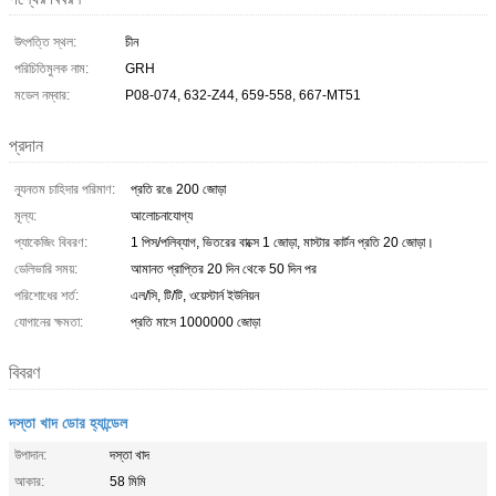
উৎপত্তি স্থল:
চীন
পরিচিতিমুলক নাম:
GRH
মডেল নম্বার:
P08-074, 632-Z44, 659-558, 667-MT51
প্রদান
ন্যূনতম চাহিদার পরিমাণ:
প্রতি রঙে 200 জোড়া
মূল্য:
আলোচনাযোগ্য
প্যাকেজিং বিবরণ:
1 পিস/পলিব্যাগ, ভিতরের বাক্সে 1 জোড়া, মাস্টার কার্টন প্রতি 20 জোড়া।
ডেলিভারি সময়:
আমানত প্রাপ্তির 20 দিন থেকে 50 দিন পর
পরিশোধের শর্ত:
এল/সি, টি/টি, ওয়েস্টার্ন ইউনিয়ন
যোগানের ক্ষমতা:
প্রতি মাসে 1000000 জোড়া
বিবরণ
দস্তা খাদ ডোর হ্যান্ডেল
উপাদান:
দস্তা খাদ
আকার:
58 মিমি