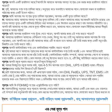
প্রশ্নঃ
আপনি একটি ক্যাটালগ আছে?আপনি কি আমাকে আপনার সমস্ত পণ্যের চেক করার জন্য ক্যাটালগ পাঠাতে
পারেন?
ক:
হ্যাঁ, আমাদের পণ্য পণ্য তালিকা আছে।অনুগ্রহ করে অনলাইনে আমাদের সাথে যোগাযোগ করুন বা ক্যাটালগ
পাঠানোর জন্য একটি ইমেল পাঠান।
প্রশ্নঃ
আমি আপনার সব পণ্যের মূল্য তালিকা প্রয়োজন, আপনার একটি মূল্য তালিকা আছে?
ক:
আমাদের কাছে আমাদের সমস্ত পণ্যের মূল্য তালিকা নেই।কারণ আমাদের কাছে অনেকগুলি আইটেম রয়েছে এবং
তাদের সমস্ত মূল্য একটি তালিকায় চিহ্নিত করা অসম্ভব।এবং উৎপাদন খরচের কারণে দাম সবসময় পরিবর্তিত হয়।
আপনি যদি আমাদের পণ্যের কোনো মূল্য পরীক্ষা করতে চান, আমাদের সাথে যোগাযোগ করুন নির্দ্বিধায়.আমরা শীঘ্রই
আপনাকে অফার পাঠাব!
প্রশ্নঃ
আমি আপনার ক্যাটালগ পণ্য খুঁজে পেতে পারেন, আপনি আমার জন্য এই পণ্য করতে পারেন?
ক:
আমাদের ক্যাটালগ আমাদের বেশিরভাগ পণ্য দেখায়, কিন্তু সব নয়।তাই শুধু আমাদের জানান আপনার কি পণ্য
প্রয়োজন, এবং আপনি কত চান.যদি আমাদের কাছে এটি না থাকে তবে আমরা এটি তৈরি করার জন্য একটি নতুন ছাঁচ
ডিজাইন এবং তৈরি করতে পারি।
প্রশ্নঃ
আপনি কাস্টমাইজড পণ্য এবং কাস্টমাইজড প্যাকিং করতে পারেন?
ক:
হ্যাঁ.আমরা আগে আমাদের গ্রাহকের জন্য অনেক কাস্টমাইজড পণ্য তৈরি করেছি।এবং আমরা ইতিমধ্যেই
আমাদের গ্রাহকদের জন্য অনেক ছাঁচ তৈরি করেছি।কাস্টমাইজড প্যাকিং সম্পর্কে, আমরা আপনার লোগো বা অন্যান্য
তথ্য প্যাকিং এ রাখতে পারি।কোন সমস্যা নেই.শুধু উল্লেখ করতে হবে যে, এটি কিছু অতিরিক্ত খরচের কারণ হবে।
প্রশ্নঃ
আপনি নমুনা প্রদান করতে পারেন?নমুনা বিনামূল্যে?
ক:
আমরা বিনামূল্যে নমুনা অফার করি, প্রায় 4-5 দিন আপনার হাতে DHL, UPS বা EMS দ্বারা পৌঁছেছে
প্রশ্নঃ
আমার অর্ডার শিপ কিভাবে?এটি নিরাপদ?
ক:
ছোট প্যাকেজের জন্য, আমরা এটি এক্সপ্রেস দ্বারা পাঠাব, যেমন DHL FedEx, UPS, TNT, EMS।এটা
একটা ডোর টু ডোর সার্ভিস।বড় প্যাকেজের জন্য, আমরা তাদের এয়ার বা সমুদ্রপথে পাঠাব।আমরা ভাল প্যাকিং
ব্যবহার করব এবং নিরাপত্তা নিশ্চিত করব।ডেলিভারির সময় পণ্যের কোনো ক্ষতি হলে আমরা দায়ী থাকব।
প্রশ্নঃ
আমি কি FOHMQ পণ্যের এজেন্ট/ডিলার হতে পারি?
ক:
স্বাগত!কিন্তু অনুগ্রহ করে প্রথমে আপনার দেশ/এলাকা আমাকে জানান, আমরা একটি চেক করব এবং তারপরে
এই সম্পর্কে কথা বলুনআপনি যদি অন্য কোন ধরনের সহযোগিতা চান, আমাদের সাথে যোগাযোগ করতে দ্বিধা করবেন না
বাণিজ্যিক দরজা হ্যান্ডেল
ভারী দায়িত্ব দরজা হ্যান্ডলগুলি
ধাতু আসবাবপত্র হ্যান্ডলগুলি
ট্যাগ:
,
,
এর সেরা মূল্য পান