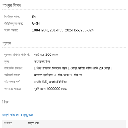
পণ্যের বিবরণ
উৎপত্তি স্থল:
চীন
পরিচিতিমুলক নাম:
GRH
মডেল নম্বার:
108-H93K, 201-H55, 202-H55, 965-324
প্রদান
ন্যূনতম চাহিদার পরিমাণ:
প্রতি রঙে 200 জোড়া
মূল্য:
আলোচনাযোগ্য
প্যাকেজিং বিবরণ:
1 পিস/পলিব্যাগ, ভিতরের বাক্সে 1 জোড়া, মাস্টার কার্টন প্রতি 20 জোড়া।
ডেলিভারি সময়:
আমানত প্রাপ্তির 20 দিন থেকে 50 দিন পর
পরিশোধের শর্ত:
এল/সি, টি/টি, ওয়েস্টার্ন ইউনিয়ন
যোগানের ক্ষমতা:
প্রতি মাসে 1000000 জোড়া
বিবরণ
দস্তা খাদ ডোর হ্যান্ডেল
উপাদান:
দস্তা খাদ