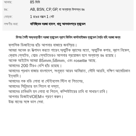
আকার:
85 মিমি
রঙ:
AB, BSN, CP, GP, বা অন্যান্য উপলব্ধ রঙ
মোড়ক:
1 রঙের বাক্সে 1 সেট
বাণিজ্যিক দরজা হাতল
ধাতু আসবাবপত্র হ্যান্ডেল
লক্ষণীয় করা:
,
মিশর শৈলী অভ্যন্তরীণ দরজা হ্যান্ডেল ব্রাশ ফিনিস কাস্টমাইজড হ্যান্ডেল দৈর্ঘ্য বহি দরজা জন্য
ক্লাসিক ডিজাইনের ছাঁচ আপনার বাজারে জনপ্রিয়।
আমরা অনেক রং উত্পাদন করতে পারেন.অ্যান্টিক ব্রাসের মতো, অ্যান্টিক কপার, ব্রাশ নিকেল,
ক্রোম প্লেটেড, গোল্ড প্লেটেডেরও আপনার প্রয়োজন হলে অন্যান্য রঙ রয়েছে।
অনেক আইটেম আমরা 85mm,58mm, এবং rosette আছে.
আমাদের 200 টিরও বেশি ছাঁচ রয়েছে।
আমাদের প্রধান বাজার বাংলাদেশ, সংযুক্ত আরব আমিরাত, সৌদি আরবি, দক্ষিণ আমেরিকান
ইত্যাদি।
আমাদের লক বডি লোহা বা স্টেইনলেস স্টিল বা পিতলের,
আমাদের সিলিন্ডার হল পিতল বা দস্তা,
আমাদের চাবিগুলি হল লোহা বা পিতল, কম্পিউটারের চাবি বা সাধারণ চাবি।
আপনার ডিজাইন/OEMও গ্রহণ করুন।
উচ্চ মানের সঙ্গে ভাল সেবা.