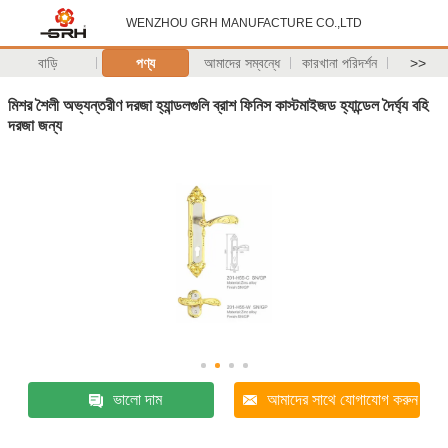
WENZHOU GRH MANUFACTURE CO.,LTD
বাড়ি
পণ্য
আমাদের সম্বন্ধে
কারখানা পরিদর্শন
>>
মিশর শৈলী অভ্যন্তরীণ দরজা হ্যান্ডলগুলি ব্রাশ ফিনিস কাস্টমাইজড হ্যান্ডেল দৈর্ঘ্য বহি
দরজা জন্য
ভালো দাম
আমাদের সাথে যোগাযোগ করুন