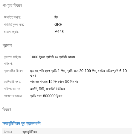
পণ্যের বিবরণ
উৎপত্তি স্থল:
চীন
পরিচিতিমুলক নাম:
GRH
মডেল নম্বার:
M648
প্রদান
ন্যূনতম চাহিদার
1000 টুকরা প্রতিটি রঙ প্রতিটি আকার
পরিমাণ:
প্যাকেজিং বিবরণ:
স্ক্রু সহ পলি ব্যাগ প্রতি 1 পিস, প্রতি বক্সে 20-100 পিস, মাস্টার কার্টন প্রতি 6-10
বাক্স।
ডেলিভারি সময়:
আমানত পাওয়ার 15 দিন থেকে 50 দিন পর
পরিশোধের শর্ত:
এল/সি, টি/টি, ওয়েস্টার্ন ইউনিয়ন
যোগানের ক্ষমতা:
প্রতি মাসে 800000 টুকরা
বিবরণ
অ্যালুমিনিয়াম পুল হ্যান্ডলগুলি
উপাদান:
অ্যালুমিনিয়াম