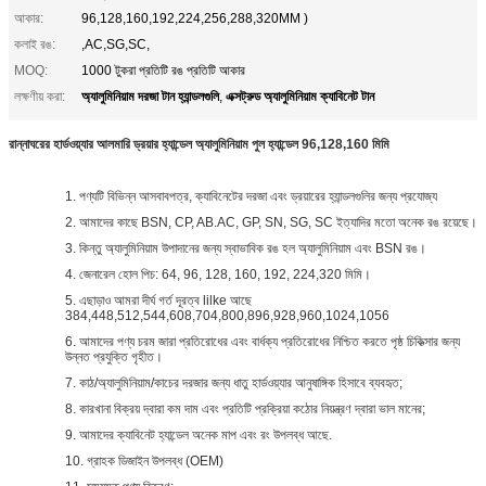
আকার:
96,128,160,192,224,256,288,320MM )
কলাই রঙ:
,AC,SG,SC,
MOQ:
1000 টুকরা প্রতিটি রঙ প্রতিটি আকার
অ্যালুমিনিয়াম দরজা টান হ্যান্ডলগুলি
এক্সট্রুড অ্যালুমিনিয়াম ক্যাবিনেট টান
লক্ষণীয় করা:
,
রান্নাঘরের হার্ডওয়্যার আলমারি ড্রয়ার হ্যান্ডেল অ্যালুমিনিয়াম পুল হ্যান্ডেল 96,128,160 মিমি
1. পণ্যটি বিভিন্ন আসবাবপত্র, ক্যাবিনেটের দরজা এবং ড্রয়ারের হ্যান্ডলগুলির জন্য প্রযোজ্য
2. আমাদের কাছে BSN, CP, AB.AC, GP, SN, SG, SC ইত্যাদির মতো অনেক রঙ রয়েছে।
3. কিন্তু অ্যালুমিনিয়াম উপাদানের জন্য স্বাভাবিক রঙ হল অ্যালুমিনিয়াম এবং BSN রঙ।
4. জেনারেল হোল পিচ: 64, 96, 128, 160, 192, 224,320 মিমি।
5. এছাড়াও আমরা দীর্ঘ গর্ত দূরত্ব lilke আছে
384,448,512,544,608,704,800,896,928,960,1024,1056
6. আমাদের পণ্য চরম জারা প্রতিরোধের এবং বার্ধক্য প্রতিরোধের নিশ্চিত করতে পৃষ্ঠ চিকিত্সার জন্য
উন্নত প্রযুক্তি গৃহীত।
7. কাঠ/অ্যালুমিনিয়াম/কাচের দরজার জন্য ধাতু হার্ডওয়্যার আনুষাঙ্গিক হিসাবে ব্যবহৃত;
8. কারখানা বিক্রয় দ্বারা কম দাম এবং প্রতিটি প্রক্রিয়া কঠোর নিয়ন্ত্রণ দ্বারা ভাল মানের;
9. আমাদের ক্যাবিনেট হ্যান্ডেল অনেক মাপ এবং রং উপলব্ধ আছে.
10. গ্রাহক ডিজাইন উপলব্ধ (OEM)