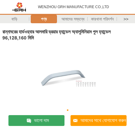
WENZHOU GRH MANUFACTURE CO.,LTD
বাড়ি
পণ্য
আমাদের সম্বন্ধে
কারখানা পরিদর্শন
>>
রান্নাঘরের হার্ডওয়্যার আলমারি ড্রয়ার হ্যান্ডেল অ্যালুমিনিয়াম পুল হ্যান্ডেল
96,128,160 মিমি
ভালো দাম
আমাদের সাথে যোগাযোগ করুন